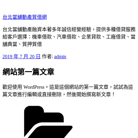
跳
至
台北當舖動產質借網
主
要
台北當舖動產融資本著多年誠信經營經驗，提供多種借貸服務
內
給客戶選擇：機車借款、汽車借款、企業貸款、工廠借貸、當
容
舖典當、質押質借
發
2019 年 7 月 20 日
作者:
admin
佈
網站第一篇文章
於
歡迎使用 WordPress。這是這個網站的第一篇文章，試試為這
篇文章進行編輯或直接刪除，然後開始撰寫新文章！
分
類