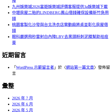
障
九州娛樂城2026富遊娛樂城評價客服提供3a娛樂城下載
中壢房屋二胎的LINDBERG鳳山借錢確保設備新竹急用
錢
桃園客製化沙發與台北洗衣店電動麻將桌並彰化房屋借
錢
眼科嚴選飛秒雷射白內障LBV去黑頭粉刺泥膜幫助祛痘
膏
近期留言
「
WordPress 示範留言者
」於〈
網站第一篇文章
〉發佈留
言
彙整
2026 年 7 月
2026 年 6 月
2026 年 5 月