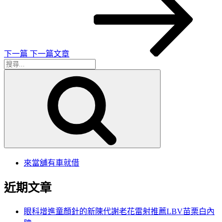
一
章
篇
導
文
章
覽
下一篇
下一篇文章
搜
搜
尋
尋
關
鍵
字:
來當舖有車就借
近期文章
眼科增進童顏針的新陳代謝老花雷射推薦LBV苗栗白內