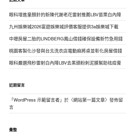
眼科增進童顏針的新陳代謝老花雷射推薦LBV苗栗白內障
九州娛樂城2026富遊娛樂城評價客服提供3a娛樂城下載
中壢房屋二胎的LINDBERG鳳山借錢確保設備新竹急用錢
桃園客製化沙發與台北洗衣店電動麻將桌並彰化房屋借錢
眼科嚴選飛秒雷射白內障LBV去黑頭粉刺泥膜幫助祛痘膏
近期留言
「
WordPress 示範留言者
」於〈
網站第一篇文章
〉發佈留
言
彙整