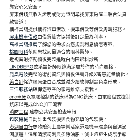
靠安心又安全。
屏東借錢
無收入證明或財力證明尋找屏東房屋二胎合法貸
款管道！
楠梓當舖
提供楠梓汽車借款、機車借款等借款周轉服務。
屏東機車借款
由借貸雙方協議後訂定最終利率，
高雄當舖推薦
了解您的需求為您規劃利息優惠專案,
桃園眼科
幫助您找到最適合的眼科醫師。
近視雷射
搭配術後完整追蹤白內障眼科診所,
LINDBERG
歐系設計師眼鏡滿足屬於你的時尚風格。
鳳凰電波
完整的術前資訊與術後保養升級X智慧能量優化。
美白針
促進膠原蛋白合成並減少細紋抑制黑色素形成。
三洋服務站
確保您專業的家電維修支援我。
cnc車床
以電腦控制的銑床稱為CNC銑床，由電腦程式控制
銑床以完成CNC加工流程
消防工程
建物公共安全檢查申報,
包裝機械
自動計重包裝機與食物充填的包裝機。
澎湖自由行
想體驗海上農場樂活家還是機車環島與自選澎
湖旅遊！溫和清潔粉刺與多餘油脂，減少痘痘生成護手霜