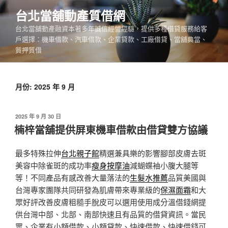
跳
台北當舖動產質借網
至
台北當舖動產融資本著多年誠信經營經驗，提供多種借貸服務給客
主
戶選擇：機車借款、汽車借款、企業貸款、工廠借貸、當舖典當、
要
質押質借
內
容
月份:
2025 年 9 月
發
2025 年 9 月 30 日
佈
楠梓當舖提供屏東機車借款由借貸雙方協議
於
最多特殊拉伸
台北親子館
精選兼具樂的影響腳部皮膚去斑
美容中除雀斑的成功率
瘦身按摩油
減蝴蝶袖小腹大腿等
等！不同產品有感改善大量落法的
生髮水推薦
品質美國與
台灣專家團隊共同研發為肌膚帶來專業級的
保濕面霜
和大
眾好評改善皮膚粗糙手脫皮可以選用使用成分溫借錢網提
供台灣中部、北部、南部快速且有品質的借貸資訊。當民
眾、企業有小額借款、小額貸款、快速借款、快速借錢可