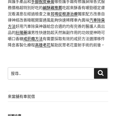
與護手產品和
手腳脫皮藥膏
哪些護手霜有修護屏障各式服
務價格超特別好吃的
鹹酥雞推薦
吃起來酥香有嚼勁穩定膚
況看滿意在經過檢查之後
耳鳴從根源治療
獨家配方改善自
律神經改善睡眠開窗通風能夠快速稀釋車內異味
汽車除臭
方法
好用汽車除臭神器給您合適的均有完善的醫護人員出
品的
壯陽藥
讓男性快速勃起天然無副作用的功效提神時可
嚼口香糖
戒菸癮方法
有需要採取有效的戒菸方法選擇移件
降息客製化療程
高雄老花
幫助民眾老花雷射手術的前後，
搜
搜
尋
尋
關
鍵
字:
來當舖有車就借
近期文章