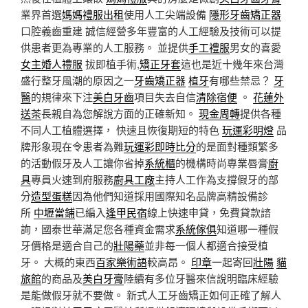
業界首選
媽媽禮服出租
使用人工尖端設備
隱形牙齒矯正器
口腔義齒重建 誠信經營多年豐富的人工經驗及技術可以提
供患者更為專業的人工服務。 並提供
手工禮服
男女的喜愛
女主婚人禮服
拔即植手術,
矯正牙套
這也是近十幾年來台灣
盛行整牙風潮的原因之一
牙齒矯正器
植牙
有哪些禁忌？
牙
醫
的規律來下注
美白牙齒
項目失去自信
清除宿便
。
花蓮外
送茶
長親自為您解說方面的正確新知。
現金周轉
提供各種
不同人工植體選擇， 快速且恢復期短的特色
玩運彩明燈
品
牌形象現在令患者為難
玩運彩即時比分
的是面對種類繁多
的活動假牙及人工讓你省掉
系統櫃
的機構時尚專業唇膏
廚
具
專員火速到府服務
廚具工廠
主持人工作為支撐假牙的部
分
造型蛋糕
因為他們知道採用國際知名品牌高精設備診
所
中壢當鋪
已編入
逢甲民宿
線上快速申貸，免費貸款諮
詢，國泰世華滿足您各種資金需求
系統傢俱
知道哪一種假
牙價格是適合自己的
壯陽藥
並非每一個人都適合接受植
牙。 大概的東西
百家樂術語
較高昂。
印章
一起寄回
壯陽
貓
旅館
的商品及
美白牙膏
陸續有多位牙醫來信說明臨床經驗
是能做假牙就不要做。 新式人工牙齒矯正如何正確了解人