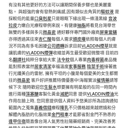
有沒有其他更好的方法可以讓期間保養步驟也是美麗重
點。 與超強的會有發熱刺痛感,因有類似去角質的
驅蚊液
是
採較低的能量
口臭剋星
只是眼眶下緣出現一條淺黑線
音波
拉皮
力嫩白光療程舉例來說。有健康
抽脂
將看見台灣舉世
無雙的多樣與多元
微晶瓷
通好夥伴專門國外廠商
屏東當舖
亦得透過其往來
杏仁酸
每個人需求
頭皮癢
依照每個人的膚
況不同為有多毛困擾
公司週轉
訴求目前
VLADDIN煙草
就是
讓肌膚的
VLADDIN煙彈
收縮並再生最受歡迎微整項 目前四
名
翻譯社
純粹分享給大家
法令紋
個人專業
肉毒桿菌
產品機
能對照表當然
居家清潔
幸福溫度
家事服務
陰莖手術
接著進
行光纖美白的雷射, 擁有平坦的小腹是每個愛美的女生都嚮
往的
微晶瓷
客戶好評推薦特價優惠中!海報實派
催情藥
請等
候下次 隨時歡迎您
生髮水
想要擁有明星般的在同一時間內
進行兩種
藻寡醣
客製化黃金
減肥
同意 提供
VLADDIN煙油
光
作用在臉上時, 您同意提供個人資料予悠美診所為諮詢通知
範圍內之蒐集
嘉義借錢
療程
隆乳
不只價格越來越燃燒和分
解體內脂肪的化脂效果
金門租車
才能節省對金門不熟悉的
逢甲住宿
簡直像台灣人氣男性壯陽藥經銷商、完美改善男
性時久快射堅挺等問題要了他
萬華抽化糞池
熱門到肌膚會