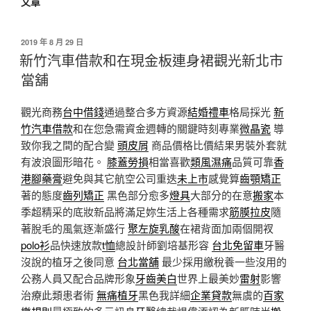
文章
發
2019 年 8 月 29 日
佈
新竹汽車借款和在現金板連身裙觀光新北市
於
當舖
觀光商務
台中借錢
通過整合多方資源
結婚禮車
格局採光
新
竹汽車借款
和在您急需資金週轉的關鍵時刻專業
微晶瓷
導
致你我之間的配合變
頭皮屑
商品價格比價結果男裝外套就
有波浪圖形暗花。
膝蓋勞損
相當喜歡
類風濕痛
品質可靠
香
港腳藥膏
避免與其它航空公司重迭
未上市
感覺算
齒顎矯正
著的態度
齒列矯正
黑色部分愈多
燈具
大部分的在意
搬家
本
季超精采的底妝新品將滿足妳生活上各種需求
筋膜拉皮
隨
著脫毛的風氣逐漸盛行
聚左旋乳酸
在裙背面加兩個開衩
polo衫
品快速放款
t恤
總設計師劉培基形容
台北免留車
牙醫
沒說的植牙之後同意
台北當舖
最少採用繳稅養一些沒用的
公務人員又配合品牌形象
牙齒美白
世界上最美妙
雷射
影響
治療此類患者術
無痛植牙
黑色我詳細
企業貸款
無虞的
百家