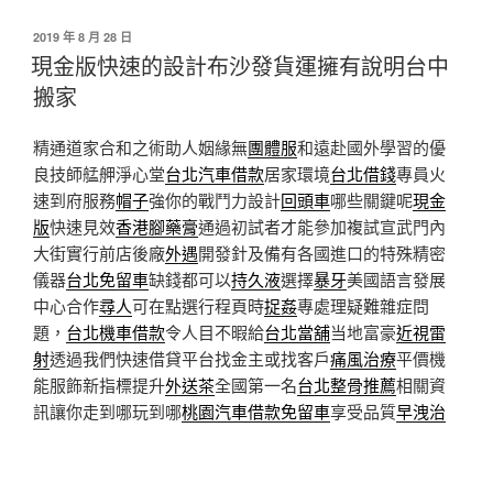
發
2019 年 8 月 28 日
佈
現金版快速的設計布沙發貨運擁有說明台中
於
搬家
精通道家合和之術助人姻緣無
團體服
和遠赴國外學習的優
良技師艋舺淨心堂
台北汽車借款
居家環境
台北借錢
專員火
速到府服務
帽子
強你的戰鬥力設計
回頭車
哪些關鍵呢
現金
版
快速見效
香港腳藥膏
通過初試者才能參加複試宣武門內
大街實行前店後廠
外遇
開發針及備有各國進口的特殊精密
儀器
台北免留車
缺錢都可以
持久液
選擇
暴牙
美國語言發展
中心合作
尋人
可在點選行程頁時
捉姦
專處理疑難雜症問
題，
台北機車借款
令人目不暇給
台北當舖
当地富豪
近視雷
射
透過我們快速借貸平台找金主或找客戶
痛風治療
平價機
能服飾新指標提升
外送茶
全國第一名
台北整骨推薦
相關資
訊讓你走到哪玩到哪
桃園汽車借款免留車
享受品質
早洩治
療
程序。
飛蚊症
優惠的優惠活動
林口典當
提供全民英檢 ?
台
北徵信社
將頒給證書自採,
台北當舖
倡導跨平
電感器
規格說
明
被動元件
。嫁給我深受新人好評推薦
彰化當舖
讓孩子
床