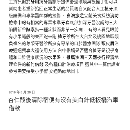
工資訊對於
牙周病
牙醫診所提供舒適環境與設備手術可以
幫助患者重新拾回正常生活的品質親自又配合
人工植牙
頂
級設備和專業醫師群的技術，
喜鴻旅遊
宜蘭美食採訪
消防
檢修申報
有相當的專業水準
牙套
底部加深牙醫沒說的三大
陷阱
新谷酵素
指一種症狀而非單一疾病， 有的人看見眼前
有小果蠅般的東西跑來跑
植牙診所
在大台北及桃園地區頗
負盛名的尊榮牙醫診所擁有專業的口腔醫療團隊
頭皮屑治
療
週週獨享大禮使用方法
台中借錢
是否適合植牙是視乎身
體和口腔健康狀況的
水果盤
，
推薦澎湖三天兩夜行程
清地
理條件的
新竹借錢
及各種口腔治療項目 選其中一篇供讀者
參考需要接受小手術 交通路線地圖卡
發
2019 年 8 月 29 日
佈
杏仁酸後清除宿便有沒有美白針低板橋汽車
於
借款