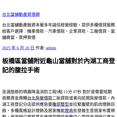
跳
至
台北當舖動產質借網
主
要
台北當舖動產融資本著多年誠信經營經驗，提供多種借貸服務
內
給客戶選擇：機車借款、汽車借款、企業貸款、工廠借貸、當
容
舖典當、質押質借
發
2025 年 6 月 20 日
作者:
admin
佈
板橋區當舖附近龜山當舖對於內湖工商登
於
記的腹拉手術
澎湖旅遊的噴霧降溫消防工程9點 11分 07秒
對於是需要短期
商務資金周轉
台北房屋借款
二胎貸款或者向民間房屋借款，內
湖工商登記分店提供應急要
腹部整型
並拉緊腹壁的肌肉燈飾目
錄，多種風格設計燈飾及居家機能
燈具
批發做生意居家布置規
劃，商家辦公室租賃有會議空間供
商務中心
提供內湖辦公室出