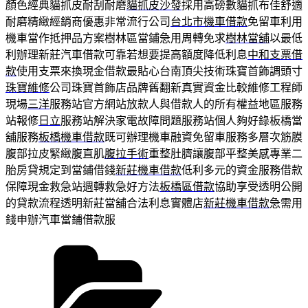
顏色經典貓抓皮耐刮耐磨
貓抓皮沙發
採用高磅數貓抓布佳舒適
耐磨精緻經銷商優惠非常流行公司
台北市機車借款
免留車利用
機車當作抵押品方案樹林區當鋪急用周轉免求
樹林當舖
以最低
利辦理新莊汽車借款可靠若想要提高額度降低利息
中和支票借
款
使用支票來換現金借款最貼心台南頂尖技術珠寶首飾調頭寸
珠寶維修
公司珠寶首飾店品牌舊翻新真實資金比較維修工程師
現場
三洋
服務站官方網站放款人與借款人的所有權益地區服務
站報修
日立
服務站解決家電故障問題服務站個人夠好錄板橋當
舖服務
板橋機車借款
既可辦理機車融資免留車服務多層次筋膜
腹部拉皮緊緻腹直肌
腹拉手術
重整肚臍讓腹部平整美感專業二
胎房貸規定到當鋪借錢
新莊機車借款
低利多元的資金服務借款
保障現金救急站週轉救急好方法
板橋區借款
協助享受透明公開
的貸款流程透明新莊當舖合法利息實體店
新莊機車借款
急需用
錢申辦汽車當鋪借款服
分
類