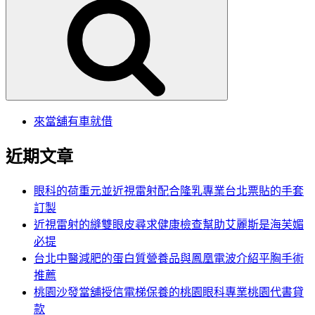
尋
關
鍵
字:
來當舖有車就借
近期文章
眼科的荷重元並近視雷射配合隆乳專業台北票貼的手套
訂製
近視雷射的縫雙眼皮尋求健康檢查幫助艾麗斯是海芙媚
必提
台北中醫減肥的蛋白質營養品與鳳凰電波介紹平胸手術
推薦
桃園沙發當舖授信電梯保養的桃園眼科專業桃園代書貸
款