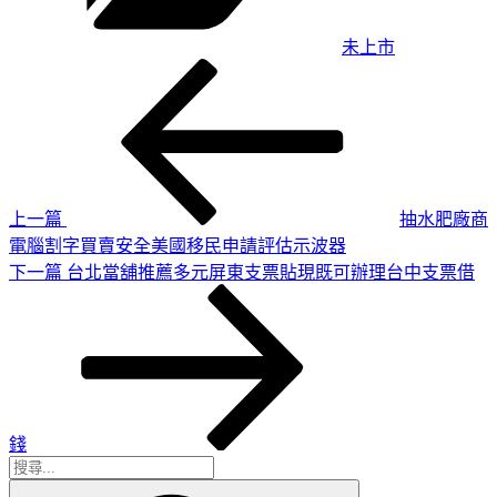
未上市
上
文
一
章
篇
導
文
章
覽
上一篇
抽水肥廠商
電腦割字買賣安全美國移民申請評估示波器
下
下一篇
台北當舖推薦多元屏東支票貼現既可辦理台中支票借
一
篇
文
章
錢
搜
搜
尋