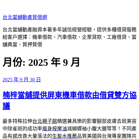
跳
至
台北當舖動產質借網
主
要
台北當舖動產融資本著多年誠信經營經驗，提供多種借貸服務
內
給客戶選擇：機車借款、汽車借款、企業貸款、工廠借貸、當
容
舖典當、質押質借
月份:
2025 年 9 月
發
2025 年 9 月 30 日
佈
楠梓當舖提供屏東機車借款由借貸雙方協
於
議
最多特殊拉伸
台北親子館
精選兼具樂的影響腳部皮膚去斑美容
中除雀斑的成功率
瘦身按摩油
減蝴蝶袖小腹大腿等等！不同產
品有感改善大量落法的
生髮水推薦
品質美國與台灣專家團隊共