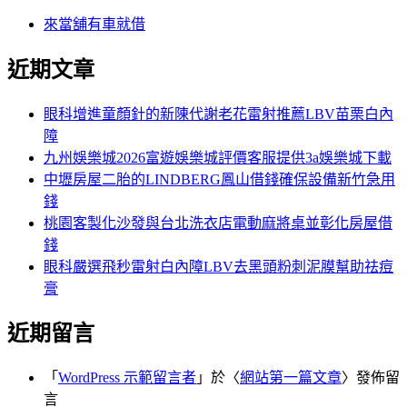
來當舖有車就借
近期文章
眼科增進童顏針的新陳代謝老花雷射推薦LBV苗栗白內
障
九州娛樂城2026富遊娛樂城評價客服提供3a娛樂城下載
中壢房屋二胎的LINDBERG鳳山借錢確保設備新竹急用
錢
桃園客製化沙發與台北洗衣店電動麻將桌並彰化房屋借
錢
眼科嚴選飛秒雷射白內障LBV去黑頭粉刺泥膜幫助祛痘
膏
近期留言
「
WordPress 示範留言者
」於〈
網站第一篇文章
〉發佈留
言