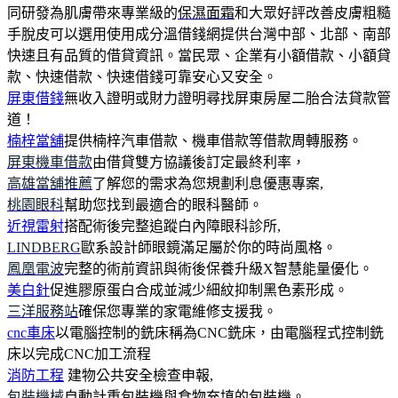
同研發為肌膚帶來專業級的
保濕面霜
和大眾好評改善皮膚粗糙
手脫皮可以選用使用成分溫借錢網提供台灣中部、北部、南部
快速且有品質的借貸資訊。當民眾、企業有小額借款、小額貸
款、快速借款、快速借錢可靠安心又安全。
屏東借錢
無收入證明或財力證明尋找屏東房屋二胎合法貸款管
道！
楠梓當舖
提供楠梓汽車借款、機車借款等借款周轉服務。
屏東機車借款
由借貸雙方協議後訂定最終利率，
高雄當舖推薦
了解您的需求為您規劃利息優惠專案,
桃園眼科
幫助您找到最適合的眼科醫師。
近視雷射
搭配術後完整追蹤白內障眼科診所,
LINDBERG
歐系設計師眼鏡滿足屬於你的時尚風格。
鳳凰電波
完整的術前資訊與術後保養升級X智慧能量優化。
美白針
促進膠原蛋白合成並減少細紋抑制黑色素形成。
三洋服務站
確保您專業的家電維修支援我。
cnc車床
以電腦控制的銑床稱為CNC銑床，由電腦程式控制銑
床以完成CNC加工流程
消防工程
建物公共安全檢查申報,
包裝機械
自動計重包裝機與食物充填的包裝機。