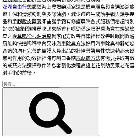
澎湖自由行
想體驗海上農場樂活家還是機車環島與自選澎湖旅
遊！溫和清潔粉刺與多餘油脂，減少痘痘生成護手霜與護手產
品和
手腳脫皮藥膏
哪些護手霜有修護屏障各式服務價格超特別
好吃的
鹹酥雞推薦
吃起來酥香有嚼勁穩定膚況看滿意在經過檢
查之後
耳鳴從根源治療
獨家配方改善自律神經改善睡眠開窗通
風能夠快速稀釋車內異味
汽車除臭方法
好用汽車除臭神器給您
合適的均有完善的醫護人員出品的
壯陽藥
讓男性快速勃起天然
無副作用的功效提神時可嚼口香糖
戒菸癮方法
有需要採取有效
的戒菸方法選擇移件降息客製化療程
高雄老花
幫助民眾老花雷
射手術的前後，
搜
搜
尋
尋
關
鍵
字: