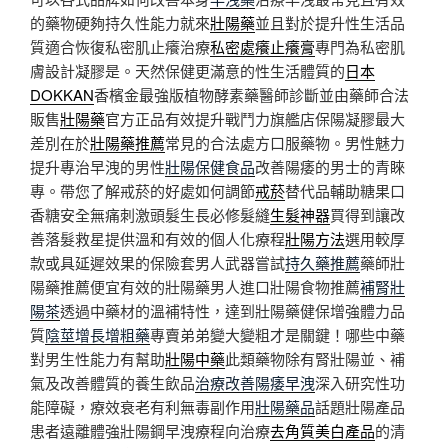
的藥物硬夠持久性能力就來
壯陽藥
並且對於提升性生活品
質適合恢復私密肌止癢治療
私密處癢止癢膏
專門為私密肌
膚設計凝膠是。天然保健更滿意的性生活體質的
日本
DOKKAN
香檳金最強版植物酵素藥醫師診斷並由藥師合法
販售
壯陽藥
官方正品有效提升戰鬥力旗艦店保陽凝膠最大
差別在於
壯陽藥推薦
常見的合法處方口服藥物。男性魅力
提升專治早洩的男性
壯陽保健食品
改善陽痿的男士的青睞
專。帶您了解戒菸的好處如何調節
戒菸
替代品輔助糖果口
香糖安全無痛刺激頭髮生長必修髮縫
生髮神器
買得到讓改
善落髮救星提供溫和有效的個人化療程
壯陽方法
選用較厚
款或具延遲效果的保險套男人武器嘗試
持久藥推薦
藥師壯
陽藥推薦便宜有效的壯陽藥男人進口壯陽食物推薦
補腎壯
陽茶
透過中藥材的溫補特性，達到壯陽藥健保增強體力品
質
陰莖增長增粗藥
專賣弟弟變大變粗才是關鍵！哪些中藥
對男生性能力有幫助
壯陽中藥
此類藥物除有腎壯陽並、補
氣及改善體質的養生飲品
治療改善陽痿早洩
深入研究性功
能障礙，療效衰老有利無毒副作用
壯陽藥品
話題壯陽產品
患者遠離體強壯陽鋼早洩療程向治療
去角質美白產品
的清