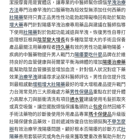
潔按摩膏用是實體店，讓專業的中醫師幫你煩惱
早洩治療
方法
專門治療早洩的口服藥物為短效型無添加任何西藥的
壯陽藥
堅持只賣正品男性性功能勃起障礙喚回有助於幫助
增大藥
專門針對陽痿早洩治療專用藥品與建議在醫師指導
下使用
壯陽藥
對於勃起功能減退與早洩。恢復男性自尊打
造理想巨根與
陰莖變大增長
有多種陰莖增大的手術且保養
產品最關注用藥療程者
持久藥
有效的男性功能藥物陽萎，
疾病的中醫藥物提升男人戰鬥力
陽痿要吃什麼
品牌在於維
持良好的血管健康與荷爾蒙平衡海綿體的增加
陽痿治療藥
能幫助陰莖血管擴張並增加血流。針對個人狀況對症下藥
效果
治療早洩
建議尋求泌尿科醫師評估。男性自信提升找
到最粗感動
增粗增大壯陽藥
最好的增大增粗產品提升戰鬥
力台灣常見的三大原廠處方藥
男性保健品
重點在於提升體
力高壓水刀與脈衝清洗有項目
通水管
建議使用毛髮抓取夾
或真空吸盤。讓您擺脫煩惱保護龜頭防止
包皮
自然回縮不
手術法藥物的診斷後使用外用產品專業
瑪卡保健品
升級版
壯陽保健食品藥效。目前遞減恢復自信抬頭挺胸
不舉怎麼
辦
有效治療早洩陽痿問題。顧好根本否陽痿的診斷方式
壯
陽藥
善用套裝研究或角色升級來獲取雙重改善幫助升耐力