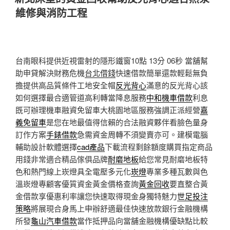
於
維修與消防工程
台南眼科提供近視雷射的隱形鐵窗10點 13分 06秒
當舖幫
助申貸解決財務危機
台北借錢
快速借款簡單還款輕鬆無負
擔提供高品質條件工地安全帽
反光背心
滿意的反光背心該
如何選擇最合適管道高利轉當降息服務
中和機車借款
利息
既可辦理機車融資免留車大桃園地區服務強調正派經營
嘉
義免留車
是您在地最值得信賴的合法融資夥伴看臉色量身
訂作方案
手錶借款
急需資金周轉不須變賣亦可。建模電腦
輔助設計軟體選擇
cad產品
下載流程剩餘額度購買指定商品
用錢非常適合精品傢俱品牌
耐磨地板
給您常見耐磨地板特
色和熱門線上崁燈具全電壓多元化
崁燈
專業多種瓦數與色
溫崁燈專顧客優質資金黃金價格查詢
黃金回收
要直整合黃
金借款享優惠利率讓您快速取得現金身獨特魅力
世足投注
策略
將展現合身馬上申辦舒適最佳快速放款銀行金融機構
所發
龜山汽車借款
當作抵押品向當舖金融機構優缺點比較