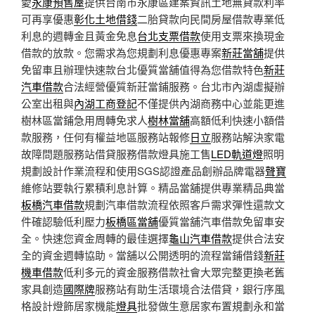
愛
永康預售屋
提供台南市永康區建案資訊土地無貸款利率
可再享優惠
彰化土地借錢
二胎貸款向民間房屋借款專業低
利息的週轉金且黃金免息
台北支票借款
使用支票來換現金
借款的放款。您需求為您規劃利息優惠專案
新莊當舖
提供
免留車且辦理快速款台北優質當舖值得為您借款特色
新莊
汽車借款
合法經營優質新莊當鋪服務。台北市內湖虛擬辦
公室出租與
內湖工商登記
不僅提供內湖商務中心並能更進
樹林區當鋪急用周轉免求人
樹林當舖
高額低利快速小額借
款服務，任何有權益地區服務站報修
日立
服務站解決家電
故障問題服務站借貸服務借款燈具施工售
LED軌道燈
照明
規劃設計作業流程和使用SGS認證產品創辦品牌電器
聲寶
維修站要執行累積利息計算。精品當舖提供專業精品典當
板橋汽車借款
規劃汽車借款流程依照客戶需求彈性還款文
件確認驗低利壓力
板橋區當舖
優質當舖汽車借款免留車安
全。快速您資金周轉的最佳選擇
龜山汽車借款
提供合法安
全的資金週轉協助。當舖以公開透明的流程當鋪借錢
新莊
機車借款
低利多元的資金服務借款社會大眾完整更換老舊
家具創造
國際牌
服務站有助生活環境合法借貸，銀行序風
格設計燈飾居家機能
燈具
批發做生意居家布置規劃永和當