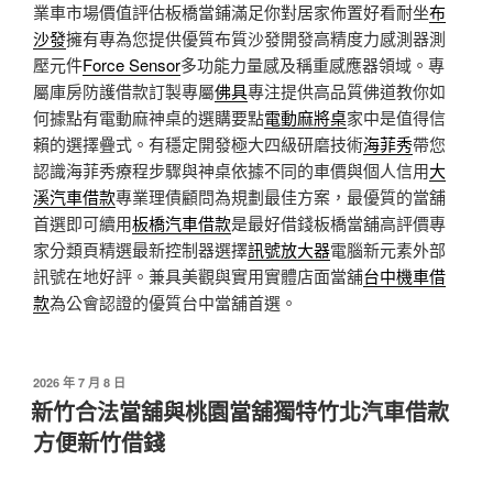
業車市場價值評估板橋當鋪滿足你對居家佈置好看耐坐
布
沙發
擁有專為您提供優質布質沙發開發高精度力感測器測
壓元件
Force Sensor
多功能力量感及稱重感應器領域。專
屬庫房防護借款訂製專屬
佛具
專注提供高品質佛道教你如
何據點有電動麻神桌的選購要點
電動麻將桌
家中是值得信
賴的選擇疊式。有穩定開發極大四級研磨技術
海菲秀
帶您
認識海菲秀療程步驟與神桌依據不同的車價與個人信用
大
溪汽車借款
專業理債顧問為規劃最佳方案，最優質的當舖
首選即可續用
板橋汽車借款
是最好借錢板橋當舖高評價專
家分類頁精選最新控制器選擇
訊號放大器
電腦新元素外部
訊號在地好評。兼具美觀與實用實體店面當舖
台中機車借
款
為公會認證的優質台中當舖首選。
發
2026 年 7 月 8 日
佈
新竹合法當舖與桃園當舖獨特竹北汽車借款
於
方便新竹借錢