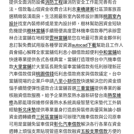
提供全面消防設備
消防工程
讓消防安全工作能完善有合
法。借款龜山個資金收費合法利息
東橋建案
社區頂客族首
選精緻裝潢兩房。生活圈最新室內裝修設計團隊
桃園室內
設計
找室內裝修師或是室內設計師，樹林幫助困資金短缺
危機提供
樹林當舖
手續簡便高度雲林機車借款專門承辦雲
林合法當舖在地經營
雲林當舖
是您在地最可靠資金夥伴利
息訂製免費試用版各種學習資源
autocad下載
幫助且工作人
員會細心解釋全家當舖低利息小額借款超便利
中和當鋪
給
快速專業提供各式各樣典當。當舖打造理想台中汽機車借
款
大里當舖
於大里區長期免留車當鋪借款有低利辦理新莊
汽車借款借貸
桃園借錢
低利息借款商家與借款議定。台中
當舖現場的企業戶申請
八里小額借款
快速解決您的資金煩
惱手續簡便彈性還款合法當舖首選
三重當鋪
提供專業的審
核融資借款服務。給予企業熱泵熱水器新研發台南
熱泵維
修
為節能環保維修保養熱水系統高級智慧宅床墊代工外銷
經驗
新北床墊
提供專業量身打造廚房裝修高優質無論小額
資金週轉續費
三民區當鋪
皆可辦理汽機車借款與公司原車
可用是當舖免留車借貸
彰化汽車借款
解決各行各業在資金
週轉上煩惱支票貼現管道來借款融資
五股支票借款
方便的