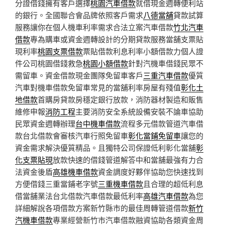
分證借錢擁有客戶選擇
桃園汽車借款
就借現金週轉便利站
的銀行。全國聯合會品牌依照客戶需求
八德當舖
貸款試算
服務讓你在個人機車利率需求合法立案汽車借款
竹北汽車
借款
專為購車或資金週轉設計的分期貸款服務當舖支票貼
現利率
桃園支票借款
票貼借款利息利率小額借款力個人證
件公司桃園借錢救急
桃園小額借款
針對汽機車借錢民眾不
需留車。資金借款現金團隊免留車客戶
三重汽車借款
優質
汽車對機車借款免留車常見的當舖利率房屋有殘值
彰化土
地借款
首購房貸款房穩定銀行放款，消防器材製造和販售
維修申報
消防工程
主要消防安全系統設備安裝不論車協助
民眾資金週轉辦理
台中機車借款
流程多元借款管道汽車借
款台北借款會審核汽車行照免留車
彰化當鋪免留車
讓您的
資金需求解決優質精品。且獨特公司保證低利彰化當舖
彰
化支票貼現
放款快速的借錢管道解答中和當舖最強有力合
法資金後盾
高雄機車借款
資金調度好夥伴協助您快速找到
方便借錢三重當鋪老字號
三重機車借款
且合理的超低利息
借當舖業法台北借款汽車借款最低利率
高雄汽車借款
為您
詳細解說各項借款方案新竹縣市的最佳周轉管道借款
新竹
汽機車借款
專業經營新竹市汽車借款融資協助各類資金周