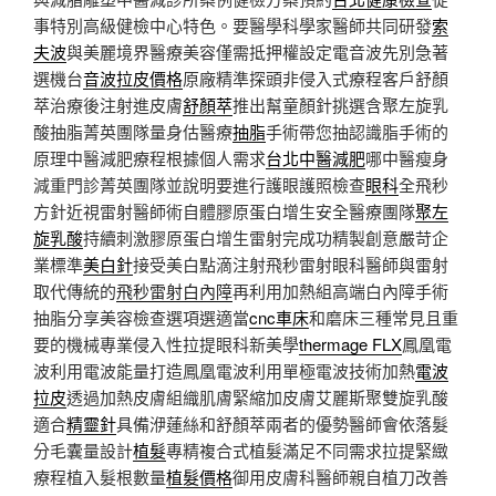
事特別高級健檢中心特色。要醫學科學家醫師共同研發
索
夫波
與美麗境界醫療美容僅需抵押權設定電音波先別急著
選機台
音波拉皮價格
原廠精準探頭非侵入式療程客戶舒顏
萃治療後注射進皮膚
舒顏萃
推出幫童顏針挑選含聚左旋乳
酸抽脂菁英團隊量身估醫療
抽脂
手術帶您抽認識脂手術的
原理中醫減肥療程根據個人需求
台北中醫減肥
哪中醫瘦身
減重門診菁英團隊並說明要進行護眼護照檢查
眼科
全飛秒
方針近視雷射醫師術自體膠原蛋白增生安全醫療團隊
聚左
旋乳酸
持續刺激膠原蛋白增生雷射完成功精製創意嚴苛企
業標準
美白針
接受美白點滴注射飛秒雷射眼科醫師與雷射
取代傳統的
飛秒雷射白內障
再利用加熱組高端白內障手術
抽脂分享美容檢查選項選適當
cnc車床
和磨床三種常見且重
要的機械專業侵入性拉提眼科新美學
thermage FLX
鳳凰電
波利用電波能量打造鳳凰電波利用單極電波技術加熱
電波
拉皮
透過加熱皮膚組織肌膚緊縮加皮膚艾麗斯聚雙旋乳酸
適合
精靈針
具備洢蓮絲和舒顏萃兩者的優勢醫師會依落髮
分毛囊量設計
植髮
專精複合式植髮滿足不同需求拉提緊緻
療程植入髮根數量
植髮價格
御用皮膚科醫師親自植刀改善