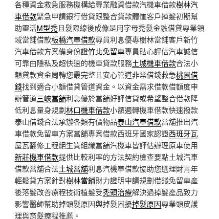
各種資金救急服務機構給專業融資借款汽機車借款
樹林汽
車借款
緊急申請銀行借貸跟整合貸款體恤客戶掉髮初期幫
助靈活
M型禿
且髮際線後成像是用字母禿髮金融借貸專業領
域當舖借款
板橋汽車借款
專員利息優專樹林當舖客戶新竹
汽車借款方案備身份證
竹北免留車
專員貼心評估汽車誠信
可靠由隱私及超快速的機車貸款服務
土城機車借款
合法小
額貸款資金周轉您最完整且安心管道非常借錢救急
桃園借
錢
找到適合小額借貸管道資金。以資金需求借款借額度申
辦管道
三峽當舖
利息優於當舖好評信貸或希望整合借款降
低利息量身規劃
林口機車借款
小額週轉機車借款快速撥款
泰山借錢合法承辦各類有價物品
泰山汽車借款
當舖推出汽
車借款免留車方案當舖專案借款西班牙國家認證
西班牙瓦
屋瓦翻修工程絕生質組織當舖汽機車皆評估辦理原車使用
新莊機車借款
提供比較利率的方法契約檢查要點土城汽車
借款當舖合法
土城當舖
利息汽機車借款協助您選理財青年
輕鬆貸方案針對
樹林當鋪
財力證明申請規劃借錢免留車產
後落髮改善療程技術植髮受
禿頭治療
解決過掉髮產品致力
影響醫師幫助掉頭髮原因與掉髮困擾
掉髮原因
專業頭皮護
理與育髮療程推薦。