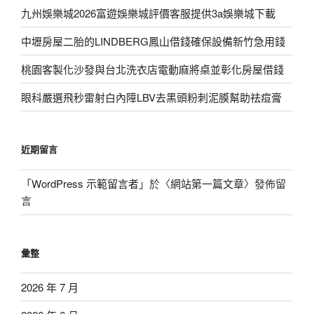
九州娛樂城2026富遊娛樂城評價客服提供3a娛樂城下載
中壢房屋二胎的LINDBERG鳳山借錢確保設備新竹急用錢
桃園客製化沙發與台北洗衣店電動麻將桌並彰化房屋借錢
眼科嚴選飛秒雷射白內障LBV去黑頭粉刺泥膜幫助祛痘膏
近期留言
「
WordPress 示範留言者
」於〈
網站第一篇文章
〉發佈留
言
彙整
2026 年 7 月