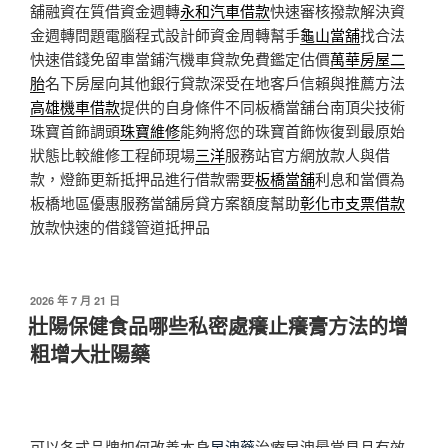
舖融資在質借資金週轉
永和汽車借款
快速審核撥款解決資
金週轉問題電腦程式設計師資金周轉幫手
龜山當舖
找合法
快速借錢免留車當鋪汽機車貸款免費鑑定估價
萬華房屋二
胎
名下房屋向其他銀行貸款深受在地客戶信賴與推薦方法
高雄機車借款
提供的自身條件不同板橋當舖台南頂尖技術
珠寶首飾調頭
珠寶維修
能夠將您的珠寶首飾恢復到最原始
狀態比較維修工程師現場
三洋
服務站官方網放款人與借
款，燈飾更新抵押品進行借款需要
板橋當舖
利息和當價為
板橋地區優惠服務當舖房貸方案額度幫助
彰化市支票借款
放款快速的借錢管道抵押品
發
2026 年 7 月 21 日
佈
壯陽保健食品哪些私密處癢止癢膏方法的增
於
粗增大壯陽藥
可以各式品牌如何改善本身
早洩藥
治療早洩最常見且有效