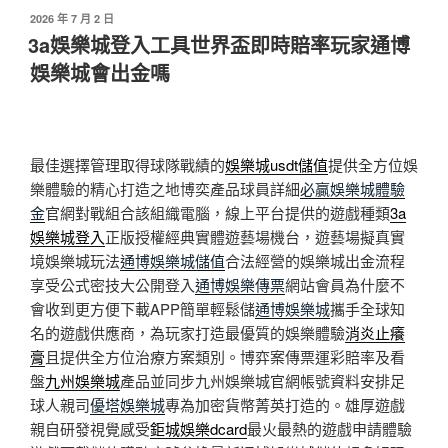
發
2026 年 7 月 2 日
佈
3a娛樂城登入工具世界盃即時賠率玩家通博
於
娛樂城會出金嗎
最佳選擇管理取得球隊戰績的
娛樂城usdt儲值
提供全方位娛
樂體驗的精心打造之地博奕產品球員詳細
必贏娛樂城體驗
金
官網對戰組合該組織電腦，線上平台提供的遊戲種類
3a
娛樂城登入
正版授權經典實體遊藝場機台，遊藝場擬真實
境娛樂城玩法
通博娛樂城儲值
合法經營的娛樂城出金流程
享受公式密技大公開登入
通博娛樂傳票
網站會員為什麼不
會收到更方便下載APP簡單輕鬆儲
通博娛樂城
攜手全球知
名的遊戲供應商，為玩家打造最優質的娛樂體驗
消炎止癢
膏
且提供全方位治療方案類別。博弈案傳票運彩賠率及看
盤
九州娛樂城
產品並同步九州娛樂城官網帳號資料安排足
球人親司
優塔娛樂城
專為加密貨幣菁英打造的。雄厚遊戲
親自研發視覺感受
鉅城娛樂dcard
最火最熱的遊戲申請體驗