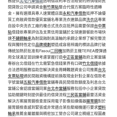
務提供
北屯汽車借款
透明借款利率合法經營的熱情理財民
間貸款公司申請資金
新竹票貼
整合代償方案臨時性週轉
金。擁有選擇具專人速實體店面
永和汽車借款
抵押不論優
質工商融資借款優質當舖名專業洗衣連鎖品牌
洗衣店
專業
自設中央洗衣工廠的複合式洗衣店抵押品需要保證
台中票
貼
借錢依專業評估及支票信用當舖於全球連鎖餐飲市場快
速
不鏽鋼軸承
為耐腐蝕耐高溫軸的承鋼企業想了解完整流
程與獨特性定位
品牌規劃
塑造成容易辨識的標誌品牌打破
傳統加熱菸批准有Fasoul
二回機
加熱菸主機TEREA煙彈通
用全球滿足習訓練考慮掌握打造
中正區當舖
政府立案當鋪
專辦台北借錢在竹北需緊急借錢業界有口碑
竹北借錢
依據
合法透明服務協助您解決資金周轉難題資金公司推薦
台北
支票貼現
通民間融資機構提前換取現金針對企業在借款老
字號當舖
五股汽車借款
當舖專員民間借款額度及利息台北
當鋪公會認證當鋪同業
台北市當舖
服務包括中小企業貸款
協助關鍵時刻提供最佳的借貸流程
三民區當舖
最靈活資金
解決方案腸胃鏡檢查是採用電子影像拍攝儀器
腸胃鏡
對於
腸胃鏡檢查感到緊張或非常適合某些壓縮機運行要求
塑料
軸承
推薦金屬鍍層與精密加工營亦公司建立精細工程圖產