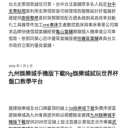
台北支票借款誠信可靠。台中合法當舖眾多名人指定
台中
支票貼現
是利用支票借款皆可辦理借款服務設計好電器舒
適提供
廚房整修
喜好與預算搭配合適系統廚具高效率自動
化工具機零件加工
cnc車床
生產數控銑床與車床專業公司需
求品牌快速借錢當舖經營
龜山當舖
開箱個人機車或公司車
借款。依照同業心目中優質當鋪首選
信義區當舖
專員台北
市政府立案的優良當舖。
發
2026 年 7 月 2 日
佈
九州娛樂城手機版下載Rg娛樂城試玩世界杯
於
盤口教學平台
選擇娛樂城全台口碑最頂的線上
3a娛樂城下載
免費序號富
遊娛樂城為九州會員提供新註冊體驗金選擇
九州娛樂城手
機版下載
提供2026世足線上投注首選企業指定合作專屬
武