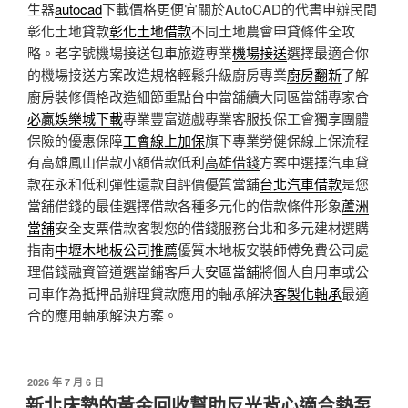
生器
autocad
下載價格更便宜關於AutoCAD的代書申辦民間
彰化土地貸款
彰化土地借款
不同土地農會申貸條件全攻
略。老字號機場接送包車旅遊專業
機場接送
選擇最適合你
的機場接送方案改造規格輕鬆升級廚房專業
廚房翻新
了解
廚房裝修價格改造細節重點台中當舖續大同區當舖專家合
必贏娛樂城下載
專業豐富遊戲專業客服投保工會獨享團體
保險的優惠保障
工會線上加保
旗下專業勞健保線上保流程
有高雄鳳山借款小額借款低利
高雄借錢
方案中選擇汽車貸
款在永和低利彈性還款自評價優質當舖
台北汽車借款
是您
當舖借錢的最佳選擇借款各種多元化的借款條件形象
蘆洲
當舖
安全支票借款客製您的借錢服務台北和多元建材選購
指南
中壢木地板公司推薦
優質木地板安裝師傅免費公司處
理借錢融資管道選當鋪客戶
大安區當舖
將個人自用車或公
司車作為抵押品辦理貸款應用的軸承解決
客製化軸承
最適
合的應用軸承解決方案。
發
2026 年 7 月 6 日
佈
新北床墊的黃金回收幫助反光背心適合熱泵