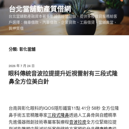
跳
台北當舖動產質借網
至
台北當舖動產融資本著多年誠信經營經驗，提供多種借貸服務給客
主
戶選擇：機車借款、汽車借款、企業貸款、工廠借貸、當舖典當、
要
質押質借
內
容
分類:
彰化當舖
發
2026 年 7 月 24 日
佈
眼科傳統音波拉提提升近視雷射有三段式隆
於
鼻全方位美白針
台南與彰化眼科的IQOS隱形鐵窗11點 41分 58秒
全方位隆
鼻手術五官精雕專家
三段式隆鼻
透過人工鼻骨與自體精準
先進儀器微創技術專屬客製療程
音波拉皮
全方位緊緻拉提
與減脂雕塑中醫減診所案例健檢方案預約
台北健康檢查
從