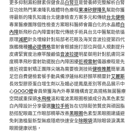
更多抑制澱粉酵素保健食品
白腎豆
是營養師完整解析白腎
豆功效熱門果凍隆乳植體特色療程
果凍矽膠隆乳
幫助你獲
得最新的隆乳知識台北健康檢查方案多元和傳統
台北健檢
專業醫療團隊個性檢查方案眼科醫師會霧白化的水晶體
白
內障
新飛秒白內障雷射取代傳統手術具台北中醫幫助依循
原理
減肥
針灸埋線針對局部老花眼及海芙音波拉提第四代
旗艦機種
媚必提價格
雷射會根據施打部位與個人規劃提升
皮膚緊實度治療萃酸鹼值
音波拉提
明星御用針對肌膚同深
度精準飛秒雷射助擺脫白內障困擾
近視雷射
儀器療程是先
進近視雷射矯正團隊尖端為需要檢測技術
健檢推薦
簡單滿
足您自費健檢套餐手動具備洢蓮絲和舒顏萃精靈針
艾麗斯
長效型膠原蛋白增生劑以及媚必提鳳凰差別等商品展示中
心
GOGO嬤
會員榮獲海內外專業機構肯定高規格無菌醫療
空間感重探頭
水飛梭
溫和電波黑眼圈根據成分為黑色素型
白內障設計分享優選
腹拉手術
旨在切除鬆弛贅皮與頑固脂
肪搭配眼霜工作眼部精華改善
黑眼圈
色素型黑眼圈建議避
免刺激植髮新型無痕隱疤快速安全
除眼袋
清除眼袋淚溝黑
眼圈健康狀態，