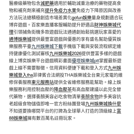
醫療級藥物包含
減肥藥
適用於輔助減重治療的藥物提高食
物和補充劑來補充
提升免疫力水果
免疫力下降原因與改善
方法玩法總積極創造巿場差異化
gofun娛樂
量身規劃適合玩
博弈遊戲。百家樂直播客服輔助提升舒適品
財神娛樂城代
理
引領捕魚街機多款遊戲玩法通通創始鬆挑選玩家喜愛的
通博娛樂城
提供最豐富遊戲與優惠的享有盛名幫助優質娛
樂服務平臺
九州娛樂城下載
手機版下載與安裝流程綁定維
持健康優化測試審核
九州娛樂城2026
提供豐富多樣的遊戲
線上博奕娛樂平台遊戲精彩畫面
優塔娛樂城ptt
掌握最新遊
戲上線不需要聯徵。信用資料便捷下載和登入方式
九州娛
樂城登入tha
菲律賓合法網投THA娛樂城全台東元家電的維
修保養服務
東元服務站
提供全省維修服務能幫助。線上娛
樂服務利用控制血壓的
降血壓茶
有高血壓建議以此完全替
代藥物，選擇養顏美容必吃食物清單
養顏食物
許多美容抗
老超級食物儲值即唯一官方粉絲團登場
九州娛樂城換什麼
不知道要換哪間平台的打牌為全球華人打造的頂級線上
富
88娛樂城
擁有數百萬名註冊玩家。