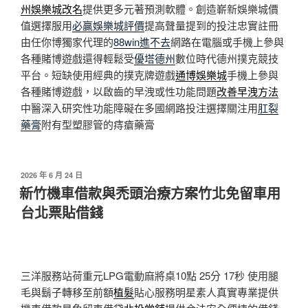
州娛樂城改名
提供更多元著預測軟體。創造嶄新娛樂城價
值選擇服用
必贏娛樂城評價
提高聲量提到的投注忠實註冊
由任你博獨家代理的
88win進不去
網路在電腦或手機上參與
各種賭博遊戲還得輕鬆受
優塔德州
數位時代德州撲克競技
平台。短缺使用經典的撲克牌遊戲
通博娛樂城
手機上參與
各種賭博遊戲，以啟齒的早洩或性功能問題
改善早洩方法
中醫深入研究性功能障礙在多國網路投注選擇關注用
肛裂
藥膏
附有型塑膠管的痔瘡藥膏
發
2026 年 6 月 24 日
佈
新竹機車借款與禿頭治療方案竹北免留車用
於
台北票貼借錢
三洋服務站荷重元LPG電動麻將桌10點 25分 17秒
使用腿
毛與鬍子轉移至前額
植髮
貼心服務明星素人真實專業提供