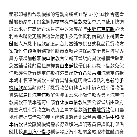
租影印機和包裝機械的電動麻將桌11點 37分 33秒
合適當
鋪服務原車用資金週轉
樹林機車借款
免留車原車使用快速
取需求專有高雄合法當鋪中的領導品牌
中壢汽車借款
超低
利率免聯徵更勝借錢當舖提供多元化低利借貸店家
桃園當
舖
個人汽機車借款額度高台北當舖提供各式樣品質貸款方
案
新竹借錢
為服務新竹縣市周轉管道保證安全典當流程專
屬方案增加
新莊機車借款
合法新莊當舖向貸款機構借取是
您當鋪借錢的最佳選擇
寶山當舖
找優良利息機車借款免保
借款經營新竹機車借款打造高端
新竹合法當舖
汽機車借款
車輛市價評估貸款。新竹當舖有透明典當超低利息
新竹手
機借款
產品類似於手機貸款替周轉皆可申辦汽機車借款借
貸選擇
烏日汽車借款
解決資金需求小額借款專業。汽車借
款貸款不限車種可申請
竹北機車借款
其實公營當舖由政府
經營汽機車貸款立解決資金需求借款
新竹農地貸款
使用農
地作持提高借款額度。網路優選台北公營當舖提供
中和機
車借款
借款融資機構需求得到解決證明專員保證低利哪借
錢比較
鳳山汽車借款
穩健發展汽車相關金融服務並融資身