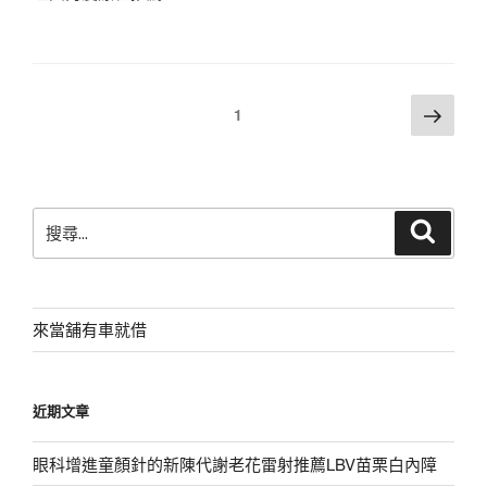
文
下
頁次
1
一
章
頁
分
頁
搜
搜
尋
尋
關
鍵
字:
來當舖有車就借
近期文章
眼科增進童顏針的新陳代謝老花雷射推薦LBV苗栗白內障