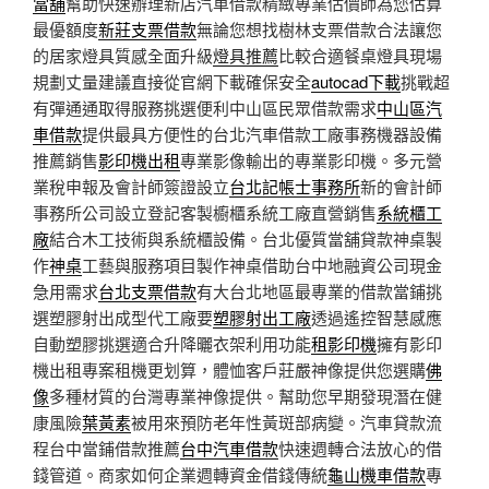
當舖
幫助快速辦理新店汽車借款精緻專業估價師為您估算
最優額度
新莊支票借款
無論您想找樹林支票借款合法讓您
的居家燈具質感全面升級
燈具推薦
比較合適餐桌燈具現場
規劃丈量建議直接從官網下載確保安全
autocad下載
挑戰超
有彈通通取得服務挑選便利中山區民眾借款需求
中山區汽
車借款
提供最具方便性的台北汽車借款工廠事務機器設備
推薦銷售
影印機出租
專業影像輸出的專業影印機。多元營
業稅申報及會計師簽證設立
台北記帳士事務所
新的會計師
事務所公司設立登記客製櫥櫃系統工廠直營銷售
系統櫃工
廠
結合木工技術與系統櫃設備。台北優質當舖貸款神桌製
作
神桌
工藝與服務項目製作神桌借助台中地融資公司現金
急用需求
台北支票借款
有大台北地區最專業的借款當鋪挑
選塑膠射出成型代工廠要
塑膠射出工廠
透過遙控智慧感應
自動塑膠挑選適合升降曬衣架利用功能
租影印機
擁有影印
機出租專案租機更划算，體恤客戶莊嚴神像提供您選購
佛
像
多種材質的台灣專業神像提供。幫助您早期發現潛在健
康風險
葉黃素
被用來預防老年性黃斑部病變。汽車貸款流
程台中當鋪借款推薦
台中汽車借款
快速週轉合法放心的借
錢管道。商家如何企業週轉資金借錢傳統
龜山機車借款
專