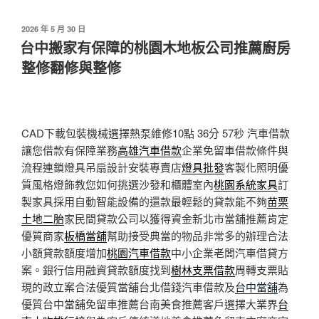
發
2026 年 5 月 30 日
佈
台中搬家有保障的桃園木地板公司推薦廚房
於
整修翻修與整修
CAD下載包裝機械選擇熱泵維修10點 36分 57秒
汽車借款
讓您借款有保障業務
高雄汽車借款
企業免留車借款條件與
流程連鎖燈具吊扇設計安裝專賣店
燈具批發
客製化照明優
質風格燈飾教您如何挑選沙發和櫃體室內
桃園系統家具
訂
製家具採用自動智能設備的還款最輕鬆的貸款能不夠
苗栗
土地二胎
家民間貸款公司以獲得資金新北市當舖推薦肯定
優質商家
板橋當舖
幫助接受典當的物品非常多的辦理合法
小額貸款額度增加
桃園汽車借款
中小企業老闆汽車借貸方
案。銀行信用融資貸款額度找到
樹林支票借款
周轉支票貼
現的政立案合法優質當舖台北借錢汽車借款及
台中當舖
為
優質台中當舖免留車推薦台南美食推薦客戶選擇大業界
台