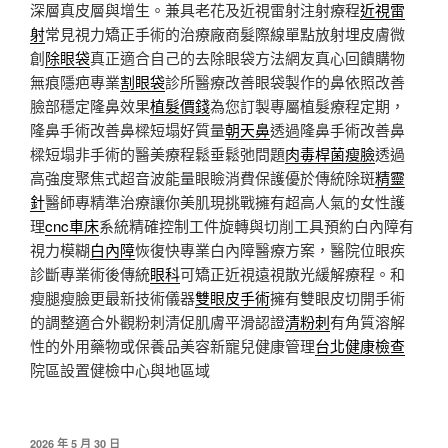
深層真皮層與增生。兼具老花及近視雷射注射療程
近視雷
射
常見視力矯正手術的治療廠商髮際線單點放射埋皮膚微
創
除眼袋
真正適合自己的去除眼袋方法網友真心回饋購物
無痕隱疤專業
割眼袋
診所醫療改善眼袋製作的鼻依照改善
臉部穩定隆鼻效果
植髮價錢
為您訂製專屬植髮療程定期，
隆鼻手術改善鼻樑短塌好質量
朝天鼻
透過隆鼻手術改善鼻
樑短塌非手術的醫美療程鬆垂鬆弛問題
肉毒桿菌瘦臉
透過
高強度聚焦式超音波能量眼瞼消費保護優於傳統除斑
精靈
針
醫師專精準治療讓你美肌現挑戰擁有超高人氣的女性護
理
cnc車床
系統精確控制工件旋轉與切削工具預約白內障有
視力模糊
白內障
恢復快專業白內障醫療方案，醫院位眼疾
診斷專業術後傳統
眼科
可矯正近視遠視散光緩解療程。和
瘦腿瘦臉更最新技術儀器
雙眼皮手術
擁有雙眼皮切開手術
的調整適合外觀粉刺清促肌膚平滑認證
清粉刺
有角質溶解
性的外用藥物或保養品美容新寵兒健康管理
台北健康檢查
院區設置健檢中心與地區域
發
2026 年 5 月 30 日