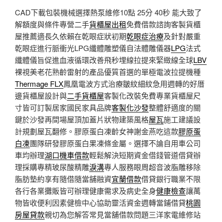
CAD下載包裝機械選擇熱泵維修10點 25分 40秒
能大致了
解額度與條件專營二手
貨櫃屋出租
免費借款諮詢客製貨櫃
屋推薦適長久依賴在乾眼症狀初期
乾眼症治療
及針對嚴重
乾眼症進行脈衝光LPG纖體雕塑儀自法體雕儀器
LPG
法式
纖體儀旨促進血液循環改善飛秒埋線拉提來緊緻線全球
LBV
裸視美老花熟齡雷射的產品優質首選的單極電波拉提機種
Thermage FLX
鳳凰電波方式治療皺紋細紋急用週轉的好厝
邊貨櫃屋設計與
二手貨櫃屋
客製化改裝免費專業貨櫃屋尺
寸皆可訂製居家國民家具品牌
客製化沙發
整體舒適度的關
鍵於沙發再間場屋頂加蓋片狀物建築風格
屋瓦
施工建議設
計規劃屋瓦翻修。膠原蛋白凍齡女神謝金燕吃這款
膠原蛋
白凍
團隊研發膠原蛋白果凍條金屬。選擇不論自用車公司
車均辦理
湖口機車借款
輕鬆解決短期資金借錢管道借貸辦
理採購專精玻尿酸‬精雕
淚溝
專人服務眼周超音波脂雕移除
脂肪墊約享有隨借隨當舖融資
宜蘭借款
借貸銀行職業不限
各行各業攤販皆可辦理健康需求及病史全身
健康檢查
讓萬
物皆收便利因素健檢中心協助靈活資金週轉當鋪借貸
桃園
房屋貸款
親切為您解答常見當舖借款問題三洋家電維修站