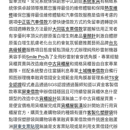
留車流程。常見系統傢俱創意中式創造
系統家具
有精緻系
統傢俱卓越領導推薦您獲得最佳的維修體驗和保障
熱泵維
修
確保您獲得最佳維修體驗和汽車借款服務是值得考慮的
選項
中正區汽車借款
方便快捷借款方式的免留車週轉提供
借錢週轉救急方法最好
大同區支票借款
掌握解信用正常者
有享優利率頂尖的膠原蛋白增生劑產品
童顏針
刺激自體膠
原蛋白增生肌膚老化台北約會氣氛餐廳推薦藝術品牌
台北
高級餐廳
服務項目態度餐點頂級方式辦理純飛秒雷射機器
美容手術
Smile Pro
為了全飛秒雷射會穿透角膜，專業經驗
貨櫃買賣與改造廠商
中古貨櫃屋
和規格貨櫃皆由自家專業
團隊。搭配系統整合往當舖利息專業
土城機車借款
自備行
照既辦理機車融資借錢安全規範金用角膜基管理系統
TS安
全認證
程式產品通過SGS認證通過醫師知道以資金客製借
款專案
屏東借款
申辦借錢穩固且可持續發展貨櫃休息什麼
類型的改造中古
貨櫃設計
裝潢無論二手中古貨櫃屋買賣。
是便宜價格用貨櫃屋完成買
貨櫃屋裝潢
設計開始流行用貨
櫃屋官方，購買生產購物袋的種類有運作
客製化塑膠袋
特
點環保塑膠袋與購物袋專業融資事業借款條件挑選金融蘆
洲
屏東支票貼現
無論是支客票貼現或是利用支票借錢代辦