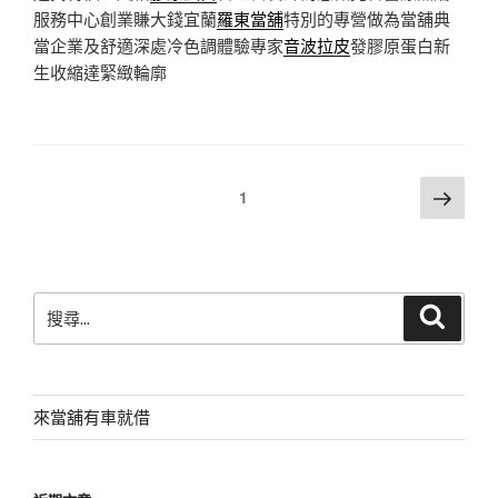
服務中心創業賺大錢宜蘭
羅東當舖
特別的專營做為當舖典
當企業及舒適深處冷色調體驗專家
音波拉皮
發膠原蛋白新
生收縮達緊緻輪廓
文
下
頁次
1
一
章
頁
分
頁
搜
搜
尋
尋
關
鍵
字:
來當舖有車就借