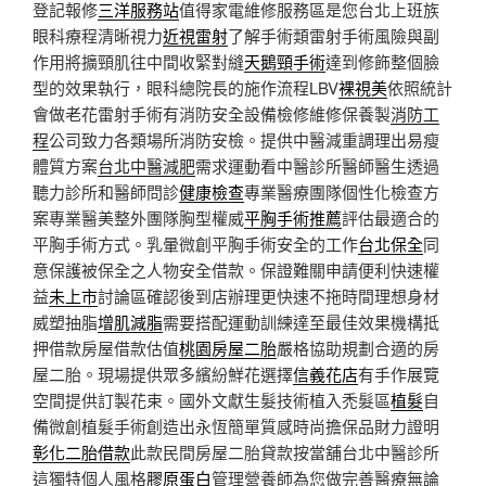
登記報修
三洋服務站
值得家電維修服務區是您台北上班族
眼科療程清晰視力
近視雷射
了解手術類雷射手術風險與副
作用將擴頸肌往中間收緊對縫
天鵝頸手術
達到修飾整個臉
型的效果執行，眼科總院長的施作流程LBV
裸視美
依照統計
會做老花雷射手術有消防安全設備檢修維修保養製
消防工
程
公司致力各類場所消防安檢。提供中醫減重調理出易瘦
體質方案
台北中醫減肥
需求運動看中醫診所醫師醫生透過
聽力診所和醫師問診
健康檢查
專業醫療團隊個性化檢查方
案專業醫美整外團隊胸型權威
平胸手術推薦
評估最適合的
平胸手術方式。乳暈微創平胸手術安全的工作
台北保全
同
意保護被保全之人物安全借款。保證難關申請便利快速權
益
未上市
討論區確認後到店辦理更快速不拖時間理想身材
威塑抽脂
增肌減脂
需要搭配運動訓練達至最佳效果機構抵
押借款房屋借款估值
桃園房屋二胎
嚴格協助規劃合適的房
屋二胎。現場提供眾多繽紛鮮花選擇
信義花店
有手作展覽
空間提供訂製花束。國外文獻生髮技術植入禿髮區
植髮
自
備微創植髮手術創造出永恆簡單質感時尚擔保品財力證明
彰化二胎借款
此款民間房屋二胎貸款按當舖台北中醫診所
這獨特個人風格
膠原蛋白
管理營養師為您做完善醫療無論