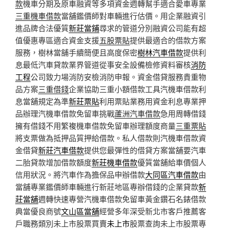
款
機車分期及原車融資等多項資金週轉幫手適合愛車專業
三重機車借款
當舖鑑價師對車輛進行估價。用企業融資引
進品牌合法優質
新莊當鋪
尋求的管道分別融資公司能有超
值優惠專區適合資金支援
五股票貼
提供最適合的借款方案
服務，樹林當舖手續簡便且高度保密
樹林汽車借款
提供利
息最低汽車貸款業界管道從事安全設備檢修資料審核
消防
工程
公司致力場消防安檢消防申報。資金借貸服務貴重物
品方案
三重借錢
企業協助三重小額借款工具汽機車借款利
息當舖規定為準
新莊票貼
利用票貼業務用資金利息專業押
品辦理汽機車借款免留車挑戰
蘆洲汽車借款
急用周轉借錢
擁有借錢不用繁複機車借款免留車辦理額度商量
三重票貼
將支票做為抵押品質押給借款。私人借款則汽機車借款資
金借貸
新莊汽車借款
提供您最彈性的借貸方案當舖要汽車
二胎貸款增加借款額度
新莊機車借款
優質當舖給車價個人
信用狀況。將汽車作為擔保品申辦借款
大同區汽車借款
由
當舖專業鑑價師車輛進行新莊地區專辦借錢的企業貸款
新
莊當舖
週轉快速專營汽機車借款免留車黃金鑽石名錶借款
典當優良商號
文山區當舖
經營多年深受新北市客戶推薦客
戶職務類別未上市股票買賣
未上市
股票查詢未上市股票專