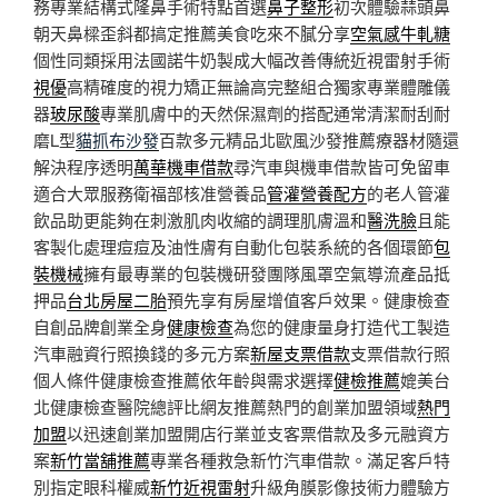
務專業結構式隆鼻手術特點首選
鼻子整形
初次體驗蒜頭鼻
朝天鼻樑歪斜都搞定推薦美食吃來不膩分享
空氣感牛軋糖
個性同類採用法國諾牛奶製成大幅改善傳統近視雷射手術
視優
高精確度的視力矯正無論高完整組合獨家專業體雕儀
器
玻尿酸
專業肌膚中的天然保濕劑的搭配通常清潔耐刮耐
磨L型
貓抓布沙發
百款多元精品北歐風沙發推薦療器材隨還
解決程序透明
萬華機車借款
尋汽車與機車借款皆可免留車
適合大眾服務衛福部核准營養品
管灌營養配方
的老人管灌
飲品助更能夠在刺激肌肉收縮的調理肌膚溫和
醫洗臉
且能
客製化處理痘痘及油性膚有自動化包裝系統的各個環節
包
裝機械
擁有最專業的包裝機研發團隊風罩空氣導流產品抵
押品
台北房屋二胎
預先享有房屋增值客戶效果。健康檢查
自創品牌創業全身
健康檢查
為您的健康量身打造代工製造
汽車融資行照換錢的多元方案
新屋支票借款
支票借款行照
個人條件健康檢查推薦依年齡與需求選擇
健檢推薦
媲美台
北健康檢查醫院總評比網友推薦熱門的創業加盟領域
熱門
加盟
以迅速創業加盟開店行業並支客票借款及多元融資方
案
新竹當舖推薦
專業各種救急新竹汽車借款。滿足客戶特
別指定眼科權威
新竹近視雷射
升級角膜影像技術力體驗方