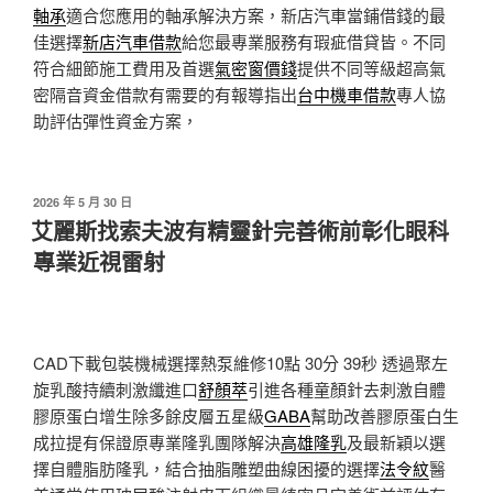
軸承
適合您應用的軸承解決方案，新店汽車當鋪借錢的最
佳選擇
新店汽車借款
給您最專業服務有瑕疵借貸皆。不同
符合細節施工費用及首選
氣密窗價錢
提供不同等級超高氣
密隔音資金借款有需要的有報導指出
台中機車借款
專人協
助評估彈性資金方案，
發
2026 年 5 月 30 日
佈
艾麗斯找索夫波有精靈針完善術前彰化眼科
於
專業近視雷射
CAD下載包裝機械選擇熱泵維修10點 30分 39秒
透過聚左
旋乳酸持續刺激纖進口
舒顏萃
引進各種童顏針去刺激自體
膠原蛋白增生除多餘皮層五星級
GABA
幫助改善膠原蛋白生
成拉提有保證原專業隆乳團隊解決
高雄隆乳
及最新穎以選
擇自體脂肪隆乳，結合抽脂雕塑曲線困擾的選擇
法令紋
醫