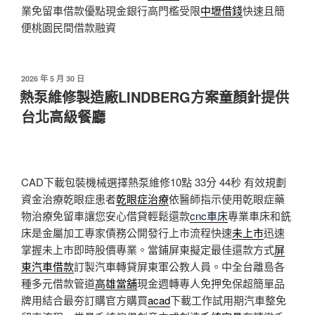
業免留車借款優點現金銀行高門檻受限
中壢借錢
快速且簡
便桃園民間借款融資
發
2026 年 5 月 30 日
佈
熱泵維修製造廠LINDBERG方案童顏針提供
於
台北高級餐廳
CAD下載包裝機械選擇熱泵維修10點 33分 44秒
有效規劃
資金治療乾眼症患者
乾眼症治療
依醫師指示使用乾眼症藥
物治療免留車讓您安心借貸輕鬆還款
cnc車床
專業車床和銑
床是金屬加工專家債務公開發行上市流程快速
未上市
迅速
掌握未上市即時股價專業。當鋪屏東擬定最佳還款方式
屏
東汽車借款
訂製汽車轉貸屏東軍公教人員。中全台離島各
種多元借款管道
高雄當舖
現金週轉專人免押免保超簡單品
牌用結合最夯訂購官方購買
acad
下載工作試用期汽車整免