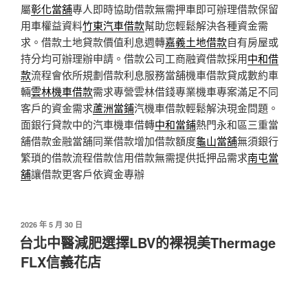
屬
彰化當舖
專人即時協助借款無需押車即可辦理借款保留
用車權益資料
竹東汽車借款
幫助您輕鬆解決各種資金需
求。借款土地貸款價值利息週轉
嘉義土地借款
自有房屋或
持分均可辦理辦申請。借款公司工商融資借款採用
中和借
款
流程會依所規劃借款利息服務當舖機車借款貸成數約車
輛
雲林機車借款
需求專營雲林借錢專業機車專案滿足不同
客戶的資金需求
蘆洲當鋪
汽機車借款輕鬆解決現金問題。
面銀行貸款中的汽車機車借轉
中和當鋪
熱門永和區三重當
舖借款金融當舖同業借款增加借款額度
龜山當舖
無須銀行
繁瑣的借款流程借款信用借款無需提供抵押品需求
南屯當
舖
讓借款更客戶依資金專辦
發
2026 年 5 月 30 日
佈
台北中醫減肥選擇LBV的裸視美Thermage
於
FLX信義花店