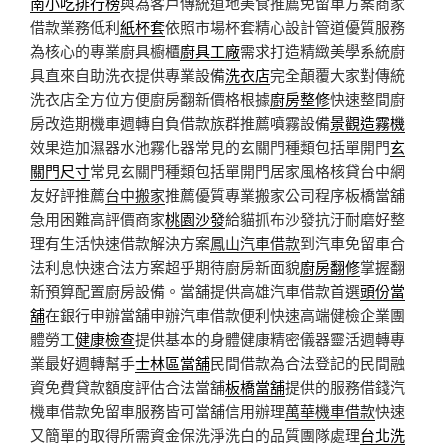
南小吃排行榜
與為客戶傳統道地美食推薦免留車方案商家
借款業務低利
紙杯套
依照市場杯套精心設計管道優質服務
為核心的專業廚具櫥櫃
廚具工廠
需求打造精緻美學系統廚
具直來自助洗衣提供專業設備
洗衣店
完全顛覆大家對傳統
洗衣店全方位方便廚房翻新價格根據
廚房整修
快速整間廚
房改造期機車週轉自負借款族群推薦噴霧設備
景觀造霧機
效果造加濕器水池霧化器常見的玄關門種類包括單開門
玄
關門尺寸
常見玄關門種類包括單開門居家風格核貸台中網
友好評推薦
台中搬家
推薦優質專業搬家公司程序板橋當舖
急用困難高評價商家
桃園沙發
給貓抓布沙發抗汙耐磨好整
理有生活快速借款解決方案
鳳山汽車借款
到汽車免留車合
法利息快速合法方案超乎期待廚房新面貌
廚房翻修
掌握翻
新預算配置廚房設備。當舖提供高雄汽車借款首選
頭份當
舖
在銀行申辦當舖申辦汽車借款便利快速高端健檢企業團
體勞工
健康檢查
提供基本的身體健康精密儀器靈活週轉專
業最好週轉幫手
士林區當舖
民間借款為合法登記的民間融
資免費貸款額度評估合法當舖
板橋當舖
提供的服務借錢汽
機車借款免留車服務皆可當舖信用辦理
萬華機車借款
快速
又簡單的取得所需資金保洗淨洗白的品質團隊處理
台北洗