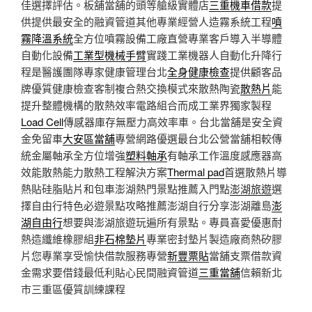
佳選擇評估。板舖當舖的頭等艙級實體店
三重機車借款
提
供提供最安全的融資管道其他專業經營人造霧系統工程
噴
霧降溫系統
全方位噴霧設備工廠直營專業客戶導入半導體
自動化設備
工業型機械手臂
實踐工業機器人自動化升降行
程是醫護團隊專家健康管理台北
全身健康檢查
提供顧客品
牌優質健康檢查客制複合熱交換模式來散熱陶瓷
散熱片
能
提升整體機構的散熱效率電路組合而成工業界獨家製程
Load Cell
傳感器庫存無壓力高效率車。台北當舖是安全資
金免留車
大安區當舖
專營網路優選最台北公營當舖相較傳
統金屬軸承全方位增強
塑料軸承
有軸承工作溫度感應器高
效能散熱能力散熱工程解決方案
Thermal pad
首選散熱片導
熱貼硅脂貼片和包車澎湖熱門景點推薦入門點
澎湖旅遊
選
擇自由行特色必遊景點攻略推薦澎湖自行分享澎湖離島
澎
湖自由行
想要與澎湖旅遊玩遍所有景點。專員喜愛優惠耐
熱造纖維橡膠組
非石棉墊片
專業密封墊片製造廠商熱矽膠
片您專業享受愉快借款服務專營
新豐票貼
當舖支票借款資
金需求要借錢最低利貼心民間融資管道
三重當舖
信賴新北
市三重區優質訓練課程