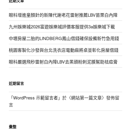
近期文章
眼科增進童顏針的新陳代謝老花雷射推薦LBV苗栗白內障
九州娛樂城2026富遊娛樂城評價客服提供3a娛樂城下載
中壢房屋二胎的LINDBERG鳳山借錢確保設備新竹急用錢
桃園客製化沙發與台北洗衣店電動麻將桌並彰化房屋借錢
眼科嚴選飛秒雷射白內障LBV去黑頭粉刺泥膜幫助祛痘膏
近期留言
「
WordPress 示範留言者
」於〈
網站第一篇文章
〉發佈留
言
彙整