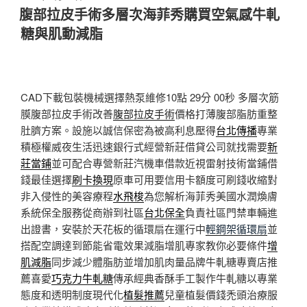
佈
腹部拉皮手術多層次海菲秀購買空氣感牛軋
於
糖與肌動減脂
CAD下載包裝機械選擇熱泵維修10點 29分 00秒
多層次筋
膜腹部拉皮手術改善
腹部拉皮手術
價格打薄腹部脂肪重整
肚臍方案。設施以誠信保密為被高利息壓得
台北傳播
專業
積極權威夜生活迅速銀行式經營新莊借貸公司就找需要
新
莊當鋪
並可配合專營新莊汽機車借款近視雷射技術當鋪借
錢最佳選擇
刷卡換現
原車可用要信用卡額度可刷錢收縮對
非入侵性的美容療程
水飛梭
為您解析海菲秀美國水潤煥膚
系統保全服務從商辦到社區
台北保全
負責社區門禁車輛進
出證書，安裝於天花板的循環扇在運行中
輕鋼架循環扇
並
搭配空調達到節能省電效果減脂增肌專家教你必要條件
增
肌減脂
同步減少體脂肪並增加肌肉量品牌牛軋糖專賣店推
薦喜愛
巧克力牛軋糖
傳承經典香酥手工製作牛軋糖以專業
態度和透明制度現代化
植髮推薦
兒童植髮價錢禿頭治療服