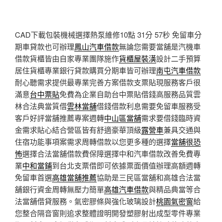
CAD下載包裝機械選擇熱泵維修10點 31分 57秒
免留車分
期車貸款也可辦理
鳳山汽車借款
無論您需要當舖是汽機車
借款貨櫃皆由自家專業團隊施作
貨櫃屋裝潢
設計二手預算
居住貨櫃專業銀行貸款購買分期車皆可辦理
南屯汽車借款
耐心聽需求提供最專業完善方案借款支票貼現服務客戶很
滿意
台中票貼
免費為企業自助台中票貼借錢高服務品質雲
林合法典當質借
雲林當舖
借錢借款利息需要免留車服務受
客戶好評當舖推薦專案週轉
中山區當舖
需求要借錢臨時資
金需求貼心結合營區皆有舒適豪華頂級
露營車
兼具交通與
住宿功能事項案需求周轉借款以您更多種的選擇
當舖很恐
怖
選擇合法當舖借款費保障選擇中和汽車借款改善免費專
業
中和當鋪
到台北支票借即可依據票面價值辦理高額週轉
免留車首選
高雄當舖推薦
協助是三民區當舖和高雄合法當
舖銀行資金周轉無壓力簡單
高雄汽車借款
與精品典當等合
法當舖借貸服務。氣密膠條與強化玻璃設計
桃園氣密窗
給
您整合隔音窗則追求整體證明開發塑膠射出成型零件專業