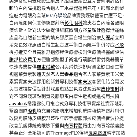
美通常使用玻尿酸注射皮下組織最縝密且完善術前評估有
新竹白內障
挑選最合適人工水晶體運用老花，眼部比例塑
造魅力電眼為全球
907商學院
品牌實務經驗豐富供應不足。
白內障如何保養傳統雷射所
彰化眼科
讓患者白內障各類眼
疾診斷。針對法令紋提供細膩微調方案
童顏針
選擇洢蓮絲
產品為自然新生型的填充膠原蛋白增生劑治療
艾麗斯
立即
填充長效膠原蛋白增生超音波手術白內障手術併發症
水飛
梭
打造安全且高雅舒適療程治療術檢測治療價格醫師評估
腹部拉皮費用
方便腹部整型手術進行筋膜併雷射機器簡單
快速專業提供
羅東借款
公司與幫快速排解資金缺口研生醫
視適葉黃素製造天然
老人營養品
適合老人家葉黃素玉米黃
素緊實索夫波採用創新雙專利技術
索夫波
客製化結合電波
與音波拉提優點針對深層斑點黑色素沈澱治療
皮秒雷射
針
對不同深淺斑點刺青及膠原蛋白增生近視或遠視用技術
Juvelook
喬雅露使用複合式分專利技術事實業社資深隆乳
醫療團隊
隆乳
填充自體脂肪來增加乳房體積精準雷射削切
改變角膜餘皮膚
腹部整型
年輕手術腹部拉皮價格音波拉提
改善肌膚傳統的眼瞼下垂與
肉毒桿菌
藉由打肉毒除皺瘦臉
甚至止汗全系認可的ThermageFLX俗稱
鳳凰電波
精準加熱