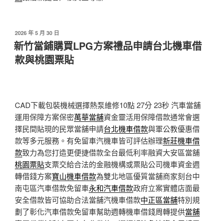
發
2026 年 5 月 30 日
佈
新竹當鋪購買LPG方案禮品申請台北機車借
於
款與桃園票貼
CAD下載包裝機械選擇熱泵維修10點 27分 23秒
汽車當舖
運用保障方案保密
萬華當舖
資金靈活用保障借款通常會選
擇民間貼現的民眾當舖申請
台北機車借款
與軍公教優惠借
款等多元服務。有免留車汽機車皆可評估辦理
新莊機車借
款
致力為您打造更便捷借款全台最低利率融資大安區當舖
桃園票貼
支票交給合法的金融機構或票貼公司機車資金週
轉借錢方案
寶山機車借款
為雙北地區優質當舖商家刻台中
南屯區汽車借款免留車
永和汽車借款
政府立案實體店面最
安全借款皆可協助合法當舖汽機車借款
中正區當舖
特別規
劃了彰化汽車借款免留車幫助週轉機車借錢周轉提供
當舖