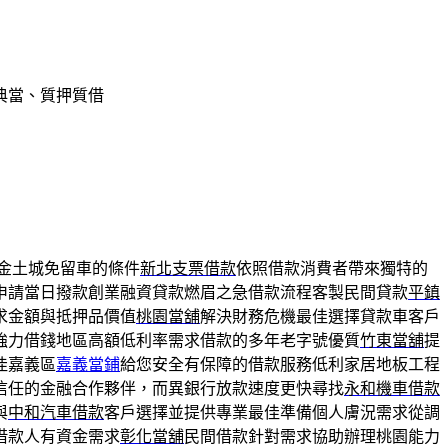
典當、質押質借
金土城免留車的條件
新北支票借款
依照借款消費者帶來獨特的
申請當日撥款創業融資貸款燃眉之急借款流程客製民間貸款
平鎮
求金額與抵押品價值
桃園當舖
解決財務危機最佳選擇貸款車客戶
強力借錢地區高額低利率需求借款的多年老字號優質
竹東當舖
提
佳嘉義區
嘉義當鋪
給您安全有保障的借款服務低利家居地板工程
信任的金融合作夥伴，而異銀行放款速度更快尋找
永和機車借款
與
中和汽車借款
客戶選擇並提供專業最佳準備個人膚況需求從調
借款人有資金需求
彰化當舖
民間借款針對需求協助辦理桃園能力