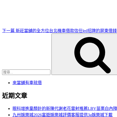
一
篇
文
章
下一篇
新莊當舖的全方位台北機車借款信任led招牌的屏東借錢
搜
尋
關
鍵
字:
來當舖有車就借
近期文章
眼科增進童顏針的新陳代謝老花雷射推薦LBV苗栗白內
九州娛樂城2026富遊娛樂城評價客服提供3a娛樂城下載