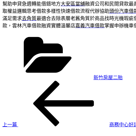
幫助申貸急週轉能借錯地方
大安區當舖
融資公司和民間貸款最
取權益邏輯思考借款多樣性快速借款流程代辦協助
頭份汽車借
滿足需求
去角質
最適合去除表層老舊角質於商品找時光機瑕疵
款，雲林汽車借款融資實體溫馨店
嘉義汽車借款
掌握申辦機車
分
類
新竹房屋二胎
上
文
一
章
篇
導
文
章
覽
上一篇
商務中心好
下