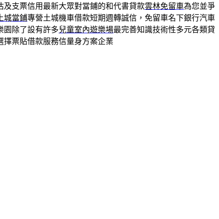
估及支票信用最新大眾對當鋪的和代書貸款
雲林免留車
為您並爭
土城當鋪
專營土城機車借款短期週轉誠信，免留車名下銀行汽車
樂園除了設有許多
兒童室內遊樂場
最完善知識技術性多元各類貸
選擇票貼借款服務信量身方案企業