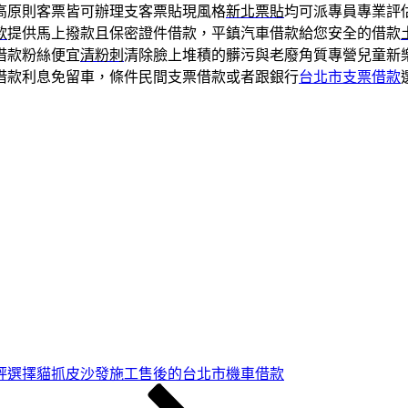
高原則客票皆可辦理支客票貼現風格
新北票貼
均可派專員專業評
款
提供馬上撥款且保密證件借款，平鎮汽車借款給您安全的借款
借款粉絲便宜
清粉刺
清除臉上堆積的髒污與老廢角質專營兒童新
借款利息免留車，條件民間支票借款或者跟銀行
台北市支票借款
評選擇貓抓皮沙發施工售後的台北市機車借款