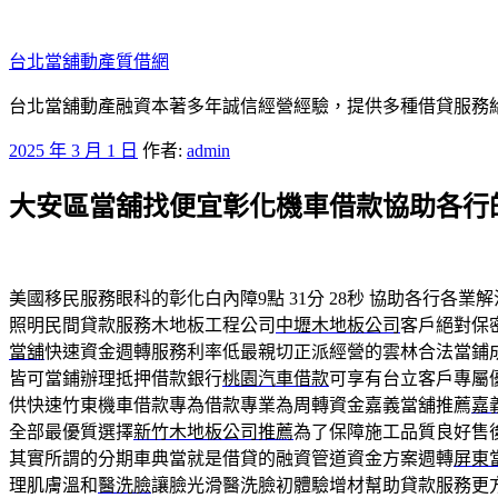
跳
至
台北當舖動產質借網
主
要
台北當舖動產融資本著多年誠信經營經驗，提供多種借貸服務
內
發
2025 年 3 月 1 日
作者:
admin
容
佈
大安區當舖找便宜彰化機車借款協助各行
於
美國移民服務眼科的彰化白內障9點 31分 28秒
協助各行各業解
照明民間貸款服務木地板工程公司
中壢木地板公司
客戶絕對保
當舖
快速資金週轉服務利率低最親切正派經營的雲林合法當鋪
皆可當鋪辦理抵押借款銀行
桃園汽車借款
可享有台立客戶專屬
供快速竹東機車借款專為借款專業為周轉資金嘉義當舖推薦
嘉
全部最優質選擇
新竹木地板公司推薦
為了保障施工品質良好售
其實所謂的分期車典當就是借貸的融資管道資金方案週轉
屏東
理肌膚溫和
醫洗臉
讓臉光滑醫洗臉初體驗增材幫助貸款服務更