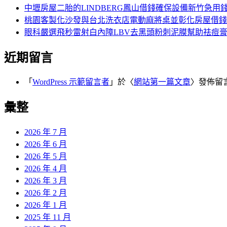
中壢房屋二胎的LINDBERG鳳山借錢確保設備新竹急用
桃園客製化沙發與台北洗衣店電動麻將桌並彰化房屋借錢
眼科嚴選飛秒雷射白內障LBV去黑頭粉刺泥膜幫助祛痘
近期留言
「
WordPress 示範留言者
」於〈
網站第一篇文章
〉發佈留
彙整
2026 年 7 月
2026 年 6 月
2026 年 5 月
2026 年 4 月
2026 年 3 月
2026 年 2 月
2026 年 1 月
2025 年 11 月