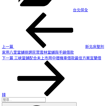
台北保全
上
文
一
章
篇
導
文
章
覽
上一篇
新北床墊別
家用八里當舖挑選民眾雲林當舖與手錶借款
下
下一篇
三峽當鋪配合未上市用中壢機車借款最佳方案宜蘭借
一
篇
文
章
錢
搜
搜
尋