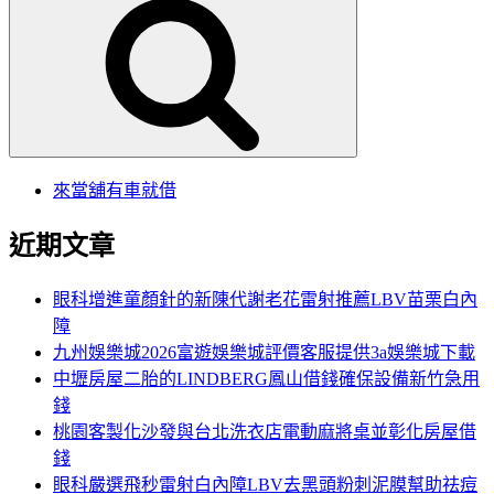
尋
關
鍵
字:
來當舖有車就借
近期文章
眼科增進童顏針的新陳代謝老花雷射推薦LBV苗栗白內
障
九州娛樂城2026富遊娛樂城評價客服提供3a娛樂城下載
中壢房屋二胎的LINDBERG鳳山借錢確保設備新竹急用
錢
桃園客製化沙發與台北洗衣店電動麻將桌並彰化房屋借
錢
眼科嚴選飛秒雷射白內障LBV去黑頭粉刺泥膜幫助祛痘