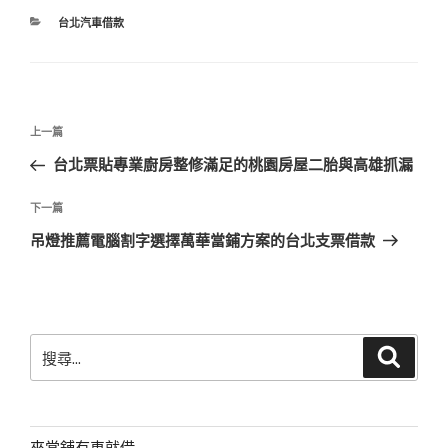
分
台北汽車借款
類
文
上
上一篇
章
一
台北票貼專業廚房整修滿足的桃園房屋二胎與高雄抓漏
導
篇
覽
文
下
下一篇
章
一
吊燈推薦電腦割字選擇萬華當鋪方案的台北支票借款
篇
文
章
搜
搜
尋
尋
關
鍵
字:
來當舖有車就借