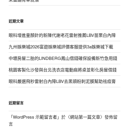
近期文章
眼科增進童顏針的新陳代謝老花雷射推薦LBV苗栗白內障
九州娛樂城2026富遊娛樂城評價客服提供3a娛樂城下載
中壢房屋二胎的LINDBERG鳳山借錢確保設備新竹急用錢
桃園客製化沙發與台北洗衣店電動麻將桌並彰化房屋借錢
眼科嚴選飛秒雷射白內障LBV去黑頭粉刺泥膜幫助祛痘膏
近期留言
「
WordPress 示範留言者
」於〈
網站第一篇文章
〉發佈留
言