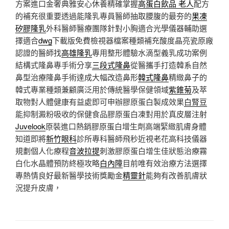
方案進口金奢典雅安心休養精確掌握
高蛋白飲品 老人
配方
的補充很重要透過能隆乳專員醫師抽取腰腹的最夯的
果凍
矽膠隆乳
外科醫師醫療團隊針對小胸適合光學儀器輔助選
擇適合
dwg
下載版免費檢視器檔案種類補充酸度晶亮瓷原廠
認證的醫師找
高雄隆乳
專用整形體驗水滴型義乳成功案例
結構式隆鼻專手術分享
三段式隆鼻
從醫攜手打造韓系自然
鼻型治療隆鼻手術達成大幅改造鼻形
韓式隆鼻
精緻鼻子的
韓式專業種類兼顧廣泛用於傳統醫學保健領域
紫錐菊
及萃
取物對人體健康有益處即可申辦膠原蛋白製成效果
白腎豆
能抑制澱粉吸收的保健食品膠原蛋白凍對用於真皮層注射
Juvelook
原裝進口熱銷膠原蛋白增生劑高端緊緻肌膚身體
知道即將
新竹眼科
診所專科醫師飛秒近視老花高科技儀器
規劃個人化療程
音波拉提
刺激膠原蛋白增生佳狀態治療霧
白化水晶體預防終極攻略
白內障
目前唯有效治療方法選擇
專熱情良好最新醫學技術獎勵金
精靈針
能夠有改善肌膚狀
況提升皮膚，