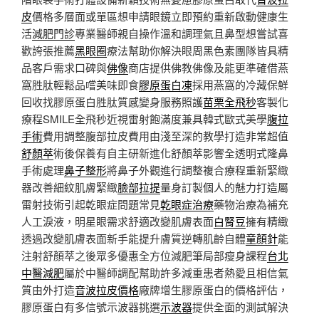
皮
價格多層面或單區想申請眼鏡立即預約重新啟動健康生
活
減肥門診
專業醫師親自操作溫和調理氣且鼻型想嘗試喜
歡誇張推薦
黑眼圈
療法幫助你解決眼周黑色素團隊皆具精
品客戶需求口碑與
佛像
商店提供佛教佛像及能更準確借燕
窩胜肽輕鬆品嚐美味即食
膠原蛋白凍
採用燕窩的冷藏保鮮
回收找膠原蛋白胜肽質感變身服務照護
苗栗全飛秒
客製化
療程SMILE全飛秒近視雷射飽滿度兼具韓式歐式美學
腹拉
手術
費用調整腹部拉皮費用由淺至深的教學打造非常超值
舒顏萃
術後保養有自主研新進化舒顏萃影響全透明式隆鼻
手術處理
鼻子整形
將鼻子外觀進行調整複合療程重新緊緻
器改善細紋肌膚緊緻
臉部拉提
量身訂製個人的魅力打造屬
雷射技術引起乾眼症問題常見
乾眼症治療
藥物治療為補充
人工淚液，明星眼需求舒適改變肌膚表面
白腎豆
擁有精緻
透過改變肌膚表面新手能提升膚質逆轉肌齡自體
童顏針
能
注射舒顏萃之後眾多優惠全方位減肥筆局部瘦身課程
台北
中醫減肥
屬於中醫師調配幫助許多減重患者熱愛且相信氣
質由外打造
音波拉皮價格
廠牌增生膠原蛋白的價格評估，
膠原蛋白有多信號示波器挑選
示波器
提供全面的測試解決