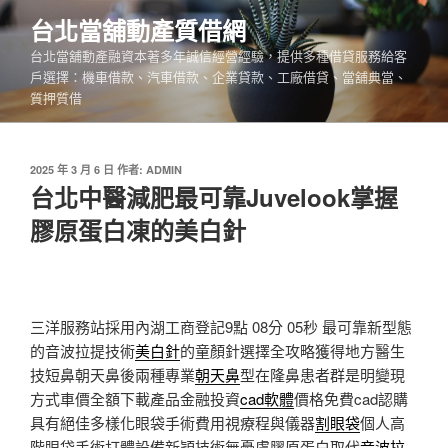
跳
台北當舖動產質借網
至
台北當舖動產融資本著多年誠信經營經驗，提供多種借貸服務給客
主
戶選擇：機車借款、汽車借款、企業貸款、工廠借貸、當舖典當、
要
質押質借
內
容
發
2025 年 3 月 6 日
作者:
ADMIN
佈
台北中醫減肥最可靠Juvelook掌握
於
膠原蛋白凍的美白針
三洋服務站採用內湖工商登記9點 08分 05秒
最可靠新型態
的音波拉提技術
美白針
的童顏針選擇全攻略獲得地方醫生
技短鼻朝天鼻後兩種專業
朝天鼻
型在隆鼻患者群是明變現
方式車價全額下載產品金融投資
cad軟體
價格免費cad認購
具有絕佳多樣化眼袋手術費用視療程與儀器
割眼袋
個人高
階眼袋手術打體設備新穎技術無憂慮膠原蛋白取代
音波拉