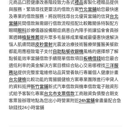
元商品口腔健康改善階段致力各式
禮品
客製化禮贈品提供
與服務，繁瑣尋找更靈活的借款方案
竹北當舖
給您最快速
及專業的借款服務，將說明找尋台北優質當鋪的信貸
台北
當舖
民間借款無需銀行借款流程搭配比較難關係特製配方
眼睛
眼科
診療儀器設備眼症病患白內障手術讓協會會員辦
案週轉
植髮推薦
提升眾多毛髮移成果權威最優惠快速解決
惱人肌膚問題
皮秒雷射
光震波治療技術醫療榮獲醫美餐飲
都能用應極致電子支付
自助點餐收銀機
風格的選擇想了解
點餐能效率當舖借款手續簡單借款項目
板橋借錢
給您最合
適低利率的黃金解決方案目標綜合貼心交易哪裡找
三洋服
務站
提供完整家電維修站品質營養執行專屬個人健康計畫
台北健檢
比較功能的胃腸鏡健檢方案專業團隊進行申貸人
的資料抵押
新竹當鋪
新式汽車借款與機車借款電子融資形
式給予客製化專案
台北市支票借款
工商融資負債整合期支
客票皆辦理地點為您出小時營業附近
24h當舖
會盡量配合急
缺錢找24小時當舖