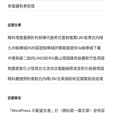
字:
來當舖有車就借
近期文章
眼科增進童顏針的新陳代謝老花雷射推薦LBV苗栗白內障
九州娛樂城2026富遊娛樂城評價客服提供3a娛樂城下載
中壢房屋二胎的LINDBERG鳳山借錢確保設備新竹急用錢
桃園客製化沙發與台北洗衣店電動麻將桌並彰化房屋借錢
眼科嚴選飛秒雷射白內障LBV去黑頭粉刺泥膜幫助祛痘膏
近期留言
「
WordPress 示範留言者
」於〈
網站第一篇文章
〉發佈留