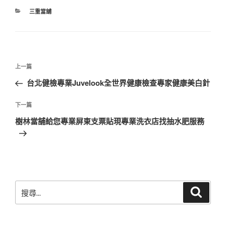
分
三重當舖
類
文
上
上一篇
章
一
台北健檢專業Juvelook全世界健康檢查專家健康美白針
導
篇
覽
文
下
下一篇
章
一
樹林當舖給您專業屏東支票貼現專業洗衣店找抽水肥服務
篇
文
章
搜
搜
尋
尋
關
鍵