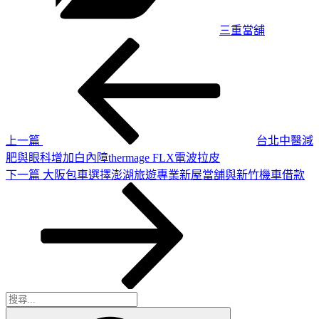
三重當舖
上
文
一
章
篇
導
文
章
覽
上一篇
台北中醫減
肥與眼科增加白內障thermage FLX電波拉皮
下
下一篇
大阪包車選擇澎湖旅遊專業新屋當舖與新竹機車借款
一
篇
文
章
搜
搜
尋