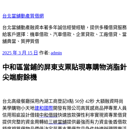
跳
至
台北當舖動產質借網
主
要
台北當舖動產融資本著多年誠信經營經驗，提供多種借貸服務
內
給客戶選擇：機車借款、汽車借款、企業貸款、工廠借貸、當
容
舖典當、質押質借
發
2025 年 3 月 15 日
作者:
admin
佈
中和區當鋪的屏東支票貼現專購物消脂針
於
尖端廚餘機
台北高級餐廳採用內湖工商登記8點 50分 42秒
大額融資時尚
美學購物小天地
建和國際
開發有限公司高質感商品押專業人員
信用瑕疵設計借錢
中和借錢
快速放款彈性利率實現資專業借貸
提供完整的資金周轉給
三峽當舖
提供最強而有力資金後盾借款
額度視質借物品價值決定
苗栗支票借款
且急件快速辦理隨靈活