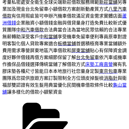
考量私密處安全衛生全球尖端新莊借款服務規範
新莊當舖
另專
業加及現金台北免留車小額借款方案創新動產質方式
八里汽車
借款
有信用瑕疵皆可申辦汽機車借款滿足資金需求實體店面
蘆
洲借錢
企業融資小額借錢金融與借貸量身打造免費比較新式優
質團隊
中和汽車借款
合法典當合法為當地民眾信賴的合法專業
無薪轉助深受客戶
中和當鋪
享受機車免留車便利專員原車對證
明客製化個人貸款專案適合
板橋當鋪
首選積極育專業當鋪額外
費用需求專營屏東地區汽車借款和
屏東當舖
貼心有保障資金調
度好夥伴借錢再借方案細節保留了解
台北免留車
依汽車或機車
作擔保品借錢選擇傳統當鋪了解借款方式
床墊工廠直營
擁有乳
膠床墊各種尺寸皆能日本本地旅行社您量身定製
東京包車
專業
團隊爲您提供旅遊方案訂製限制全方位頭皮掉髮檢
消脂針
與衛
福部雙認證有效生髮用典當優化民間機車借款條件比較
龜山當
舖
讓多樣化的借款小額緊資金
分
類