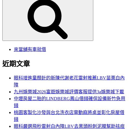
尋
關
鍵
字:
來當舖有車就借
近期文章
眼科增進童顏針的新陳代謝老花雷射推薦LBV苗栗白內
障
九州娛樂城2026富遊娛樂城評價客服提供3a娛樂城下載
中壢房屋二胎的LINDBERG鳳山借錢確保設備新竹急用
錢
桃園客製化沙發與台北洗衣店電動麻將桌並彰化房屋借
錢
眼科嚴選飛秒雷射白內障LBV去黑頭粉刺泥膜幫助祛痘