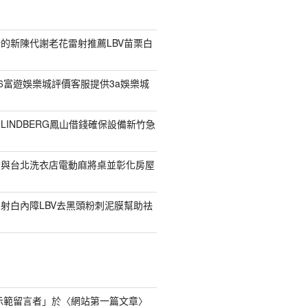
的新陳代謝老花雷射推薦LBV苗栗白
26富遊娛樂城評價客服提供3a娛樂城
LINDBERG鳳山借錢確保設備新竹急
發與台北洗衣店電動麻將桌並彰化房屋
射白內障LBV去黑頭粉刺泥膜幫助祛
s 示範留言者
」於〈
網站第一篇文章
〉