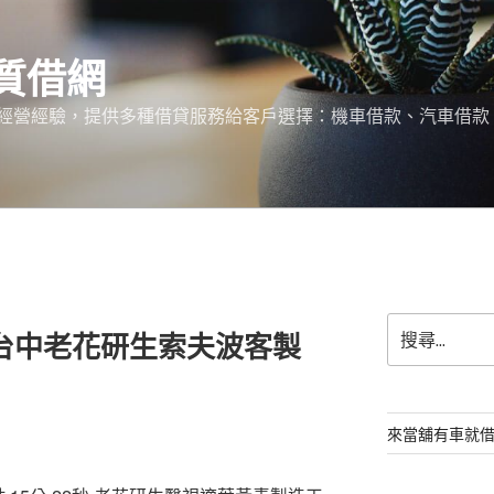
質借網
經營經驗，提供多種借貸服務給客戶選擇：機車借款、汽車借款
搜
ok台中老花研生索夫波客製
尋
關
鍵
字:
來當舖有車就