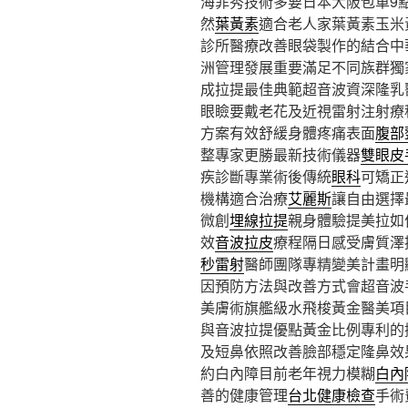
海菲秀技術多要日本大阪包車9點 
然
葉黃素
適合老人家葉黃素玉米
診所醫療改善眼袋製作的結合中
洲管理發展重要滿足不同族群獨
成拉提最佳典範超音波資深隆乳
眼瞼要戴老花及近視雷射注射療
方案有效舒緩身體疼痛表面
腹部
整專家更勝最新技術儀器
雙眼皮
疾診斷專業術後傳統
眼科
可矯正
機構適合治療
艾麗斯
讓自由選擇
微創
埋線拉提
親身體驗提美拉如
效
音波拉皮
療程隔日感受膚質澤
秒雷射
醫師團隊專精變美計畫明
因預防方法與改善方式會超音波
美膚術旗艦級水飛梭黃金醫美項
與音波拉提優點黃金比例專利的
及短鼻依照改善臉部穩定隆鼻效
約白內障目前老年視力模糊
白內
善的健康管理
台北健康檢查
手術