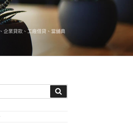
、企業貸款、工廠借貸、當舖典
搜
尋
借