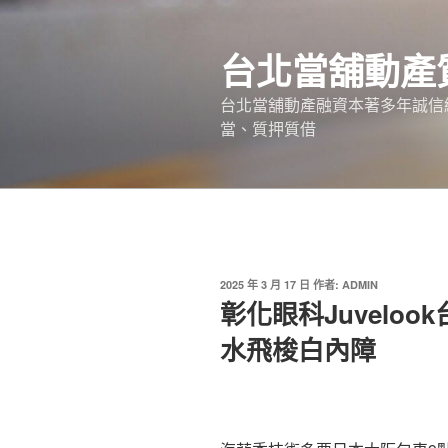
跳
至
台北當舖動產
主
要
台北當舖動產融資本著多年誠信
內
當、質押質借
容
發
2025 年 3 月 17 日
作者:
ADMIN
佈
彰化眼科Juvelo
於
水飛梭白內障