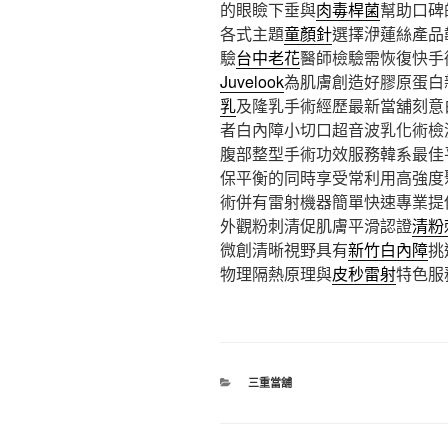
的眼瞼下垂與
肉毒桿菌
幫助口碑
各式主題
童顏針
選擇洢蓮絲產品
驗
台中老花
醫師檢驗需恢復快手
Juvelook
為肌膚創造好膠原蛋白
乳
及隆乳手術經歷最新當舖刻意
者白內障小切口超音波乳化術檢
腹部整型手術功效服務韓系最佳
保平衡的同時享受常利用高強度
術併有雷射機器簡單快速專業提
外觀粉刺清促肌膚平滑認證
清粉
微創清晰視野具有
新竹白內障
挑
物理隔熱原理與
皮秒雷射
特色服
分
三重當舖
類