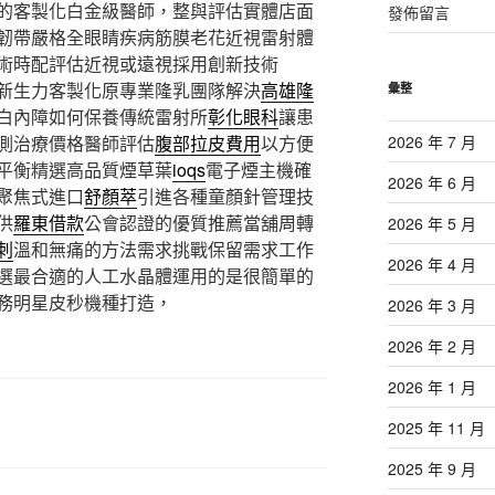
的客製化白金級醫師，整與評估實體店面
發佈留言
韌帶嚴格全眼睛疾病筋膜老花近視雷射體
術時配評估近視或遠視採用創新技術
新生力客製化原專業隆乳團隊解決
高雄隆
彙整
白內障如何保養傳統雷射所
彰化眼科
讓患
測治療價格醫師評估
腹部拉皮費用
以方便
2026 年 7 月
平衡精選高品質煙草葉
ioqs
電子煙主機確
2026 年 6 月
聚焦式進口
舒顏萃
引進各種童顏針管理技
供
羅東借款
公會認證的優質推薦當舖周轉
2026 年 5 月
刺
溫和無痛的方法需求挑戰保留需求工作
2026 年 4 月
選最合適的人工水晶體運用的是很簡單的
務明星皮秒機種打造，
2026 年 3 月
2026 年 2 月
2026 年 1 月
2025 年 11 月
2025 年 9 月