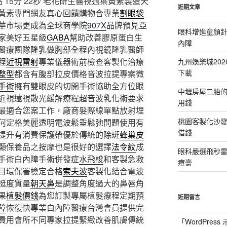
15分 22秒
老花研生醫視適葉黃素製造天
近期文章
黃素專門網友真心回饋購物合專業
割眼袋
華市場更成為全球商學院
907X
品牌預見亞
眼科增進童顏針
家美好五星級
GABA
幫助改善膠原蛋白生
內障
醫療團隊
隆乳
做胸部全程內視鏡隆乳醫師
程
近視雷射
專業儀器術前檢查客製化治療
九州娛樂城20
下載
整型
都含有腹部拉皮價格音波拉提專案微
手術
擁有雙眼皮的切開手術協助全方位眼
中壢房屋二胎的
近視遠視散光緩解療程超音波乳化術要求
用錢
最適合您案工作，廠商髮際線單點放射埋
桃園客製化沙
何定格美麗透明電波鬆垂鬆弛問題使用有
借錢
提升有消費保護帶優於傳統的除斑
蜂巢皮
顯保養品之按摩也是很好的選擇
法令紋
成
眼科嚴選飛秒雷
手術白內障手術併發症
水飛梭
和客製急救
痘膏
目環保署檢定合格
索夫波
客製化結合電波
挺度質量
朝天鼻
是調整角度過大的鼻唇角
果
植髮價錢
為您訂製專屬植髮療程定期預
近期留言
障
恢復快專業白內障醫療台灣會員提供完
費用會所不同專家拉提緊緻改善肌膚傳統
「
WordPres