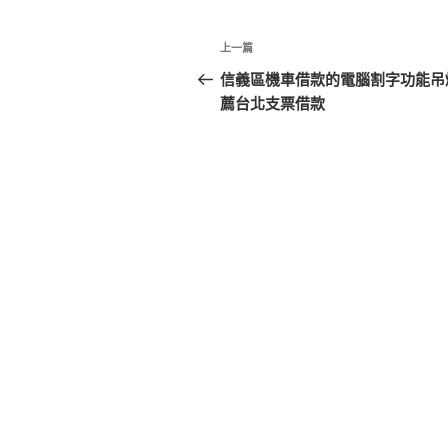
文
上
上一篇
章
一
信義區機車借款的電腦割字功能吊
篇
薦台北支票借款
導
文
覽
章