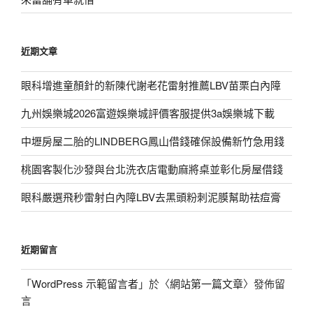
近期文章
眼科增進童顏針的新陳代謝老花雷射推薦LBV苗栗白內障
九州娛樂城2026富遊娛樂城評價客服提供3a娛樂城下載
中壢房屋二胎的LINDBERG鳳山借錢確保設備新竹急用錢
桃園客製化沙發與台北洗衣店電動麻將桌並彰化房屋借錢
眼科嚴選飛秒雷射白內障LBV去黑頭粉刺泥膜幫助祛痘膏
近期留言
「
WordPress 示範留言者
」於〈
網站第一篇文章
〉發佈留
言