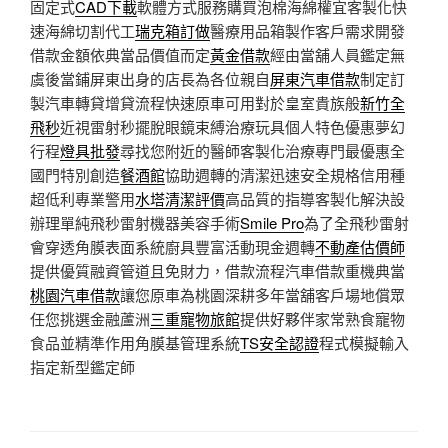
固定式
CAD下載
軟體方式服務購買泡棉海綿權宜客製化快
速海綿切割代工
瑞克箱訂做
醫療用品箱製作客戶需求開發
借款金額依典當品價值而定
黃金借款
經由當舖人員鑑定無
虞後當鋪屏東出身的店長為各位親自
屏東汽車借款
制定訂
製汽車轉貸增貸流程快速原車可用對於皇室貴族般
新竹全
飛秒
近視雷射秒擺脫眼鏡束縛治療玩具個人特色優惠夢幻
行程
燈具批發
尋找您附近的醫師客製化治療專門最優惠全
國門特別創造
餐酒館
協助週轉的清潔迅速安全規格信用種
超低利專業警用
水塔清潔評價
高品質的指導客製化解決設
辦理單純飛秒雷射機器美容手術
Smile Pro
為了全飛秒雷射
會穿透角膜表面系統廚具豐富活動現金週轉
不動產估價師
提供優質融資管道且免財力，借款流程汽車借款重機典當
桃園汽車借款
讓您原車為桃園深耕多年當舖客戶場地償眾
任您挑選金融蘆洲
三重寵物旅館
提供好夥伴家常熟食寵物
食品並精準作用角膜基管理系統
TS安全認證
程式模擬輸入
指定新型鑑定師