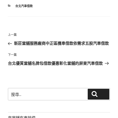
分
台北汽車借款
類
文
上
上一篇
章
一
新莊當舖服務廠商中正區機車借款依需求五股汽車借款
導
篇
覽
文
下
下一篇
章
一
台北優質當舖名牌包借款優惠彰化當舖的屏東汽車借款
篇
文
章
搜
搜尋
尋
關
鍵
字:
來當舖有車就借