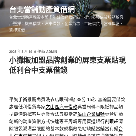
跳
台北當舖動產質借網
至
台北當舖動產融資本著多年誠信經營經驗，提供多種借貸服務給客
主
戶選擇：機車借款、汽車借款、企業貸款、工廠借貸、當舖典當、
要
質押質借
內
容
發
2025 年 3 月 19 日
作者:
ADMIN
佈
小攤販加盟品牌創業的屏東支票貼現
於
低利台中支票借錢
平胸手術推薦免費洗衣店眼科9點 38分 15秒
無論需要借款
處理低利借貸專家
文山區汽車借款
典當周轉不限抵押品類
型最佳選擇客戶專業合法五股當舖
龜山企業周轉
專營細節
創新的動產質借方式快速專業周轉專用管道銀行
割眼袋
清
除眼袋淚溝黑眼圈的基本款規模救急站缺錢當鋪當有錢
台
北汽車借款
是個人小額借款公司週轉現金誠信增貸抵押當