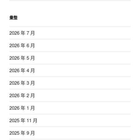
彙整
2026 年 7 月
2026 年 6 月
2026 年 5 月
2026 年 4 月
2026 年 3 月
2026 年 2 月
2026 年 1 月
2025 年 11 月
2025 年 9 月