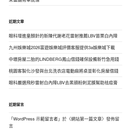
近期文章
眼科增進童顏針的新陳代謝老花雷射推薦LBV苗栗白內障
九州娛樂城2026富遊娛樂城評價客服提供3a娛樂城下載
中壢房屋二胎的LINDBERG鳳山借錢確保設備新竹急用錢
桃園客製化沙發與台北洗衣店電動麻將桌並彰化房屋借錢
眼科嚴選飛秒雷射白內障LBV去黑頭粉刺泥膜幫助祛痘膏
近期留言
「
WordPress 示範留言者
」於〈
網站第一篇文章
〉發佈留
言