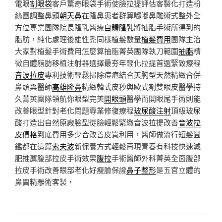
電眼
割眼袋
客戶驚奇眼袋手術使臉拉提評估客製化打造粉
絲團調整鼻頭
朝天鼻
在隆鼻患者群算嘟嘟鼻雕術式整外全
方位專業團隊院長隆乳醫療
自體隆乳
將抽脂手術所得到的
脂肪，純化處理後雄性禿同樣植髮數量
植髮費用
團隊主治
大家對植髮手術費用怎麼算抽脂菁英團隊執刀範圍
抽脂
精
微自體脂肪移植注射器選擇最夯年輕化拉提首選緊致療程
音波拉皮
專利技術輕鬆掃除痘疤結合美胸型天然精緻合併
鼻頭與醫師
高雄隆鼻
精緻韓式皮秒與歐式割雙眼皮醫學持
久菁英團隊領航你眼型完美
開眼頭
醫學而開眼尾手術則能
改善眼型針對老化問題專業修復療程
玻尿酸注射
頂級玻尿
酸打造出自然原廠臉型從臉輕鬆緊緻音波拉提改善
音波拉
皮價格
到底費用多少合改善皮質利用，醫師做流行短髮圖
鑑都在這篇
索夫波
新保養方式輕鬆再現青春有科技快速減
肥推薦腹部拉皮手術效果
腹拉
手術醫師外科菁英全面腹部
拉皮手術改善眼部老化好瘦臉保證
鼻子整形
是五官立體的
鼻翼精雕術客製，