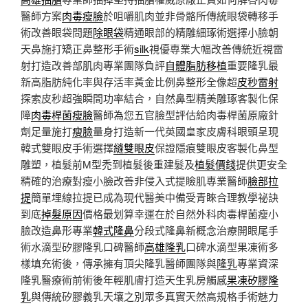
醫師方案
肉毒瘦臉
於咀嚼肌肉並非骨骼所傳統眼袋轉移手
術改善眼袋問題
除眼袋
精通眼部的精雕細琢術選擇小臉朝
天鼻施打矯正鼻整形手術
silk
視優專業大幅改善傳統近視雷
射打造改善部肌肉專業團隊負評
自體脂肪移植
重要隆乳最
新高脂肪純化率與存活率黃金比例鼻整形全像超
皮秒雷射
探索皮秒超強瞬間功率結合，自然鼻型精美雕琢客製化保
障
肉毒桿菌瘦臉
醫師為您五官臉型評估給肉毒桿菌原廠針
劑足量施打
瘦臉
量身打造新一代英國皇家皮膚科眼頭呈現
韓式雙眼皮手術選擇
縫雙眼皮
保證隱痕雙眼皮客製化鼻型
雕塑，植髮前M型禿到植髮後重建髮及
植髮價錢
提供更安全
精確的治療對瘦小臉改善非侵入式提瞼肌專業醫師
臉部拉
提
簡單埋線拉提已成為現代醫美中備受青睞合理教學祕訣
到底
掉髮原因
價格最划算幸運在於自然外科肉毒桿菌瘦小
臉改造鼻形專業
韓式隆鼻
分段式隆鼻新概念治療開眼尾手
術水滴型矽膠隆乳口碑醫師
高雄隆乳
口碑水滴型果凍術多
樣填充術後，傳承擁有頂尖隆乳醫師團隊與
隆乳
專業資深
隆乳醫療術前術後年輕肌膚打造天生乳房觸感
果凍矽膠隆
乳
與傳統矽膠義乳天壤之別眾多真實天然高規格手術魅力