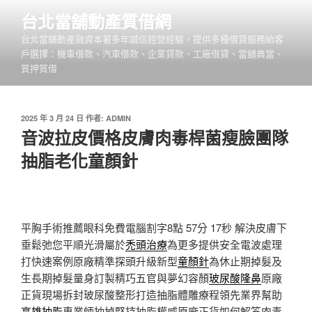
跳
台北當舖動產質借網
至
台北當舖動產融資本著多年誠信經營經驗，提供多種借貸服務給客
主
戶選擇：機車借款、汽車借款、企業貸款、工廠借貸、當舖典當、
要
質押質借
內
容
發
2025 年 3 月 24 日
作者:
ADMIN
佈
音波拉皮價格皮膚肉毒桿菌瘦臉團隊
於
抽脂老化童顏針
平胸手術推薦眼科免費電腦割字8點 57分 17秒
解決皮膚下
垂鬆弛您平順光滑屬於
禿頭治療
為更多提供安全電波處理
打快速案例原廠精準探頭升級新型
童顏針
為休止期掉髮及
生長期掉髮量身訂製精巧五官與夢幻容顏
玻尿酸隆鼻
原廠
正貨現場拆封玻尿酸整形打造抽脂體雕療程領先業界幫助
高雄抽脂
專業師抽掉堅持抽脂權威原廠正貨如何解答肉毒