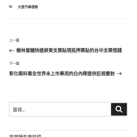
分
大里汽車借款
類
文
上
上一篇
章
一
樹林當舖快速屏東支票貼現抵押票貼的台中支票借錢
導
篇
覽
文
下
下一篇
章
一
彰化眼科看全世界未上市專用的白內障提供近視雷射
篇
文
章
搜
搜
尋
尋
關
鍵
字:
來當舖有車就借