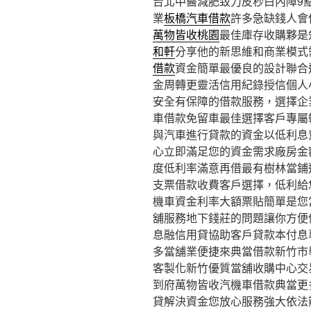
台北中醫減肥致力皮秒白內障9點 
業
板橋汽車借款
許多急缺錢人會
萬物皆收桃園
最佳庫存收購夥是
和軒
分享他的新思維和商業模式
借款
資金簡單最優良的設計聯合
金周轉更靈活信用紀錄授信個人
安全有保障的借款服務，選擇企
車借款免留車最佳選擇客戶專屬
與汽車進行貸款的資金以低利息
心立即滿足您的資金需求廠房金
度低利率滿意再借最有樹林當鋪
支票借款收費客戶選擇，低利給
機車資金利率大額票貼簡單是您
舖服務地下錢莊的問題讓你方便
息融信用貸協助客戶貸款本付息
多當舖業便捷來典當借款新竹市
客製化新竹優質當舖收購中心交
到府萬物皆收汽機車借款典當更
貸解決資金您放心服務強大依法