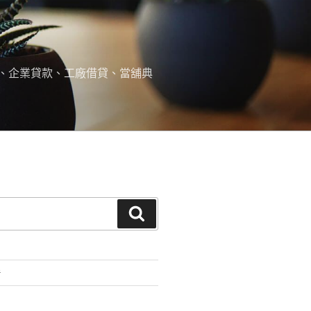
、企業貸款、工廠借貸、當舖典
搜
尋
借