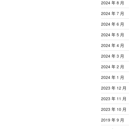
2024 年 8 月
2024 年 7 月
2024 年 6 月
2024 年 5 月
2024 年 4 月
2024 年 3 月
2024 年 2 月
2024 年 1 月
2023 年 12 月
2023 年 11 月
2023 年 10 月
2019 年 9 月