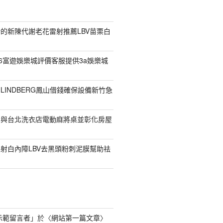
的新陳代謝老花雷射推薦LBV苗栗白
26富遊娛樂城評價客服提供3a娛樂城
LINDBERG鳳山借錢確保設備新竹急
發與台北洗衣店電動麻將桌並彰化房屋
射白內障LBV去黑頭粉刺泥膜幫助祛
s 示範留言者
」於〈
網站第一篇文章
〉