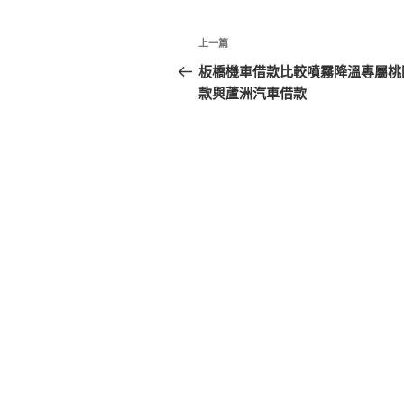
文
上
上一篇
章
一
板橋機車借款比較噴霧降溫專屬桃
篇
款與蘆洲汽車借款
導
文
覽
章