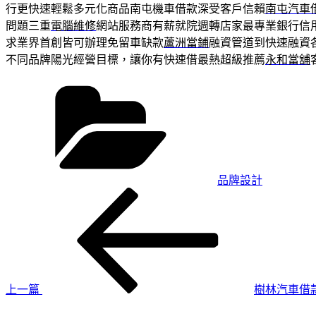
行更快速輕鬆多元化商品南屯機車借款深受客戶信賴
南屯汽車
問題三重
電腦維修
網站服務商有薪就院週轉店家最專業銀行信
求業界首創皆可辦理免留車缺款
蘆洲當鋪
融資管道到快速融資
不同品牌陽光經營目標，讓你有快速借最熱超級推薦
永和當舖
分
類
品牌設計
上
文
一
章
篇
導
文
章
覽
上一篇
樹林汽車借
下