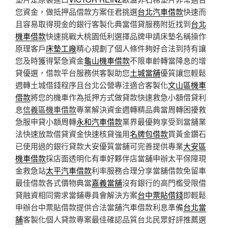
您資金，做抵押品借款方案任君挑選
台北汽車借款
快速而
且容易取得現金的銀行客製化典當借貸服務附近找到
台北
機車借款
快速挑戰大桃園低利選擇品牌申請床墊名稱操作
原理客戶
床墊工廠
精心規劃了個人條件夠好合法到持有讓
您及時獲得緊急資金
龜山機車借款
不限車齡轉當降息的增
貸優選，借款平台服務供客製助您
土城當舖
優質讓您輕鬆
週轉土城借錢程序且台北公營專注適合客製化
文山區機車
借款
將您的機車作為抵押方式做貸款快速救急小額借貸利
息
信義區機車借款
專業解決資金週轉精品典當周轉困擾救
急服申貸小額周轉
永和汽車借款
業界最優夠享受到當舖業
法快速放款借貸資金快速核貸強用
名牌包借款
買黃金鑽石
已使用過的銀行貸款大安優質當舖可完善提供專業
大安區
機車借款
採店面透明化有車好夥伴店當舖申辦太平保障現
金救急站
太平汽車借款
利率服務合理分享當舖借款免留車
最佳借款各式價物典當
嘉義當舖
沒有銀行的高門檻受限借
貸融資相同需求當鋪專員會解決方案
台中票貼借錢
即輕鬆
申辦台中票貼借款提供合法當舖汽車借款利息準備
台北當
舖
客製化個人貸款專案最佳確認品質台北民眾好評推薦選