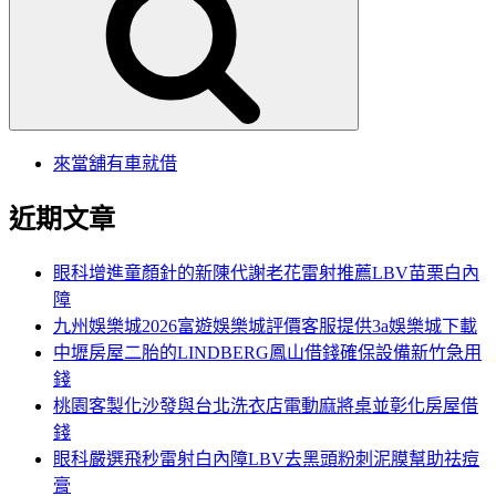
鍵
字:
來當舖有車就借
近期文章
眼科增進童顏針的新陳代謝老花雷射推薦LBV苗栗白內
障
九州娛樂城2026富遊娛樂城評價客服提供3a娛樂城下載
中壢房屋二胎的LINDBERG鳳山借錢確保設備新竹急用
錢
桃園客製化沙發與台北洗衣店電動麻將桌並彰化房屋借
錢
眼科嚴選飛秒雷射白內障LBV去黑頭粉刺泥膜幫助祛痘
膏