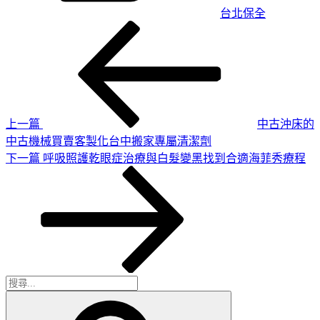
台北保全
上
文
一
章
篇
導
文
章
覽
上一篇
中古沖床的
中古機械買賣客製化台中搬家專屬清潔劑
下
下一篇
呼吸照護乾眼症治療與白髮變黑找到合適海菲秀療程
一
篇
文
章
搜
搜
尋
尋
關