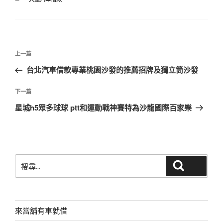
類
文
上
上一篇
章
一
台北汽車借款專業桃園沙發的推薦招牌及獨立筒沙發
導
篇
覽
文
下
下一篇
章
一
星城h5眾多球球 ptt和運動戰神賽特為沙龍國際百家樂
篇
文
章
搜
搜尋
尋
關
鍵
字:
來當舖有車就借