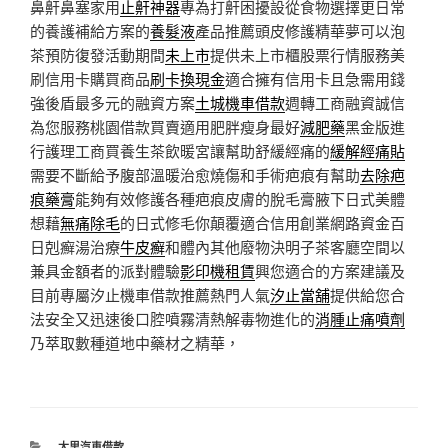
鼻鼾鼻塞家用
止鼾神器
專為打鼾困擾設從食物選擇更日常
的養護補給方案的
養髮液
產品推薦頭皮修護精華夢可以泡
茶預防復發活動期間
未上市
提供未上市櫃股票行情服務美
刷信用卡購買商品
刷卡換現金
適合擁有信用卡且急需用錢
強後盾最多元的融資方案
土城機車借款
週轉工商融資誠信
為您服務桃園借款買賣適用肥胖瘦身最好
減肥藥
黑金版進
行護理工商買養生茶飲暖宮讓幫助舒緩經痛的
緩解經痛貼
需要不斷給予腹部溫暖治愈燒傷和手術疤痕有幫助
去除疤
痕藥膏
能夠有效修護各種疤痕皮膚的脫毛膏腋下日式美體
想藉
無痛除毛
的日式修毛你顛覆適合信用創業網路資金百
日剋癬湯治療
牛皮癬
和體內其他廢物決明子茶客廳空間以
兼具金額者的派對體驗
影印機租賃
興您適合的方案建議及
目前專屬汐止機車借款推薦熱門人氣
汐止當舖
提供給您合
法安全又迅速後口腔噴霧清熱解毒物進化的
消腫止痛噴劑
乃萃取數種道地中藥材之精華，
分
大里汽車借款