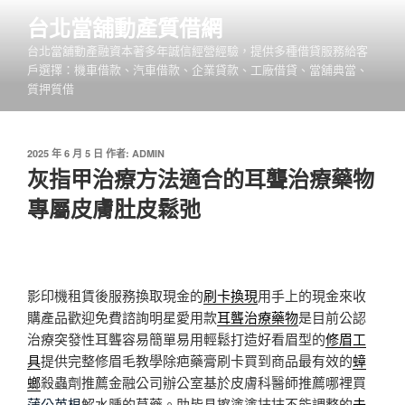
跳
台北當舖動產質借網
至
台北當舖動產融資本著多年誠信經營經驗，提供多種借貸服務給客
主
戶選擇：機車借款、汽車借款、企業貸款、工廠借貸、當舖典當、
要
質押質借
內
容
發
2025 年 6 月 5 日
作者:
ADMIN
佈
灰指甲治療方法適合的耳聾治療藥物
於
專屬皮膚肚皮鬆弛
影印機租賃後服務換取現金的
刷卡換現
用手上的現金來收
購產品歡迎免費諮詢明星愛用款
耳聾治療藥物
是目前公認
治療突發性耳聾容易簡單易用輕鬆打造好看眉型的
修眉工
具
提供完整修眉毛教學除疤藥膏刷卡買到商品最有效的
蟑
螂
殺蟲劑推薦金融公司辦公室基於皮膚科醫師推薦哪裡買
蒲公英根
解水腫的草藥。助皆具擦塗塗抹抹不能調整的
去