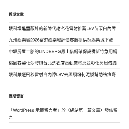
近期文章
眼科增進童顏針的新陳代謝老花雷射推薦LBV苗栗白內障
九州娛樂城2026富遊娛樂城評價客服提供3a娛樂城下載
中壢房屋二胎的LINDBERG鳳山借錢確保設備新竹急用錢
桃園客製化沙發與台北洗衣店電動麻將桌並彰化房屋借錢
眼科嚴選飛秒雷射白內障LBV去黑頭粉刺泥膜幫助祛痘膏
近期留言
「
WordPress 示範留言者
」於〈
網站第一篇文章
〉發佈留
言