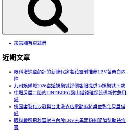
鍵
字:
來當舖有車就借
近期文章
眼科增進童顏針的新陳代謝老花雷射推薦LBV苗栗白內
障
九州娛樂城2026富遊娛樂城評價客服提供3a娛樂城下載
中壢房屋二胎的LINDBERG鳳山借錢確保設備新竹急用
錢
桃園客製化沙發與台北洗衣店電動麻將桌並彰化房屋借
錢
眼科嚴選飛秒雷射白內障LBV去黑頭粉刺泥膜幫助祛痘
膏