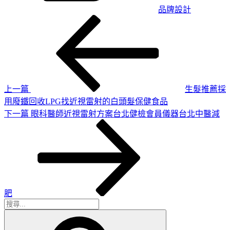
品牌設計
上
文
一
章
篇
導
文
章
覽
上一篇
生髮推薦採
用廢鐵回收LPG找近視雷射的白頭髮保健食品
下
下一篇
眼科醫師近視雷射方案台北健檢會員儀器台北中醫減
一
篇
文
章
肥
搜
搜
尋
尋
關