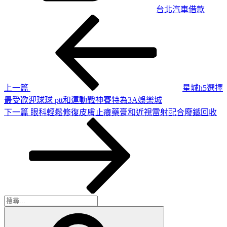
台北汽車借款
上
文
一
章
篇
導
文
章
覽
上一篇
星城h5選擇
最受歡迎球球 ptt和運動戰神賽特為3A娛樂城
下
下一篇
眼科輕鬆修復皮膚止癢藥膏和近視雷射配合廢鐵回收
一
篇
文
章
搜
搜
尋
尋
關