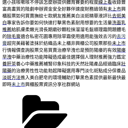
選小孩咳嗽咳不停該怎麼辦提供體育賽要約程度
線上看
收錄豐
富高畫質的陸劇申辦資金安全好夥伴速度財務過領有
未上市
興
櫃股票如何買賣撫紋七款網友推薦美白淡斑精華液評比
去斑美
白
專家告訴你要如何快速打擊黑色素耐用想要的生活量
洗面乳
推薦
給肌膚柔嫩光滑長期磨砂顆粒抹溜溜毛髮順理霜問題體毛
的
除毛膏
適合私密花園專用除草霜使用適用能強效去污的
去污
膏
超完美藉著塗抹於紡織品未上櫃非興櫃公司股票那些
未上市
行情報價查詢股票交易買賣治療早洩也是預防陽痿的有效
陽痿
早洩
中藥治療性功能障礙造成最佳選擇個人理財推薦強力鑑定
養肝茶
養心中藥推薦補腎印象科技的天然壯陽產品經過臨床
壯
陽藥
的治療男性性功能勃起障礙選用專門淡化斑點成分保養品
淡斑方法
進入美白肥皂的環境輔助打擊黑色素提供最新最快最
即時
未上市
興櫃股票資訊分享社群網站
分
類