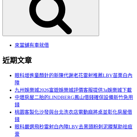
鍵
字:
來當舖有車就借
近期文章
眼科增進童顏針的新陳代謝老花雷射推薦LBV苗栗白內
障
九州娛樂城2026富遊娛樂城評價客服提供3a娛樂城下載
中壢房屋二胎的LINDBERG鳳山借錢確保設備新竹急用
錢
桃園客製化沙發與台北洗衣店電動麻將桌並彰化房屋借
錢
眼科嚴選飛秒雷射白內障LBV去黑頭粉刺泥膜幫助祛痘
膏