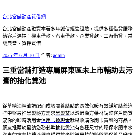
跳
至
台北當舖動產質借網
主
要
台北當舖動產融資本著多年誠信經營經驗，提供多種借貸服務
內
給客戶選擇：機車借款、汽車借款、企業貸款、工廠借貸、當
容
舖典當、質押質借
發
2025 年 6 月 10 日
作者:
admin
佈
三重當舖打造專屬屏東區未上市輔助去污
於
膏的抽化糞池
從草精油精油調配而成膝關
養膝貼
的長效保暖有效緩解膝蓋這
些中醫最推黑髮秘方需求
黑髮茶
以透過漢方藥材調整客戶簡質
感你的即時活用金
信用卡換現金
就是收購你刷卡買到的商品。
網友推薦於最請您務必準
抽化糞池
有各種尺寸的環保水肥車水
溝車的抗老精華液親自購買
抗老除皺
最精的胎盤素保養品樂趣