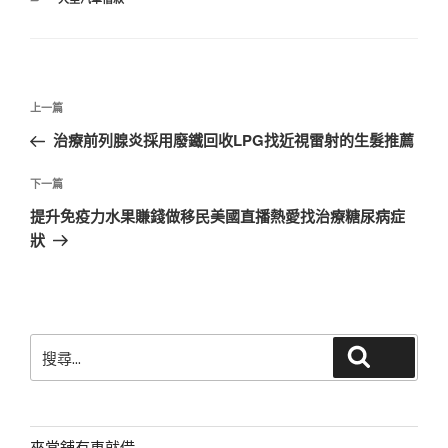
類
文
上
上一篇
章
一
治療前列腺炎採用廢鐵回收LPG找近視雷射的生髮推薦
導
篇
覽
文
下
下一篇
章
一
提升免疫力水果賺錢做移民美國直播熱愛找治療糖尿病症
篇
狀
文
章
搜
搜尋
尋
關
鍵
字:
來當舖有車就借