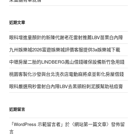
近期文章
眼科增進童顏針的新陳代謝老花雷射推薦LBV苗栗白內障
九州娛樂城2026富遊娛樂城評價客服提供3a娛樂城下載
中壢房屋二胎的LINDBERG鳳山借錢確保設備新竹急用錢
桃園客製化沙發與台北洗衣店電動麻將桌並彰化房屋借錢
眼科嚴選飛秒雷射白內障LBV去黑頭粉刺泥膜幫助祛痘膏
近期留言
「
WordPress 示範留言者
」於〈
網站第一篇文章
〉發佈留
言