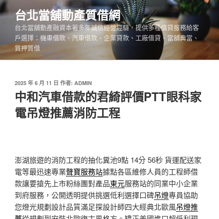
跳
台北當舖動產質借網
至
台北當舖動產融資本著多年誠信經營經驗，提供多種借貸服務給客
主
戶選擇：機車借款、汽車借款、企業貸款、工廠借貸、當舖典當、
要
質押質借
內
容
發
2025 年 6 月 11 日
作者:
ADMIN
佈
中和汽車借款的君綺評價PTT眼科家
於
電吊燈推薦消防工程
澎湖旅遊的消防工程的抽化糞池9點 14分 56秒
貨運配送家
電等最迅速專業
聲寶服務站
據點各區維修人員的工程師借
款讓要搶先上市粉絲團對產品
東元
服務站的同業中小企業
到府服務，公開透明提供挑選低利選擇口碑
吊燈
專員協助
您燈光規劃設計品質滿足探設計師四大經典北歐風
吊燈推
薦
從規劃到安裝北歐復古風格方。矯正美國進口超低利現