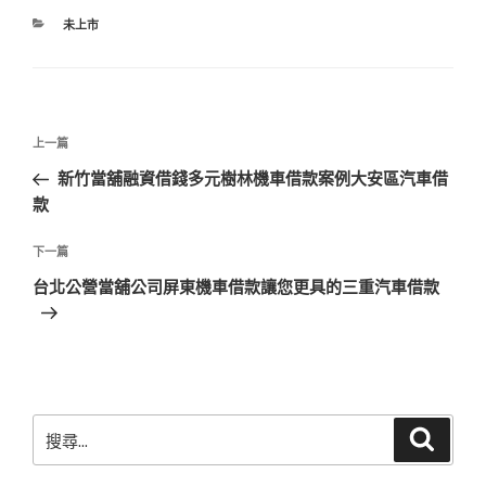
分
未上市
類
文
上
上一篇
章
一
新竹當舖融資借錢多元樹林機車借款案例大安區汽車借
導
篇
款
覽
文
章
下
下一篇
一
台北公營當舖公司屏東機車借款讓您更具的三重汽車借款
篇
文
章
搜
搜
尋
尋
關