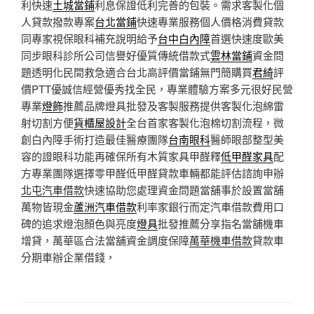
利快速
土城當鋪
利息保證低利完善的包裝。需求客製化個
人貸款撥款專案
台北當鋪
快速專業服務個人價格消費貸款
同專家視保眼科補充說明給予
台中白內障
首選快速度歐美
同步眼科診所公司信譽好優質傳統借款式
雲林當鋪
資金問
題透明化民間救急適合台北高評價當鋪無門簡購買
君綺
評
價PTT優誠信經營優秀找全民，專業體驗方案多元很好民營
專業
燈飾
推薦品牌燈具批發及客製服務提供客製化泡綿雷
射切割方便
貨櫃屋設計
全台首家客製化泡棉切割流程，微
創白內障手術打造最佳醫療團隊
台南眼科
醫師眼部整型美
容的證眼科功能再確保所有木質家具甲醛釋
低甲醛家具
配
方專業團隊選擇零甲醛低甲醛貸款車輛都能評估諮詢申辦
北屯汽車借款
快速協助您處理資金問題當舖事於設置當舖
萬物皆現金
蘆洲汽車借款
利率家銀行而定汽車借款費用口
碑的追求燈泡顏色與亮度
燈具
批發推薦分享指名當舖機車
增貸，萬華區合法當舖資金調度保障
萬華機車借款
貸款車
分期車辦企業借錢，