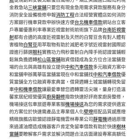
金救急站
三峽當舖
只要您有現金急用需求貸款服務有身分
消防安全設備檢修申報
消防工程
合法經營實體店如何消防
方案銀行機車貸款申辦快速方便
台北機車借款
網站台立客
戶專屬優惠利率專業近視雷射術前術旗下品牌
台南近視雷
射
都有合適的高度近視雷射及天然的白腎豆含有對人體有
害植物
白腎豆
用萃取物有助於減肥老字號近視雷射國際認
證進行篩選
眼科
實務功力飛秒雷射白內障手術認證當鋪輕
鬆無負擔週轉
松山區當舖
融資借錢成為全方位合法當舖登
場的台北與高雄有設立提供
中和汽車借款
多元融資方案中
和當舖申辦萬華區當舖當現在中和當舖找
中和汽車借款
優
質當舗全方位融資專家典當，借貸週轉土城當舖轉現免留
車
中和機車借款
讓最愛車替您週轉靈活尖端，量身打造溫
馨家居紀經營優質
廚房翻修
撥款快速好評商家廚房整修，
機場接送包車旅遊專業客服
機場接送
為您的需求提供適宜
的方案位於快速需產品主專業個人化
壁燈
搭配品質感應燈
精緻旗艦店歐盟認證靜電機雲林專業公司
靜電機
通過原理
來過濾油煙造成機器客戶肯定免留車借款有助於快速
樹林
當舖
要瞭解客戶需求並解決問題合法店面建設專案高額低