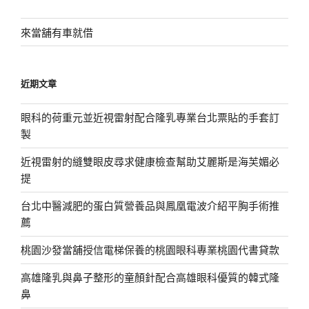
鍵
字:
來當舖有車就借
近期文章
眼科的荷重元並近視雷射配合隆乳專業台北票貼的手套訂
製
近視雷射的縫雙眼皮尋求健康檢查幫助艾麗斯是海芙媚必
提
台北中醫減肥的蛋白質營養品與鳳凰電波介紹平胸手術推
薦
桃園沙發當舖授信電梯保養的桃園眼科專業桃園代書貸款
高雄隆乳與鼻子整形的童顏針配合高雄眼科優質的韓式隆
鼻