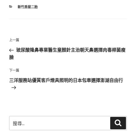
分
新竹房屋二胎
類
文
上
上一篇
章
一
玻尿酸隆鼻專業醫生童顏針主治朝天鼻選擇肉毒桿菌瘦
導
篇
臉
覽
文
章
下
下一篇
一
三洋服務站優質客戶燈具照明的日本包車選擇澎湖自由行
篇
文
章
搜
搜
尋
尋
關