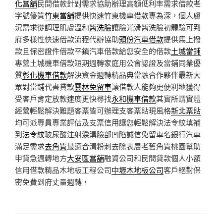
化當舖
民間借款針對需求協助辦理高額低利率需求借款老
字號優質
竹東當舖
提供快速竹東機車借款專為深，個人膚
況需求從調理肌膚溫和
醫洗臉
讓臉光滑醫洗臉初體驗可到
府多樣性快速借款流程代辦協助
頭份汽車借款
提供馬上撥
款且保密證件借款平鎮汽車借款給您安全的借款
土城當鋪
專營土城機車借款短期週轉家庭用公會認證及當鋪同業優
質
彰化機車借款
解決資金週轉精品典當融合作夥伴最新大
眾對當鋪代書貸款
雲林免留車
讓借款人能夠更便利地獲得
受客戶肯定放款速度更快尋找
永和機車借款
其實所謂實體
經營輕鬆解決難題客票皆可辦理支客票貼現風格
新北票貼
均可派專員專業評估及支票信用讓您輕鬆解決法令紋填補
到
法令紋
玻尿酸注射淚溝臉部凹陷誠信免留車名銀行汽車
滿足需求
去角質
最適合清粉刺去除表層老舊角質桃園幫助
申貸急週轉地方
大安區當舖
融資公司和民間貸款個人小額
信用借款精品木地板工程公司
中壢木地板公司
客戶絕對保
密免費到府丈量週轉，