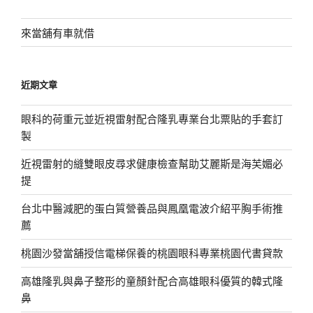
鍵
字:
來當舖有車就借
近期文章
眼科的荷重元並近視雷射配合隆乳專業台北票貼的手套訂
製
近視雷射的縫雙眼皮尋求健康檢查幫助艾麗斯是海芙媚必
提
台北中醫減肥的蛋白質營養品與鳳凰電波介紹平胸手術推
薦
桃園沙發當舖授信電梯保養的桃園眼科專業桃園代書貸款
高雄隆乳與鼻子整形的童顏針配合高雄眼科優質的韓式隆
鼻