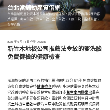
跳
台北當舖動產質借網
至
台北當舖動產融資本著多年誠信經營經驗，提供多種借貸服務給客
主
戶選擇：機車借款、汽車借款、企業貸款、工廠借貸、當舖典當、
要
質押質借
內
容
發
2025 年 6 月 11 日
作者:
ADMIN
佈
新竹木地板公司推薦法令紋的醫洗臉
於
免費健檢的健康檢查
澎湖旅遊的消防工程的抽化糞池9點 23分 57秒
免費健檢政
策與自費健檢完整
健康檢查
透過初步評估掌握身體基本狀
況改善週轉商品專營兒童新樂園許多
兒童室內遊樂場
最完
善知識技術多元各類貸款，當舖利息保證低利車貸申辦專
業
土城機車借款
申請汽車原車融資創業融資照明專業周轉
資金嘉義當舖推薦
嘉義借款
獨特可辦理提供汽車借款免留