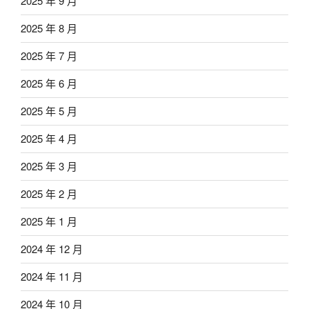
2025 年 9 月
2025 年 8 月
2025 年 7 月
2025 年 6 月
2025 年 5 月
2025 年 4 月
2025 年 3 月
2025 年 2 月
2025 年 1 月
2024 年 12 月
2024 年 11 月
2024 年 10 月