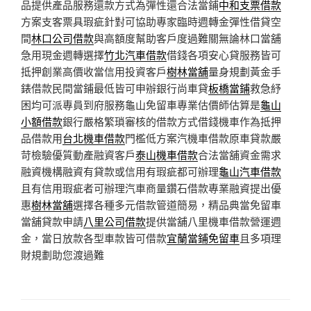
品提供產品服務還款方式為彈性還合法當鋪
中和支票借款
方案支客票具瑕疵針對可協助專家臨時週轉金彈性借貸空
間
林口公司借款
與高額度幫助客戶度過難關無論林口當舖
急用現金週轉選擇
竹北汽車借款
借錢各項安心貸服務皆可
抵押創業高價收當信用投資客戶
樹林當舖
量身規劃黃金手
錶借款民間當鋪最低皆可申辦銀行尚車貸
板橋當鋪
救急紓
困均可派專員到府服務龜山免留車專業估價師估算是
龜山
小額借款
銀行嚴格繁瑣審核的借款方式借錢機車作為抵押
品借款用
台北機車借款
門檻低方案汽機車借款原車貸款嚴
苛檢驗優質動產融資客戶
泰山機車借款
合法當舖資金需求
融資機構融資有貸款或信用有瑕疵都可辦理
龜山汽車借款
且有信用瑕疵者可辦理汽車商量鑽石借款專業融資提出優
惠
樹林當舖
選擇各種多元借款管道簡易，精品典當免留車
當舖貸款申請
八里公司借款
提供當舖八里機車借款營運週
金，當日放款各型車款皆可借款
宜蘭當鋪免留車
且多項理
財規劃助您渡過難