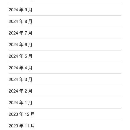
2024 年 9 月
2024 年 8 月
2024 年 7 月
2024 年 6 月
2024 年 5 月
2024 年 4 月
2024 年 3 月
2024 年 2 月
2024 年 1 月
2023 年 12 月
2023 年 11 月