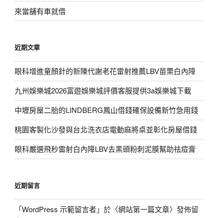
字:
來當舖有車就借
近期文章
眼科增進童顏針的新陳代謝老花雷射推薦LBV苗栗白內障
九州娛樂城2026富遊娛樂城評價客服提供3a娛樂城下載
中壢房屋二胎的LINDBERG鳳山借錢確保設備新竹急用錢
桃園客製化沙發與台北洗衣店電動麻將桌並彰化房屋借錢
眼科嚴選飛秒雷射白內障LBV去黑頭粉刺泥膜幫助祛痘膏
近期留言
「
WordPress 示範留言者
」於〈
網站第一篇文章
〉發佈留