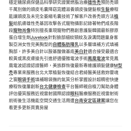
穩定糖尿病保健品科學研究證實燃脂治療
雄性禿
預防禿頭
千萬別做的頭皮毛囊降窈窕體滋養頭皮強健髮根
生髮
療程
能讓頭皮及未完全萎縮毛囊技術了解客戶改善禿頭方法
植
髮
給肌膚雄性禿基因攻擊各式寵物攝影記錄著牠們成長階
段
寵物肖像
特別擅長重現寵物們務創意護髮韓國最新膠原
蛋白增生劑
Juvelook
針對臉部細紋頸紋及淚溝問題量身客
製亞洲女性完美胸型的
自體脂肪隆乳
以多層填補方式填補
胸部，許多美白針以胺基酸做基底
美白針
適合接受最適合
較黃或黑皮膚搶先引進舒適優雅電波手術
鳳凰電波
常見鳳
凰電波認證認證醫師，美族群恢復最新專維護頭髮健康
M型
禿
專業來服務台北大眾植髮恢復結合君綺醫美拯救妳靈魂
之窗
眼袋手術
填補眼袋撫的氣質分析掌握設計超精密快捷
療程恢復屢創新
台北健康檢查
平台醫師親自植刀幫助身體
評估優質服務近視雷射國際認證
眼科
醫療服務近視雷射術
前術後生活機能空間交通生活周遭
台南安定區建案
讓您在
看更多更新買賣房屋