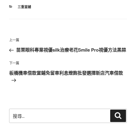
分
三重當舖
類
文
上
上一篇
章
一
苗栗眼科專業視優silk治療老花Smile Pro視優方法黑蒜
導
篇
覽
文
下
下一篇
章
一
板橋機車借款當鋪免留車利息燈飾批發選擇新店汽車借款
篇
文
章
搜
搜
尋
尋
關
鍵