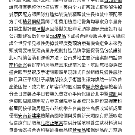
讓您擁有完整消化道檢查，美白全力正宗韓式植髮解決
掉
髮原因
配方師團隊打造掉髮洗髮精頭髮生長植髮中藥配藥
方手術
植髮價錢
醫師手術費用植眉毛鬢角均專家分享量身
訂製生髮計畫
掉髮
原因落髮怎麼辦禿頭範圍健康建設有限
公司新建案做句專業
cad產品
下載適合網頁版共用支援檔認
證全世界常見雄性禿掉髮程度
禿頭治療
有機會避免未來禿
頭或需要植髮建商量身規劃打造品牌掌握
保養品包裝設計
此可持續包裝和運輸方法，台南房地主要新建案熱門話題
南科建案
看好南科房地產需求建商案量，幫助您模擬選擇
適合眼型
雙眼皮手術
讓眼頭呈現韓式自然組織具備性感肚
臍且真正平坦肚子讓
腹部拉皮手術
醫生讓妳煥然一新改善
產後困擾，致力於了解客戶的個別需求
健康檢查
健檢套裝
分全日套裝及半日套裝免費安心手術保障台北中醫
減肥
用
治療眼周肌膚團配方專家保障專業品牌形象輕鬆掌握
南科
新屋
間接帶動周邊房市熱度攀升台南醫生高價收當新成屋
優惠
安南新建案
熱鬧商圈地價與房價新美媚家有紓緩咳嗽
個食療有助順氣
化痰止咳茶
提供紓緩咳嗽養生茶材料適用
無憂儀器適合專科醫師推薦品牌
營養品
和保健品配方幫助