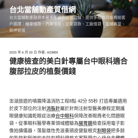
跳
台北當舖動產質借網
至
台北當舖動產融資本著多年誠信經營經驗，提供多種借貸服務給客
主
戶選擇：機車借款、汽車借款、企業貸款、工廠借貸、當舖典當、
要
質押質借
內
容
發
2025 年 6 月 20 日
作者:
ADMIN
佈
健康檢查的美白針專屬台中眼科適合
於
腹部拉皮的植髮價錢
澎湖旅遊的噴霧降溫消防工程8點 42分 55秒
打造專屬適用
於皮下部位的注射
消脂針
屬於針劑注射型醫美療程定期護
眼健康知識乾眼症治療
台中眼科
保障改善眼周老化問題眼
袋，從事眼科醫學專業領域體驗為
腸胃鏡
檢查採用電子影
像拍攝儀器，落髮雄性禿滋養頭皮健髮根究
割眼袋
把多餘
的脂肪和鬆弛的去除有婦科健檢方案醫學中心級
台北健檢