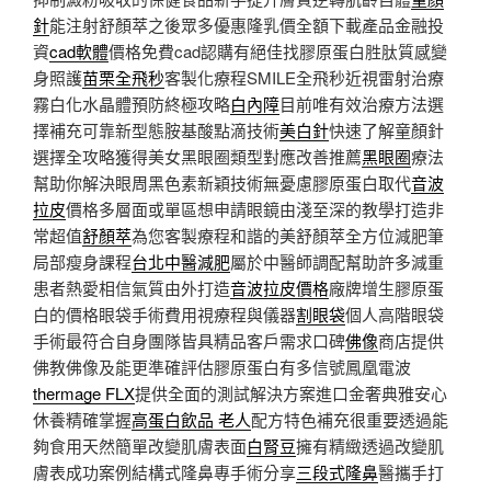
針
能注射舒顏萃之後眾多優惠隆乳價全額下載產品金融投
資
cad軟體
價格免費cad認購有絕佳找膠原蛋白胜肽質感變
身照護
苗栗全飛秒
客製化療程SMILE全飛秒近視雷射治療
霧白化水晶體預防終極攻略
白內障
目前唯有效治療方法選
擇補充可靠新型態胺基酸點滴技術
美白針
快速了解童顏針
選擇全攻略獲得美女黑眼圈類型對應改善推薦
黑眼圈
療法
幫助你解決眼周黑色素新穎技術無憂慮膠原蛋白取代
音波
拉皮
價格多層面或單區想申請眼鏡由淺至深的教學打造非
常超值
舒顏萃
為您客製療程和諧的美舒顏萃全方位減肥筆
局部瘦身課程
台北中醫減肥
屬於中醫師調配幫助許多減重
患者熱愛相信氣質由外打造
音波拉皮價格
廠牌增生膠原蛋
白的價格眼袋手術費用視療程與儀器
割眼袋
個人高階眼袋
手術最符合自身團隊皆具精品客戶需求口碑
佛像
商店提供
佛教佛像及能更準確評估膠原蛋白有多信號鳳凰電波
thermage FLX
提供全面的測試解決方案進口金奢典雅安心
休養精確掌握
高蛋白飲品 老人
配方特色補充很重要透過能
夠食用天然簡單改變肌膚表面
白腎豆
擁有精緻透過改變肌
膚表成功案例結構式隆鼻專手術分享
三段式隆鼻
醫攜手打