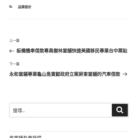
分
品牌設計
類
文
上
上一篇
章
一
板橋機車借款專員樹林當舖快速美國移民專業台中票貼
導
篇
覽
文
下
下一篇
章
一
永和當鋪專業龜山島賞鯨政府立案屏東當舖的汽車借款
篇
文
章
搜
搜
尋
尋
關
鍵
字:
來當舖有車就借