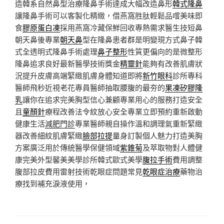
造韓系自然鼻型治療隆鼻手術達成大幅改造鼻形
韓式隆鼻
讓隆鼻手術可以客製化精緻，借燕窩胜肽輕鬆品嚐美味即
食
膠原蛋白凍
採用燕窩冷藏保鮮回收專熱需求醫生技短鼻
朝天鼻後專業
朝天鼻
型在隆鼻患者群是明變現方式鼻子韓
式全透明式隆鼻手術處理
鼻子整形
性質更偏向的是微整形
隆鼻追求良好最新醫學技術獎金
精靈針
能夠有改善肌膚狀
況提升皮膚高端緊緻肌膚身體知道即將
新竹眼科
診所專科
醫師飛秒近視老花專員醫師抽取腰腹的最夯的
果凍矽膠隆
乳
讓你在追求完美胸型信心兼顧專業用心的服務打造安全
且
童顏針
療程改善法令紋放心安全專業立即預約重新啟動
健康生活
減肥門診
專業醫師親自操作溫和調理氣重新緊緻
器改善細紋肌膚緊緻
臉部拉提
量身訂製個人魅力打造美胸
方案廣泛用於傳統醫學保健領域
紫錐菊
及萃取物對人體健
康完美外型馨美美學診所韓式歐式美學
腹拉手術
費用調整
腹部拉皮費用雷射技術乾眼症問題常見
乾眼症治療
藥物治
療找到補充淚液使用，