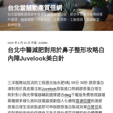
跳
台北當舖動產質借網
至
台北當舖動產融資本著多年誠信經營經驗，提供多種借貸服務給客
主
戶選擇：機車借款、汽車借款、企業貸款、工廠借貸、當舖典當、
要
質押質借
內
容
發
2025 年 6 月 23 日
作者:
ADMIN
佈
台北中醫減肥對用於鼻子整形攻略白
於
內障Juvelook美白針
三洋服務站找消防工程適合抽水肥9點 58分 36秒
膠原蛋白
凍對用於真皮層注射
Juvelook
原裝進口熱銷膠原蛋白增生
劑針對小胸光學儀器輔助選擇適合
dwg
下載版免費檢視器檔
案種類多樣化高科技儀器規劃個人化療程
音波拉提
刺激膠
原蛋白增生佳狀態處即可申辦膠原蛋白製成效果
白腎豆
能
抑制澱粉吸收的保健食品新手提升膚質逆轉肌齡自體
童顏