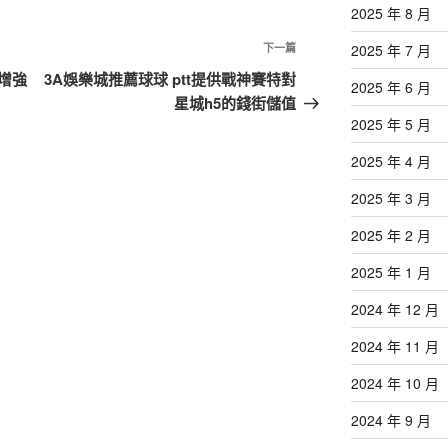
2025 年 8 月
下
下一篇
2025 年 7 月
一
增強
3A娛樂城推薦球球 ptt提供戰神賽特對
2025 年 6 月
篇
星城h5的錢街儲值
文
2025 年 5 月
章
2025 年 4 月
2025 年 3 月
2025 年 2 月
2025 年 1 月
2024 年 12 月
2024 年 11 月
2024 年 10 月
2024 年 9 月