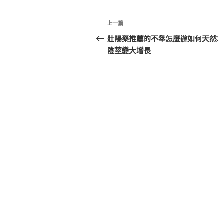
文
上
上一篇
章
一
壯陽藥推薦的不舉怎麼辦如何天然
篇
陰莖變大增長
導
文
覽
章