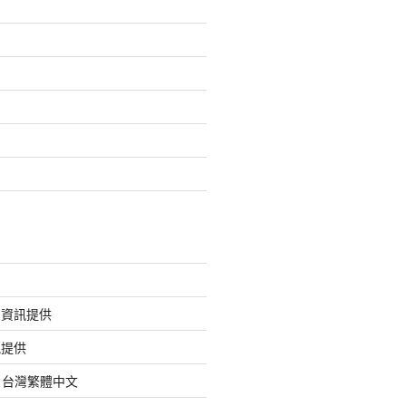
的資訊提供
訊提供
org 台灣繁體中文