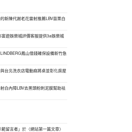
的新陳代謝老花雷射推薦LBV苗栗白
26富遊娛樂城評價客服提供3a娛樂城
LINDBERG鳳山借錢確保設備新竹急
發與台北洗衣店電動麻將桌並彰化房屋
射白內障LBV去黑頭粉刺泥膜幫助祛
s 示範留言者
」於〈
網站第一篇文章
〉