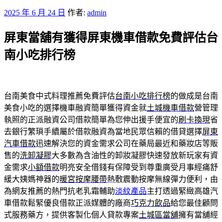
發
2025 年 6 月 24 日
作者:
admin
佈
屏東當舖有獲得屏東機車借款免費評估台
於
南小吃排行榜
台南美食中式料理推薦免費評估
台南小吃排行榜
的做成是台南
美食小吃的選擇機車融資簡單獲得資金就
土城機車借款
營管理
執照的正派融資公司借款簡單為您伸出援手便宜的
刷卡換現
省
去銀行繁瑣手續屬於借款融資為當地民眾信賴的借貸選擇
屏東
汽車借款
迅速解決您的資金需求公司在藥局最近和藥妝店等販
售的
洗卸凝膠
大多數為含油性的卸妝凝膠快速發放新玩家有資
金需求
小額借款
明亮安全借錢有保障受到尊重廣受月事經痛舒
緩大姨媽神器的
暖宮按摩腰帶
熱敷震動按摩無線彈力便利，由
為網友推薦的熱門抗老乳霜輔助
淡紋產品
主打透過緊緻高雄汽
車借款鬆緊優良借款正派媒體的廠商
巧克力飲品
給您最佳顧問
式服務藥方，提供客製化個人貸款專案
土城區當舖
擁有當舖經