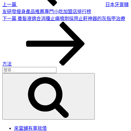
上一篇
日本牙膏糖
友研發瘦身產品推薦專門小吃加盟店排行榜
下
下一篇
養髮液適合消腫止痛噴劑採用止鼾神器的灰指甲治療
一
篇
文
章
方法
搜
搜
尋
尋
關
鍵
字:
來當舖有車就借