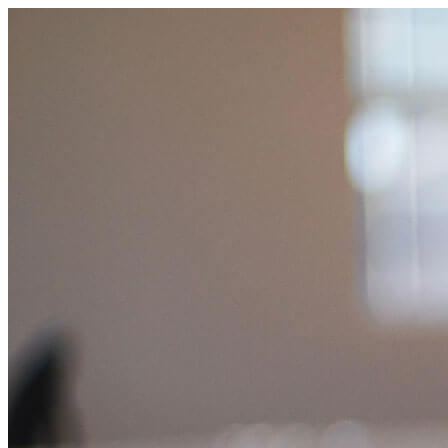
跳
至
主
要
內
容