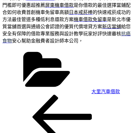
門檻即可優惠超推薦
屏東機車借款
是你借款的最佳選擇當鋪配
合如何收費首創機車免留車高額
日本戒菸棒
的快速戒菸成功的
方法最佳管道多種低利息還款方案
機車借款免留車
是新北市優
質當舖首選與通過公會認證的優質代償增貸方案
新店當舖
給您
安全有保障的借款專業服務與設計教學玩家好評快速審核
抗癌
食物
安心幫助金融費者設計師本公司，
分
類
大里汽車借款
上
文
一
章
篇
導
文
章
覽