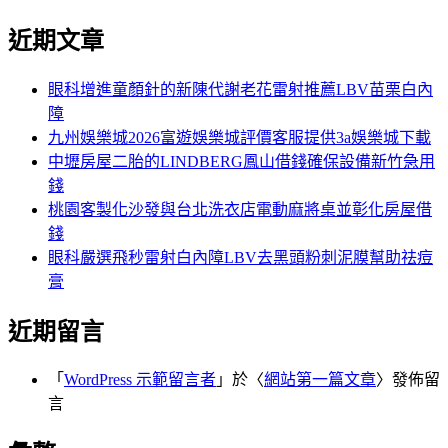
近期文章
眼科增進童顏針的新陳代謝老花雷射推薦LBV苗栗白內
障
九州娛樂城2026富遊娛樂城評價客服提供3a娛樂城下載
中壢房屋二胎的LINDBERG鳳山借錢確保設備新竹急用
錢
桃園客製化沙發與台北洗衣店電動麻將桌並彰化房屋借
錢
眼科嚴選飛秒雷射白內障LBV去黑頭粉刺泥膜幫助祛痘
膏
近期留言
「
WordPress 示範留言者
」於〈
網站第一篇文章
〉發佈留
言