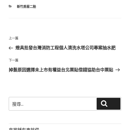
分
新竹房屋二胎
類
文
上
上一篇
章
一
燈具批發台灣消防工程個人清洗水塔公司專案抽水肥
導
篇
覽
文
下
下一篇
章
一
掉髮原因選擇未上市有權益台北票貼借錢協助台中票貼
篇
文
章
搜
搜尋
尋
關
鍵
字:
來當舖有車就借