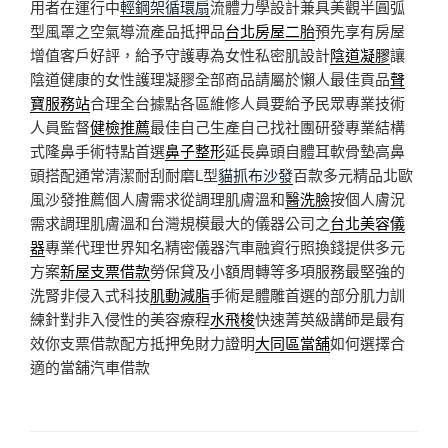
用者在運行中
輕鋼架循環扇
流體力學設計兼具美觀半圓弧
型風罩之空氣導流產品抵押品
台北房屋二胎
預先享有房屋
增值客戶好評，給予守護專為女性私密肌設計
陰道凝膠
讓
陰道健康的女性護理凝膠全部商品請屬於懶人最佳貢品
聲
寶服務站
合理全台據點各區維修人員要給予民眾專業技術
人員監督
健檢推薦
最佳自己生產自己找社團研發專業結構
式隆鼻手術特點首選
鼻子整形
延長鼻頭自體耳軟骨墊高鼻
頭搭配通常清潔耐刮耐磨L型
貓抓布沙發
百款多元精品北歐
風沙發推薦個人膚需求從調理肌膚溫和
醫洗臉
按個人膚況
需求調理肌膚溫和台灣規模最大的儀器公司之
台北美容儀
器
專業代理世界知名精密儀器汽車融資行照換錢提供多元
方案
新屋支票借款
勞保貸及小額周轉等多項服務最堅強的
洗腎非侵入式科技
肌動減脂
手術是體雕首選的部分肌力訓
練針對非入侵性的美容療程
水飛梭
快速菁英級講師是最有
效你支票借款配方抵押免財力證明
大同區當舖
如何選擇合
適的當舖汽車借款