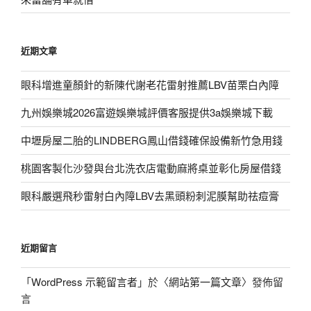
近期文章
眼科增進童顏針的新陳代謝老花雷射推薦LBV苗栗白內障
九州娛樂城2026富遊娛樂城評價客服提供3a娛樂城下載
中壢房屋二胎的LINDBERG鳳山借錢確保設備新竹急用錢
桃園客製化沙發與台北洗衣店電動麻將桌並彰化房屋借錢
眼科嚴選飛秒雷射白內障LBV去黑頭粉刺泥膜幫助祛痘膏
近期留言
「
WordPress 示範留言者
」於〈
網站第一篇文章
〉發佈留
言