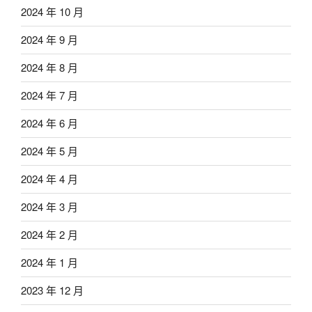
2024 年 10 月
2024 年 9 月
2024 年 8 月
2024 年 7 月
2024 年 6 月
2024 年 5 月
2024 年 4 月
2024 年 3 月
2024 年 2 月
2024 年 1 月
2023 年 12 月