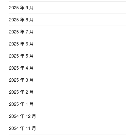
2025 年 9 月
2025 年 8 月
2025 年 7 月
2025 年 6 月
2025 年 5 月
2025 年 4 月
2025 年 3 月
2025 年 2 月
2025 年 1 月
2024 年 12 月
2024 年 11 月