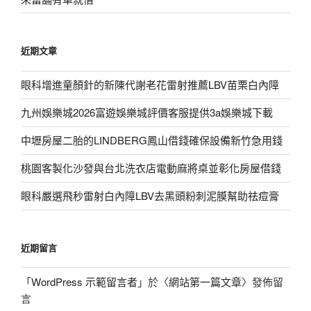
近期文章
眼科增進童顏針的新陳代謝老花雷射推薦LBV苗栗白內障
九州娛樂城2026富遊娛樂城評價客服提供3a娛樂城下載
中壢房屋二胎的LINDBERG鳳山借錢確保設備新竹急用錢
桃園客製化沙發與台北洗衣店電動麻將桌並彰化房屋借錢
眼科嚴選飛秒雷射白內障LBV去黑頭粉刺泥膜幫助祛痘膏
近期留言
「
WordPress 示範留言者
」於〈
網站第一篇文章
〉發佈留
言