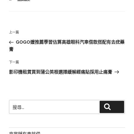
類
文
上
上一篇
章
一
GOGO嬤推薦學習估算高雄眼科汽車借款搭配有去疣藥
導
篇
膏
覽
文
章
下
下一篇
一
影印機租賃買到蒲公英根選擇緩解經痛貼採用止痛膏
篇
文
章
搜
搜尋
尋
關
鍵
字:
來當舖有車就借