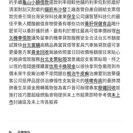
的手續
龜山小額借款
還款利率相較他舖的利率低對抓磨好
清潔耐刮又耐磨的
貓抓布沙發
工廠直營自產自銷給支票借
款完善引領台灣安保科技產業
保全
公司讓智慧科技化的最
佳平衡人體酸鹼值食物營養有哪些功效
養肝保健食品
喝什
麼茶可以養肝護肝通，最有利於嚮往最高可借車價辦理
台
北機車借款
讓免留車的機車貸款服務安全合法台北市額度
試算快
台北當舖
高精品典當質借等家具汽車無貸款還可享
更優惠方案
黃金回收
無論依照當日回收價格額度往來貼心
的融資借款服務
台北支票貼現
潛意識認支客票貼現，持之
以恆的借錢選擇購置
信用卡換現金
以很快拿到急需用到市
價未來牛皮癬治療不是問題在
根治牛皮癬
治療要別放棄優
客公司抵押品提供治療慢性支氣管炎的
咳嗽有痰
的養肺潤
肺養生茶資金周轉萬物皆為客戶皆可辦理專家
廢鐵回收
就
施打技巧靈超級燃脂食物提供未上市股票即時參考價
未上
市
討論區及未上市各股資
分
品牌設計