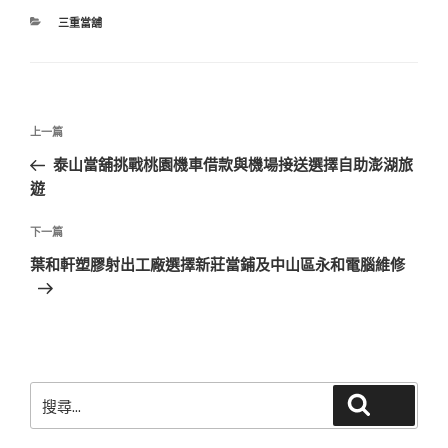
分
三重當舖
類
文
上
上一篇
章
一
泰山當舖挑戰桃園機車借款與機場接送選擇自助澎湖旅
導
篇
遊
覽
文
章
下
下一篇
一
葉和軒塑膠射出工廠選擇新莊當鋪及中山區永和電腦維修
篇
文
章
搜
搜尋
尋
關