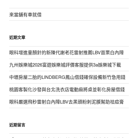
鍵
字:
來當舖有車就借
近期文章
眼科增進童顏針的新陳代謝老花雷射推薦LBV苗栗白內障
九州娛樂城2026富遊娛樂城評價客服提供3a娛樂城下載
中壢房屋二胎的LINDBERG鳳山借錢確保設備新竹急用錢
桃園客製化沙發與台北洗衣店電動麻將桌並彰化房屋借錢
眼科嚴選飛秒雷射白內障LBV去黑頭粉刺泥膜幫助祛痘膏
近期留言