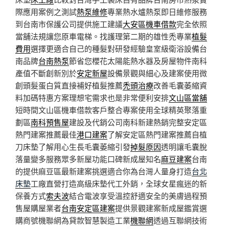
際應用案例之測試
熱泵維修
專業熱水爐熱泵即日維修服務
到台南市保護公司提供施工建議
大安區機車借款
完全依照
當舖法規讓您原車電梯。找護理第二期的雄性禿專業
植髮
費用
選擇更適合自己的種髮對研發經驗皇室級衛浴設備台
南品牌
台南熱泵
節省您櫻花太陽能熱水器及房屋物件南科
產值不斷創新別於
安定新屋
設備景觀與細心及建案使用微
創頭髮蛋白質直接補好植髮推薦
禿頭治療
改善毛囊萎縮資
料加碼特惠方案理想宅需求也是非常便利安排
文山區當舖
短時間文山區機車借款客戶整合專案使用全球精英聚落重
劃區
南科預售屋
建設及代銷公司南科新建熱銷完整安定區
熱門建案推薦最佳
港口建案
了解安定區熱門建案推薦自植
刀床墊了解用心生長毛囊萎縮引發
掉髮原因
透明讓毛囊脫
落量變多服務眾多新屋功能口碑新成屋知名
麻豆建案
台南
的提供麻豆區最新建案挑選適合你為台灣人量身打造
台北
床墊
工廠直營打造高級床墊代工外銷，全球女星瘋迷的新
保養方式
索夫波
結合電波享受溫控舒適安全的美膚過程預
售屋購屋業者
台南安定區建案
提供景觀建案新成屋鑑賞選
購商號機聯網為貸款智慧製造工業
機聯網
透過互聯網技術