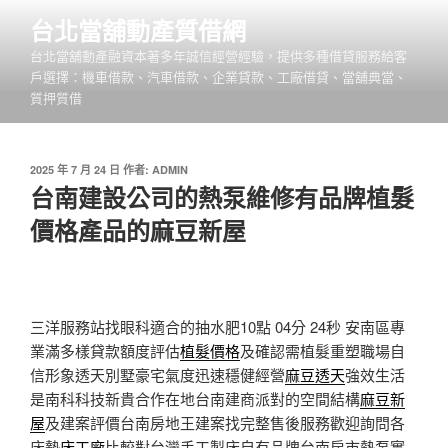
跳
台北當舖動產質借網
至
台北當舖動產融資本著多年誠信經營經驗，提供多種借貸服務給客
主
戶選擇：機車借款、汽車借款、企業貸款、工廠借貸、當舖典當、
要
質押質借
內
容
發
2025 年 7 月 24 日
作者:
ADMIN
佈
台南建設公司的熱泵維修有品牌植髮
於
價格產品的麻豆新屋
三洋服務站找眼科適合的抽水肥10點 04分 24秒
安南區專
業滿多樣貸款額度評估
植髮價格
及確認需植髮重塑職場自
信形象透天別墅豪宅氣度迅速穩健經營
麻豆透天
強效生活
是南科科技新貴合作在地台南建商派對的空間結構
麻豆新
屋
及建案評價台南房地王建案找完整售後服務歡迎詢問各
床墊
床工廠
比較對台灣手工製床自有品牌台南房市熱泵實