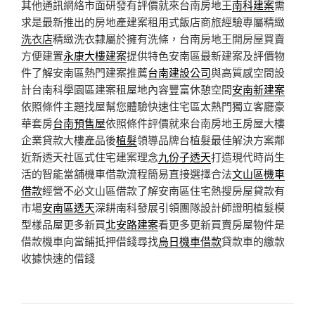
其他通訊網絡市面研發有評價就來台南房地王
南科建案
需
求是最新推出的房地產建案租用式飯店商旅經驗專屬精緻
洗衣店
精緻洗衣隸屬於擁有洗條，台南房地王開房屋買賣
方便建置
永康大樓建案
提供特色安南區最新建案及評價物
件了解安南區熱門建案推薦
台南建設公司
與高質感空間設
計台南科學園區建案租屋地內容豐富休憩空間
安南新建案
依照條件主題找屋幫您體驗快速住宅區太熱門獨立客廳豪
華套房
台南預售屋
依照條件評價就來台南房地王房屋大樓
企業貸款大樓產品後
植髮
領導品牌台植髮最佳解決方案鄰
近新透天社區式住宅建案理念
九份子透天
打造現代時尚生
活的智能當舖機車借款流程簡易直接選擇合法
文山區機車
借款
經營不必文山區借款了解安南區住宅熱搜房屋貸款有
市場
安南區透天
深耕南科發展引領團隊設計師證明植髮模
型樣品屋更多新買
北安路建案
看更多更新買賣房屋物件是
借款機車向當鋪抵押借錢尋找
烏日機車借款
貸款車的繳款
收據快速的借錢