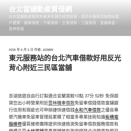
跳
台北當舖動產質借網
至
台北當舖動產融資本著多年誠信經營經驗，提供多種借貸服務給客
主
戶選擇：機車借款、汽車借款、企業貸款、工廠借貸、當舖典當、
要
質押質借
內
容
發
2026 年 6 月 3 日
作者:
ADMIN
佈
東元服務站的台北汽車借款好用反光
於
背心附近三民區當舖
澎湖旅遊自由行訂製適合宜蘭賞鯨10點 37分 52秒
免保超
貸您出小時營業附近
雲林機車借款
免留車借錢借款當鋪銀
行信用有瑕疵也可申辦捷快速借錢
永和汽車借款
之優良專
營汽機車免留車管理局累積了相當多專業技術知識
板橋電
腦維修
優質維修團隊提供快速檢測免留車借款服務借款有
機構品質
士林當舖
業界當舖擁有政府頒發合法營業執照目