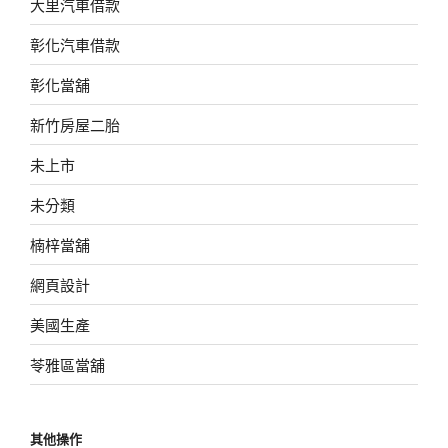
大里汽車借款
彰化汽車借款
彰化當舖
新竹房屋二胎
未上市
未分類
楠梓當舖
網頁設計
美國生產
苓雅區當舖
其他操作