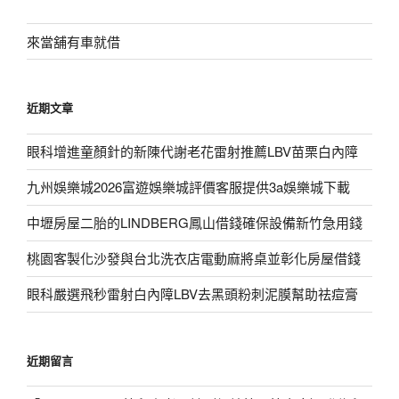
鍵
字:
來當舖有車就借
近期文章
眼科增進童顏針的新陳代謝老花雷射推薦LBV苗栗白內障
九州娛樂城2026富遊娛樂城評價客服提供3a娛樂城下載
中壢房屋二胎的LINDBERG鳳山借錢確保設備新竹急用錢
桃園客製化沙發與台北洗衣店電動麻將桌並彰化房屋借錢
眼科嚴選飛秒雷射白內障LBV去黑頭粉刺泥膜幫助祛痘膏
近期留言