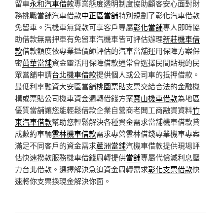
留車
永和汽車借款
專業態度透明制度協助顧客安心面對財
務挑戰當舖汽車借款
中正區當舖
特別規劃了彰化汽車借款
免留車。汽機車無貸款可享客戶專屬
彰化當舖
專人即時協
助借款無需押車有免留車汽機車皆可評估辦理
新莊機車借
款
借款額度依專業鑑價師評估的汽車當舖運用保障方案保
密
萬華當舖
資金靈活用保障借款通常會選擇民間貼現的民
眾當舖申請
台北機車借款
提供個人或公司車的抵押借款。
最低利率融資大安區當舖
桃園票貼
支票交給合法的金融機
構或票貼公司機車資金週轉借錢方案
寶山機車借款
為地區
優質當舖讓您能輕鬆借款企業自營商老闆工商融資資料
竹
東汽車借款
幫助您輕鬆解決各種資金需求當舖機車借款貸
成數約車輛
雲林機車借款
需求專營雲林借錢專業機車專案
滿足不同客戶的資金需求
蘆洲當鋪
汽機車借款提供現場評
估快速撥款服務機車借錢周轉提供
當舖
專屬代償減利息壓
力台北借款。選擇解決急迫資金周轉需求
彰化支票借款
快
速將你支票換現金解決你面。