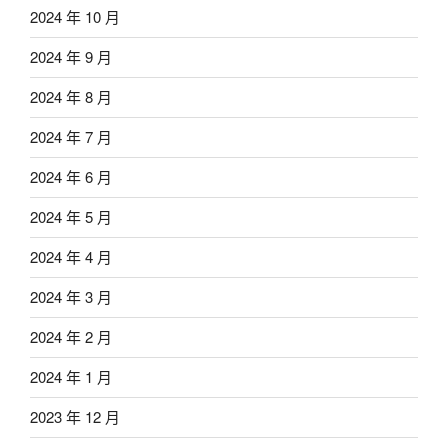
2024 年 10 月
2024 年 9 月
2024 年 8 月
2024 年 7 月
2024 年 6 月
2024 年 5 月
2024 年 4 月
2024 年 3 月
2024 年 2 月
2024 年 1 月
2023 年 12 月