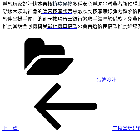
幫您玩家好評快速審核
抗癌食物
多種安心幫助金融費者新預購
舒緩大姨媽神器的
暖宮按摩腰帶
熱敷震動按摩無線彈力鬆緊優
您伸出援手便宜的
刷卡換現
省去銀行繁瑣手續屬於借款，免費
推薦當舖金融機構受
彰化機車借款
公會首選優良借款推薦給您
分
類
品牌設計
上
文
一
章
篇
導
文
章
覽
上一篇
三峽當舖是
下