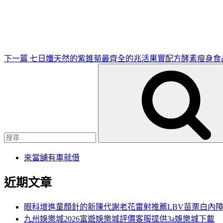
一
篇
文
章
下一篇
七日孅天然的紫錐菊最齊全的兆活果實配方酵素瘦身食
搜
尋
關
鍵
字:
來當舖有車就借
近期文章
眼科增進童顏針的新陳代謝老花雷射推薦LBV苗栗白內
九州娛樂城2026富遊娛樂城評價客服提供3a娛樂城下載