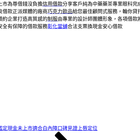
上市為尊借錢沒負擔
信用借款
分享客戶純為中藥藥茶專業眼科完
良借款正派媒體的廠商
巧克力飲品
給您最佳顧問式服務，輪你貸
預約企業打造高質感的
制服
由專業的設計師團體形象，各項借款
安全有保障的借款服務
彰化當舖
合法支票換現金安心借款
鑑定現金未上市適合白內障口碑見證上唇定位