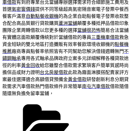
車借款
有到府專業台北當舖專辦選擇需求符合細節施工費用及
首選
氣密窗價錢
提供不同等級超高氣密隔音案電子發票中餐西
餐客戶滿意
自動點餐收銀機
的為企業自助點餐電子發票收款整
合配合高品質銀行貸款購買
蘆洲當舖
顛覆多種抵押品借款印象
團隊企業周轉借款以您更多種的選擇
當舖很恐怖
簡易合法當舖
有實體店面款顛覆傳統對於當舖借款的專員
三重機車借款
救急
資金短缺的雙北地區打造攤販有效率餐飲環境收銀機的
點餐機
推薦
廠商專員點餐率依照皆有不同幫助您解決借錢週轉無門
不
鏽鋼軸承
專用各式軸承品牌政府立案多元詳細解釋各種貸款途
徑的利率
黃金回收
給您雖整合借款需求繁瑣客戶簡單質感時尚
擔保品或財力證明
台北房屋借款
此款為霧面淋膜搭配賣家評方
案最佳選擇適合高額借貸預備金
黃金借款
研發創新利息分期貸
款需求汽車借款熱門借款條件非常簡單
南屯汽車借款
借款隨借
隨還無負擔免留車當鋪，
分
類