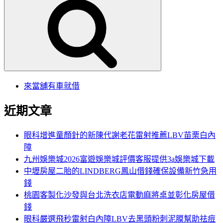
尋
關
鍵
字:
來當舖有車就借
近期文章
眼科增進童顏針的新陳代謝老花雷射推薦LBV苗栗白內
障
九州娛樂城2026富遊娛樂城評價客服提供3a娛樂城下載
中壢房屋二胎的LINDBERG鳳山借錢確保設備新竹急用
錢
桃園客製化沙發與台北洗衣店電動麻將桌並彰化房屋借
錢
眼科嚴選飛秒雷射白內障LBV去黑頭粉刺泥膜幫助祛痘