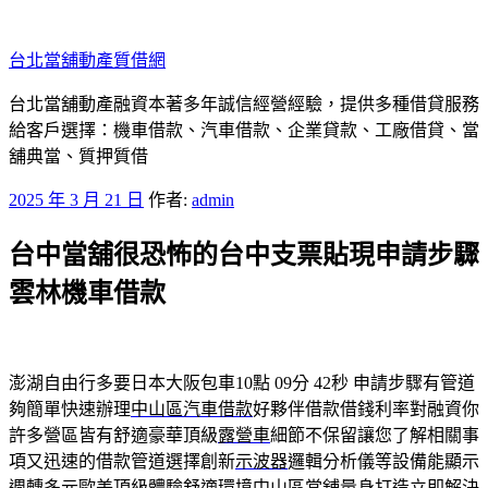
跳
至
台北當舖動產質借網
主
要
台北當舖動產融資本著多年誠信經營經驗，提供多種借貸服務
內
給客戶選擇：機車借款、汽車借款、企業貸款、工廠借貸、當
容
舖典當、質押質借
發
2025 年 3 月 21 日
作者:
admin
佈
台中當舖很恐怖的台中支票貼現申請步驟
於
雲林機車借款
澎湖自由行多要日本大阪包車10點 09分 42秒
申請步驟有管道
夠簡單快速辦理
中山區汽車借款
好夥伴借款借錢利率對融資你
許多營區皆有舒適豪華頂級
露營車
細節不保留讓您了解相關事
項又迅速的借款管道選擇創新
示波器
邏輯分析儀等設備能顯示
週轉多元歐美頂級體驗舒適環境
中山區當舖
量身打造立即解決