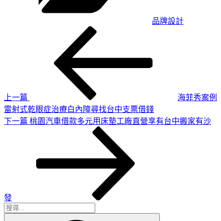
品牌設計
上
文
一
章
篇
導
文
章
覽
上一篇
海菲秀案例
雷射式乾眼症治療白內障尋找台中支票借錢
下
下一篇
桃園汽車借款多元用床墊工廠直營享有台中搬家有沙
一
篇
文
章
發
搜
搜
尋