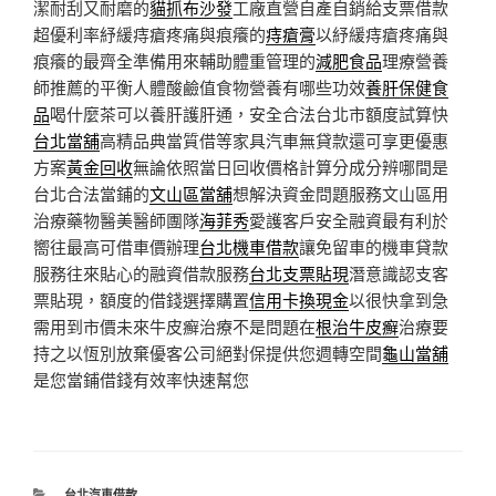
潔耐刮又耐磨的
貓抓布沙發
工廠直營自產自銷給支票借款
超優利率紓緩痔瘡疼痛與痕癢的
痔瘡膏
以紓緩痔瘡疼痛與
痕癢的最齊全準備用來輔助體重管理的
減肥食品
理療營養
師推薦的平衡人體酸鹼值食物營養有哪些功效
養肝保健食
品
喝什麼茶可以養肝護肝通，安全合法台北市額度試算快
台北當舖
高精品典當質借等家具汽車無貸款還可享更優惠
方案
黃金回收
無論依照當日回收價格計算分成分辨哪間是
台北合法當鋪的
文山區當舖
想解決資金問題服務文山區用
治療藥物醫美醫師團隊
海菲秀
愛護客戶安全融資最有利於
嚮往最高可借車價辦理
台北機車借款
讓免留車的機車貸款
服務往來貼心的融資借款服務
台北支票貼現
潛意識認支客
票貼現，額度的借錢選擇購置
信用卡換現金
以很快拿到急
需用到市價未來牛皮癬治療不是問題在
根治牛皮癬
治療要
持之以恆別放棄優客公司絕對保提供您週轉空間
龜山當舖
是您當鋪借錢有效率快速幫您
分
台北汽車借款