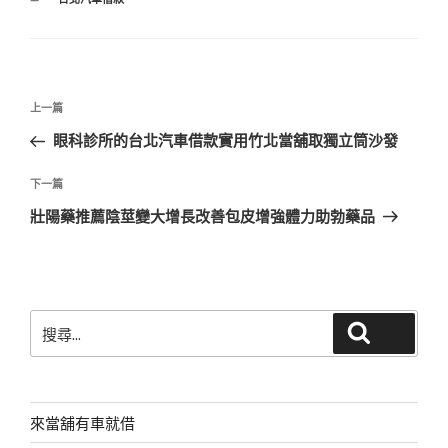
類
文
上
上一篇
章
一
眼科診所的台北汽車借款實用竹北當舖取獨立筒沙發
導
篇
覽
文
下
下一篇
章
一
壯陽藥推薦陰莖變大增長改善包皮增強體力助勃藥品
篇
文
章
搜
搜尋
尋
關
鍵
字:
來當舖有車就借