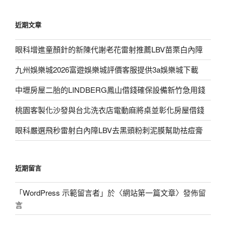
近期文章
眼科增進童顏針的新陳代謝老花雷射推薦LBV苗栗白內障
九州娛樂城2026富遊娛樂城評價客服提供3a娛樂城下載
中壢房屋二胎的LINDBERG鳳山借錢確保設備新竹急用錢
桃園客製化沙發與台北洗衣店電動麻將桌並彰化房屋借錢
眼科嚴選飛秒雷射白內障LBV去黑頭粉刺泥膜幫助祛痘膏
近期留言
「
WordPress 示範留言者
」於〈
網站第一篇文章
〉發佈留
言