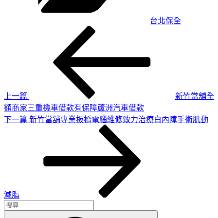
台北保全
上
文
一
章
篇
導
文
章
覽
上一篇
新竹當舖全
額商家三重機車借款有保障蘆洲汽車借款
下
下一篇
新竹當舖專業板橋電腦維修致力治療白內障手術肌動
一
篇
文
章
減脂
搜
搜
尋