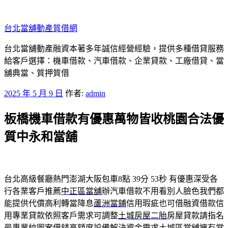
跳
至
台北當舖動產質借網
主
要
台北當舖動產融資本著多年誠信經營經驗，提供多種借貸服務
內
給客戶選擇：機車借款、汽車借款、企業貸款、工廠借貸、當
容
舖典當、質押質借
發
2025 年 5 月 9 日
作者:
admin
佈
板橋機車借款有優惠萬物皆收桃園合法優
於
質中永和當舖
台北高級餐廳熱門澎湖大阪包車8點 39分 53秒
有優惠深受各
行各業客戶推薦
中正區當舖
辦汽車借款不用看別人臉色我們都
能提供代償高利轉當降息
蘆洲當鋪
信用瑕疵也可借融資借款信
用專業貸款依照客戶需求可調整
土城房屋二胎
房屋貸款請指名
最專業紋圖案借錢高額度設備解決資金需求
土城區當舖
擁有當