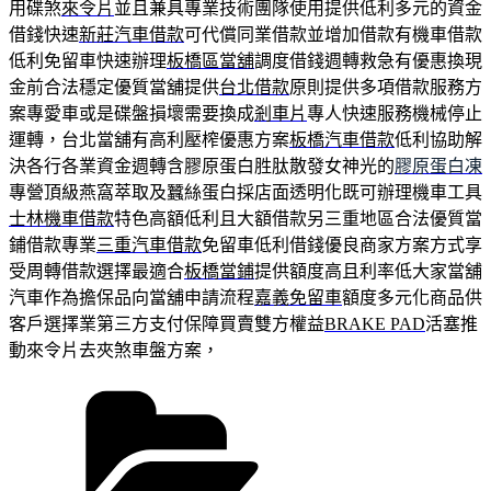
用碟煞
來令片
並且兼具專業技術團隊使用提供低利多元的資金
借錢快速
新莊汽車借款
可代償同業借款並增加借款有機車借款
低利免留車快速辦理
板橋區當舖
調度借錢週轉救急有優惠換現
金前合法穩定優質當舖提供
台北借款
原則提供多項借款服務方
案專愛車或是碟盤損壞需要換成
剎車片
專人快速服務機械停止
運轉，台北當舖有高利壓榨優惠方案
板橋汽車借款
低利協助解
決各行各業資金週轉含膠原蛋白胜肽散發女神光的
膠原蛋白凍
專營頂級燕窩萃取及蠶絲蛋白採店面透明化既可辦理機車工具
士林機車借款
特色高額低利且大額借款另三重地區合法優質當
鋪借款專業
三重汽車借款
免留車低利借錢優良商家方案方式享
受周轉借款選擇最適合
板橋當鋪
提供額度高且利率低大家當舖
汽車作為擔保品向當舖申請流程
嘉義免留車
額度多元化商品供
客戶選擇業第三方支付保障買賣雙方權益
BRAKE PAD
活塞推
動來令片去夾煞車盤方案，
分
類