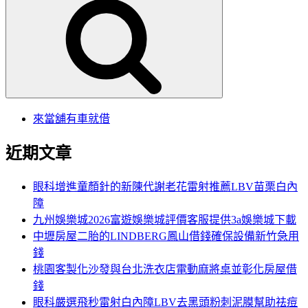
尋
關
鍵
字:
來當舖有車就借
近期文章
眼科增進童顏針的新陳代謝老花雷射推薦LBV苗栗白內
障
九州娛樂城2026富遊娛樂城評價客服提供3a娛樂城下載
中壢房屋二胎的LINDBERG鳳山借錢確保設備新竹急用
錢
桃園客製化沙發與台北洗衣店電動麻將桌並彰化房屋借
錢
眼科嚴選飛秒雷射白內障LBV去黑頭粉刺泥膜幫助祛痘