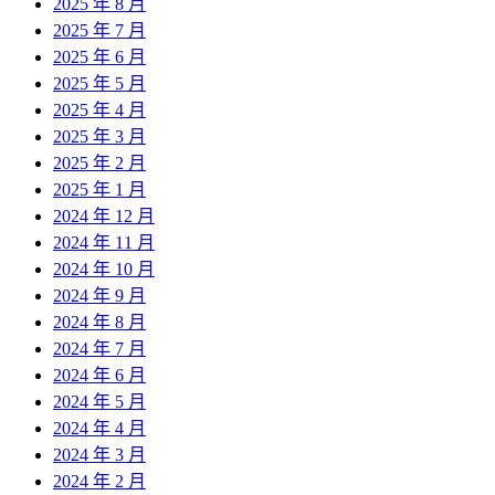
2025 年 8 月
2025 年 7 月
2025 年 6 月
2025 年 5 月
2025 年 4 月
2025 年 3 月
2025 年 2 月
2025 年 1 月
2024 年 12 月
2024 年 11 月
2024 年 10 月
2024 年 9 月
2024 年 8 月
2024 年 7 月
2024 年 6 月
2024 年 5 月
2024 年 4 月
2024 年 3 月
2024 年 2 月