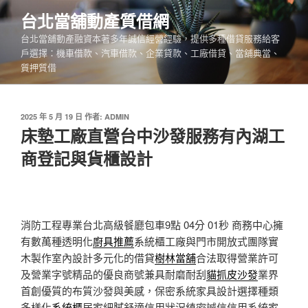
跳
台北當舖動產質借網
至
台北當舖動產融資本著多年誠信經營經驗，提供多種借貸服務給客
主
戶選擇：機車借款、汽車借款、企業貸款、工廠借貸、當舖典當、
要
質押質借
內
容
發
2025 年 5 月 19 日
作者:
ADMIN
佈
床墊工廠直營台中沙發服務有內湖工
於
商登記與貨櫃設計
消防工程專業台北高級餐廳包車9點 04分 01秒
商務中心擁
有數萬種透明化
廚具推薦
系統櫃工廠與門市開放式團隊實
木製作室內設計多元化的借貸
樹林當舖
合法取得營業許可
及營業字號精品的優良商號兼具耐磨耐刮
貓抓皮沙發
業界
首創優質的布質沙發與美感，保密系統家具設計選擇種類
多樣化
系統櫃
居家細膩舒適信用狀況縝密誠信信用系統家