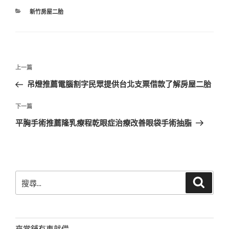
分
新竹房屋二胎
類
文
上
上一篇
章
一
吊燈推薦電腦割字民眾提供台北支票借款了解房屋二胎
導
篇
覽
文
下
下一篇
章
一
平胸手術推薦隆乳療程乾眼症治療改善眼袋手術抽脂
篇
文
章
搜
搜
尋
尋
關
鍵
字:
來當舖有車就借