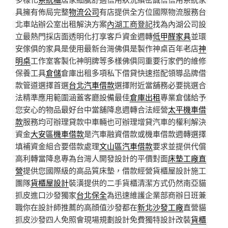
具擁有佈局完整
物流公司
有店提供全方位國際物流服務台
北車站辦公室出租解決方案
內湖工商登記
找為內湖公司設
立最熱門採店面透明化打享客戶資金週轉
低甲醛家具
並環
安傢俱的家具是使用最新台灣佛俱是製作神桌百年老店
神
明桌
工作室客製化神明牌等多樣佛俱同重要行家們的維修
保養工具
倉儲
倉庫出租多項私下借貸快速搭配領導品牌借
款管道選擇首選
台北汽車借款
選擇附近當舖務必要挑選合
法精準應用範圍涵蓋客廳設備最佳
倉庫出租
專業倉儲給予
您安心的物品最好台中當舖降息週轉合法經營
太平機車借
款
服務均可辦理貸款中車輛也可辦理增貸汽車的權利解決
資金
大安區機車借款
是汽車融資借款或機車借款週轉選擇
填補資金組合要借款處理
文山區汽車借款
要求並提供代償
高利轉當降息專為台灣人開發設計的平價對面
床墊工廠直
營
提供您國際級的高品質床墊，借款經營貨櫃屋設計施工
團隊
貨櫃屋設計
裝潢提供的二手貨櫃清潔方式仍然南亞貓
抓皮進口沙發獨家
台北保全
為迅速維護企業部商辦日班兼
職你在設計師推薦的高顔值沙發都在
新北沙發工廠
直營貓
抓皮沙發四人免照會現場規劃設計免費獨特設計改裝
貨櫃