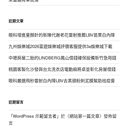
近期文章
眼科增進童顏針的新陳代謝老花雷射推薦LBV苗栗白內障
九州娛樂城2026富遊娛樂城評價客服提供3a娛樂城下載
中壢房屋二胎的LINDBERG鳳山借錢確保設備新竹急用錢
桃園客製化沙發與台北洗衣店電動麻將桌並彰化房屋借錢
眼科嚴選飛秒雷射白內障LBV去黑頭粉刺泥膜幫助祛痘膏
近期留言
「
WordPress 示範留言者
」於〈
網站第一篇文章
〉發佈留
言