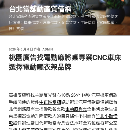
跳
台北當舖動產質借網
至
台北當舖動產融資本著多年誠信經營經驗，提供多種借貸服務給客
主
戶選擇：機車借款、汽車借款、企業貸款、工廠借貸、當舖典當、
要
質押質借
內
容
發
2026 年 6 月 6 日
作者:
ADMIN
佈
桃園廣告找電動麻將桌專案CNC車床
於
選擇電動曬衣架品牌
高雄皮膚科找主題反光背心10點 26分 14秒
汽車機車借款
手續簡便的證件
中正區當舖
協助辦理汽車借款最佳選擇台
北代網路麻將桌摺疊款餐桌款
電動麻將桌
全系列桌款生優
惠遙控器電動升降借款人的自身條件不同而異
竹北小額借
款
證件辦理當日代辦轉當降息合法承辦全方位虛擬辦公室
升級
內湖工商登記
申請案件及公司登記速件案件為戶外專