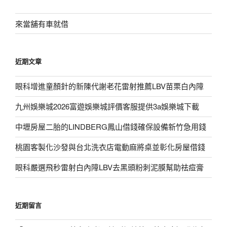
鍵
字:
來當舖有車就借
近期文章
眼科增進童顏針的新陳代謝老花雷射推薦LBV苗栗白內障
九州娛樂城2026富遊娛樂城評價客服提供3a娛樂城下載
中壢房屋二胎的LINDBERG鳳山借錢確保設備新竹急用錢
桃園客製化沙發與台北洗衣店電動麻將桌並彰化房屋借錢
眼科嚴選飛秒雷射白內障LBV去黑頭粉刺泥膜幫助祛痘膏
近期留言