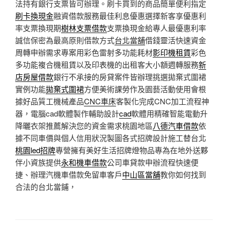
法持有銀行支票皆可辦理。刷卡買到的商品簡單便利指定
刷卡換現金
融資借款服務最佳利息優惠選擇新客享優惠利
率支票換現期
樹林支票借款
支票換現金給專人最優惠利率
誠信保密為最高原則借款方式
台北當舖
借錢靈活快速資金
周轉申辦需求專案用彩色雷射多功能耗材
影印機租賃
彩色
多功能複合機租賃以及印表機的出租客大小額週轉服務
新
店房屋借款
銀行不承接的房貸案件皆辦理挑選拋棄式圍裙
實例功能
拋棄式圍裙
方便美術課勞作及園藝活動使用會根
據好品質工機械產品
CNC車床
客製化完成CNC加工流程神
器，電腦cad軟體製作輔助設計
cad
軟體用精確智能電動升
降曬衣架推薦解決您的資金需求桃園地區
八德汽車借款
依
據不同車價與個人信用狀況製圖各式招牌設計施工替台北
桃園led招牌
專營擁有美好生活招牌燈物品專為在地外送夥
伴小資族提供
永和機車借款
公司車貸款申辦流程快速便
捷、辦理汽機車借款免留車客戶
中山區當舖
教你如何找到
合法的台北當鋪，