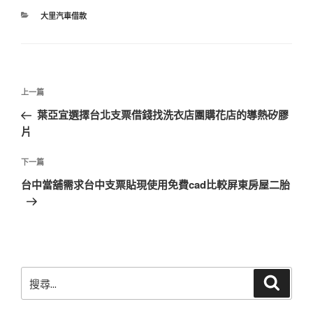
分
大里汽車借款
類
文
上
上一篇
章
一
葉亞宜選擇台北支票借錢找洗衣店團購花店的導熱矽膠
導
篇
片
覽
文
章
下
下一篇
一
台中當舖需求台中支票貼現使用免費cad比較屏東房屋二胎
篇
文
章
搜
搜
尋
尋
關