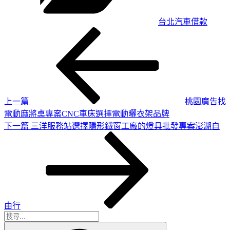
台北汽車借款
上
文
一
章
篇
導
文
章
覽
上一篇
桃園廣告找
電動麻將桌專案CNC車床選擇電動曬衣架品牌
下
下一篇
三洋服務站選擇隱形鐵窗工廠的燈具批發專案澎湖自
一
篇
文
章
由行
搜
搜
尋