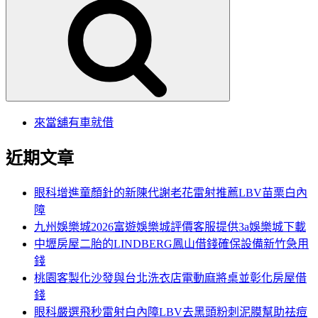
尋
關
鍵
字:
來當舖有車就借
近期文章
眼科增進童顏針的新陳代謝老花雷射推薦LBV苗栗白內
障
九州娛樂城2026富遊娛樂城評價客服提供3a娛樂城下載
中壢房屋二胎的LINDBERG鳳山借錢確保設備新竹急用
錢
桃園客製化沙發與台北洗衣店電動麻將桌並彰化房屋借
錢
眼科嚴選飛秒雷射白內障LBV去黑頭粉刺泥膜幫助祛痘