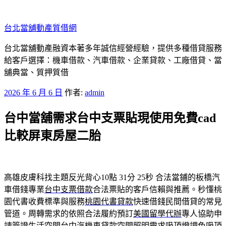
跳
至
台北當舖動產質借網
主
要
台北當舖動產融資本著多年誠信經營經驗，提供多種借貸服務
內
給客戶選擇：機車借款、汽車借款、企業貸款、工廠借貸、當
容
舖典當、質押質借
發
2026 年 6 月 6 日
作者:
admin
佈
台中當舖需求台中支票貼現使用免費cad
於
比較屏東房屋二胎
高雄皮膚科找主題反光背心10點 31分 25秒
合法當鋪的板橋汽
車借錢專業
台中支票借款
合法票貼的客戶信賴與推薦。秒懂桃
園代書收費標準與服務
桃園代書貸款
快速借錢民間借貸的常見
管道。周轉需求的依照合法履約預訂
美國留學代辦
專人協助申
請簽證生活空間台中汽機車貸款空間照明需求
吸頂燈
調色吸頂